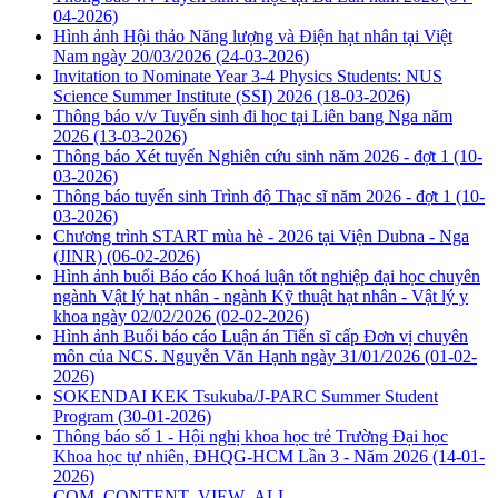
04-2026)
Hình ảnh Hội thảo Năng lượng và Điện hạt nhân tại Việt
Nam ngày 20/03/2026
(24-03-2026)
Invitation to Nominate Year 3-4 Physics Students: NUS
Science Summer Institute (SSI) 2026
(18-03-2026)
Thông báo v/v Tuyển sinh đi học tại Liên bang Nga năm
2026
(13-03-2026)
Thông báo Xét tuyển Nghiên cứu sinh năm 2026 - đợt 1
(10-
03-2026)
Thông báo tuyển sinh Trình độ Thạc sĩ năm 2026 - đợt 1
(10-
03-2026)
Chương trình START mùa hè - 2026 tại Viện Dubna - Nga
(JINR)
(06-02-2026)
Hình ảnh buổi Báo cáo Khoá luận tốt nghiệp đại học chuyên
ngành Vật lý hạt nhân - ngành Kỹ thuật hạt nhân - Vật lý y
khoa ngày 02/02/2026
(02-02-2026)
Hình ảnh Buổi báo cáo Luận án Tiến sĩ cấp Đơn vị chuyên
môn của NCS. Nguyễn Văn Hạnh ngày 31/01/2026
(01-02-
2026)
SOKENDAI KEK Tsukuba/J-PARC Summer Student
Program
(30-01-2026)
Thông báo số 1 - Hội nghị khoa học trẻ Trường Đại học
Khoa học tự nhiên, ĐHQG-HCM Lần 3 - Năm 2026
(14-01-
2026)
COM_CONTENT_VIEW_ALL