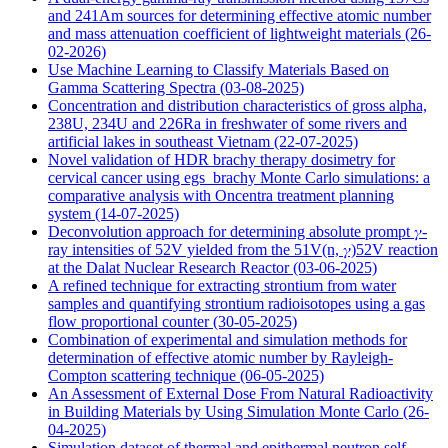
and 241Am sources for determining effective atomic number
and mass attenuation coefficient of lightweight materials
(26-
02-2026)
Use Machine Learning to Classify Materials Based on
Gamma Scattering Spectra
(03-08-2025)
Concentration and distribution characteristics of gross alpha,
238U, 234U and 226Ra in freshwater of some rivers and
artificial lakes in southeast Vietnam
(22-07-2025)
Novel validation of HDR brachy therapy dosimetry for
cervical cancer using egs_brachy Monte Carlo simulations: a
comparative analysis with Oncentra treatment planning
system
(14-07-2025)
Deconvolution approach for determining absolute prompt 𝛾-
ray intensities of 52V yielded from the 51V(n, 𝛾)52V reaction
at the Dalat Nuclear Research Reactor
(03-06-2025)
A refined technique for extracting strontium from water
samples and quantifying strontium radioisotopes using a gas
flow proportional counter
(30-05-2025)
Combination of experimental and simulation methods for
determination of effective atomic number by Rayleigh-
Compton scattering technique
(06-05-2025)
An Assessment of External Dose From Natural Radioactivity
in Building Materials by Using Simulation Monte Carlo
(26-
04-2025)
Simulation dataset of thermal and epithermal neutron self-