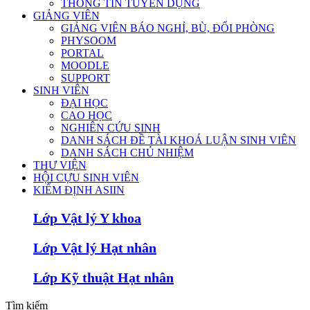
THÔNG TIN TUYỂN DỤNG
GIẢNG VIÊN
GIẢNG VIÊN BÁO NGHỈ, BÙ, ĐỔI PHÒNG
PHYSOOM
PORTAL
MOODLE
SUPPORT
SINH VIÊN
ĐẠI HỌC
CAO HỌC
NGHIÊN CỨU SINH
DANH SÁCH ĐỀ TÀI KHOÁ LUẬN SINH VIÊN
DANH SÁCH CHỦ NHIỆM
THƯ VIỆN
HỘI CỰU SINH VIÊN
KIỂM ĐỊNH ASIIN
Lớp Vật lý Y khoa
Lớp Vật lý Hạt nhân
Lớp Kỹ thuật Hạt nhân
Tìm kiếm