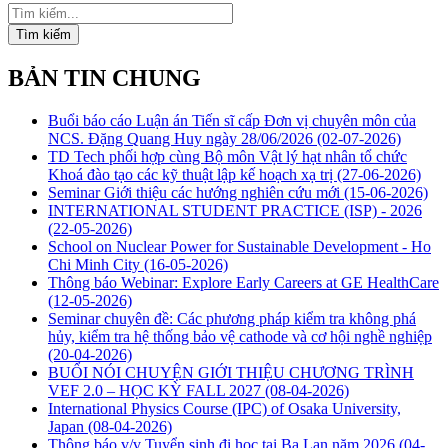
Tìm kiếm
BẢN TIN CHUNG
Buổi báo cáo Luận án Tiến sĩ cấp Đơn vị chuyên môn của
NCS. Đặng Quang Huy ngày 28/06/2026
(02-07-2026)
TD Tech phối hợp cùng Bộ môn Vật lý hạt nhân tổ chức
Khoá đào tạo các kỹ thuật lập kế hoạch xạ trị
(27-06-2026)
Seminar Giới thiệu các hướng nghiên cứu mới
(15-06-2026)
INTERNATIONAL STUDENT PRACTICE (ISP) - 2026
(22-05-2026)
School on Nuclear Power for Sustainable Development - Ho
Chi Minh City
(16-05-2026)
Thông báo Webinar: Explore Early Careers at GE HealthCare
(12-05-2026)
Seminar chuyên đề: Các phương pháp kiểm tra không phá
hủy, kiểm tra hệ thống bảo vệ cathode và cơ hội nghề nghiệp
(20-04-2026)
BUỔI NÓI CHUYỆN GIỚI THIỆU CHƯƠNG TRÌNH
VEF 2.0 – HỌC KỲ FALL 2027
(08-04-2026)
International Physics Course (IPC) of Osaka University,
Japan
(08-04-2026)
Thông báo v/v Tuyển sinh đi học tại Ba Lan năm 2026
(04-