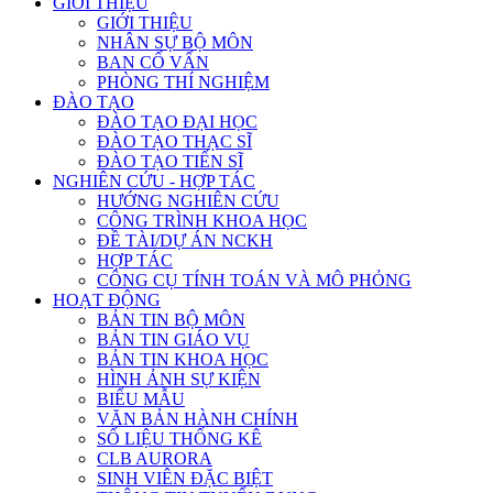
GIỚI THIỆU
GIỚI THIỆU
NHÂN SỰ BỘ MÔN
BAN CỐ VẤN
PHÒNG THÍ NGHIỆM
ĐÀO TẠO
ĐÀO TẠO ĐẠI HỌC
ĐÀO TẠO THẠC SĨ
ĐÀO TẠO TIẾN SĨ
NGHIÊN CỨU - HỢP TÁC
HƯỚNG NGHIÊN CỨU
CÔNG TRÌNH KHOA HỌC
ĐỀ TÀI/DỰ ÁN NCKH
HỢP TÁC
CÔNG CỤ TÍNH TOÁN VÀ MÔ PHỎNG
HOẠT ĐỘNG
BẢN TIN BỘ MÔN
BẢN TIN GIÁO VỤ
BẢN TIN KHOA HỌC
HÌNH ẢNH SỰ KIỆN
BIỂU MẪU
VĂN BẢN HÀNH CHÍNH
SỐ LIỆU THỐNG KÊ
CLB AURORA
SINH VIÊN ĐẶC BIỆT