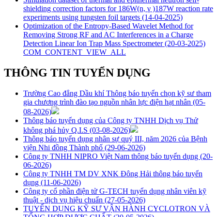
shielding correction factors for 186W(n, γ )187W reaction rate
experiments using tungsten foil targets
(14-04-2025)
Optimization of the Entropy-Based Wavelet Method for
Removing Strong RF and AC Interferences in a Charge
Detection Linear Ion Trap Mass Spectrometer
(20-03-2025)
COM_CONTENT_VIEW_ALL
THÔNG TIN TUYỂN DỤNG
Trường Cao đẳng Dầu khí Thông báo tuyển chọn kỹ sư tham
gia chương trình đào tạo nguồn nhân lực điện hạt nhân
(05-
08-2026)
Thông báo tuyển dụng của Công ty TNHH Dịch vụ Thử
không phá hủy Q.I.S
(03-08-2026)
Thông báo tuyển dụng nhân sự quý III, năm 2026 của Bệnh
viện Nhi đồng Thành phố
(29-06-2026)
Công ty TNHH NIPRO Việt Nam thông báo tuyển dụng
(20-
06-2026)
Công ty TNHH TM DV XNK Đông Hải thông báo tuyển
dụng
(11-06-2026)
Công ty cổ phần điện tử G-TECH tuyển dụng nhân viên kỹ
thuật - dịch vụ hiệu chuẩn
(27-05-2026)
TUYỂN DỤNG KỸ SƯ VẬN HÀNH CYCLOTRON VÀ