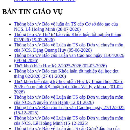
BẢN TIN GIÁO VỤ
Thông báo v/v Bảo vệ luận án TS cấp Cơ sở đào tạo của
NCS. Lê Hoàng Minh
(28-07-2026)
Thông báo v/v Thứ tự báo cáo Khóa luận tốt nghiệp tháng
07/2026
(19-07-2026)
Thông báo v/v Bảo vệ Luận án TS cấp Đơn vị chuyên môn
của NCS. Đặng Quang Huy
(05-06-2026)
Thông báo v/v Báo cáo Luận văn Cao học ngày 11/04/2026
(09-04-2026)
Thời khoá biểu Học kỳ 2/2025-2026
(02-03-2026)
Thông báo v/v Báo cáo Khóa luận tốt nghiệp đại học đợt
tháng 02/2026
(27-01-2026)
Thời khóa biểu đăng ký học phần Học kỳ II năm học 2025-
2026 của ngành Kỹ thuật hạt nhân - Vật lý y khoa
(01-02-
2026)
Thông báo v/v Bảo vệ Luận án TS cấp Đơn vị chuyên môn
của NCS. Nguyễn Văn Hạnh
(12-01-2026)
Thông báo v/v Báo cáo Luận văn Cao học ngày 27/12/2025
(15-12-2025)
Thông báo v/v Bảo vệ Luận án TS cấp Đơn vị chuyên môn
của NCS. Lê Hoàng Minh
(15-12-2025)
Thông báo v/v Bảo vệ Luận án TS cấp Cơ sở đào tạo của