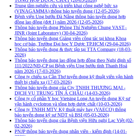
TỔNG HỢP DƯỢC CHẤT
(20-05-2026)
Trung tâm nghiên cứu và triển khai công nghệ bức xạ
(VINAGAMMA) thông báo tuyển dụng
(12-05-2026)
Bệnh viện Ung bướu Đà Nẵng thông báo tuyển dụng hợp
đồng lao động (đợt 1) năm 2026
(12-05-2026)
Thông báo tuyển dụng Phòng Thí Nghiệm Chung VAST–
JINR (Joint Laboratory)
(30-04-2026)
Thông báo tuyển dụng Giảng viên công tác tại khoa Khoa
học cơ bản, Trường Đại học Y Dược TP.HCM
(29-04-2026)
Thông báo tuyển dụng & thực tập tại TTA Company
(18-03-
2026)
Thông báo tuyển dụng lao động hợp đồng theo Nghị định số
111/2022/NĐ-CP tại Bệnh viện Ung bướu tỉnh Thanh Hoá
năm 2026
(17-03-2026)
Công ty chiếu xạ Cần Thơ tuyển dụng kỹ thuật viên vận hành
thiết bị chiếu xạ
(17-03-2026)
Thông báo tuyển dụng của Cty TNHH THƯƠNG MẠI -
DỊCH VỤ TRUNG TÍN Á CHÂU
(14-03-2026)
Công ty cổ phần Y học Vietsing Long An tuyển dụng Kỹ sư
vận hành cyclotron và tổng hợp dược chất
(10-03-2026)
Công ty TNHH MTV Kỹ thuật máy bay (VAECO) thông
báo tuyển dụng kỹ sư NDT và BSI
(05-03-2026)
Thông báo tuyển dụng của Bệnh viện Hữu nghị Lạc Việt
(02-
02-2026)
PNJP thông báo tuyển dụng nhân viên - kiểm định
(14-01-