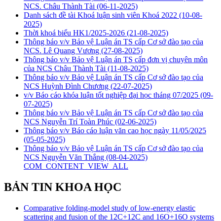
NCS. Châu Thành Tài
(06-11-2025)
Danh sách đề tài Khoá luận sinh viên Khoá 2022
(10-08-
2025)
Thời khoá biểu HK1/2025-2026
(21-08-2025)
Thông báo v/v Bảo vệ Luận án TS cấp Cơ sở đào tạo của
NCS. Lê Quang Vương
(27-08-2025)
Thông báo v/v Bảo vệ Luận án TS cấp đơn vị chuyên môn
của NCS Châu Thành Tài
(11-08-2025)
Thông báo v/v Bảo vệ Luận án TS cấp Cơ sở đào tạo của
NCS Huỳnh Đình Chương
(22-07-2025)
v/v Báo cáo khóa luận tốt nghiệp đại học tháng 07/2025
(09-
07-2025)
Thông báo v/v Bảo vệ Luận án TS cấp Cơ sở đào tạo của
NCS Nguyễn Trí Toàn Phúc
(02-06-2025)
Thông báo v/v Báo cáo luận văn cao học ngày 11/05/2025
(05-05-2025)
Thông báo v/v Bảo vệ Luận án TS cấp Cơ sở đào tạo của
NCS Nguyễn Văn Thắng
(08-04-2025)
COM_CONTENT_VIEW_ALL
BẢN TIN KHOA HỌC
Comparative folding-model study of low-energy elastic
scattering and fusion of the 12C+12C and 16O+16O systems