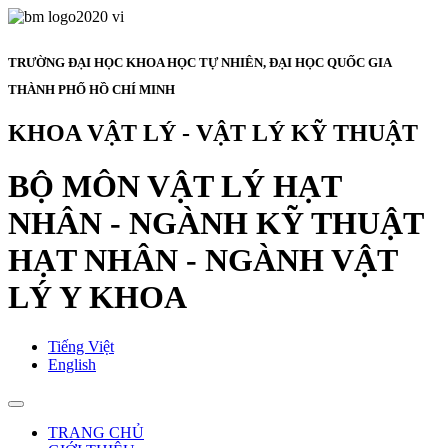
TRƯỜNG ĐẠI HỌC KHOA HỌC TỰ NHIÊN, ĐẠI HỌC QUỐC GIA
THÀNH PHỐ HỒ CHÍ MINH
KHOA VẬT LÝ - VẬT LÝ KỸ THUẬT
BỘ MÔN VẬT LÝ HẠT
NHÂN - NGÀNH KỸ THUẬT
HẠT NHÂN - NGÀNH VẬT
LÝ Y KHOA
Tiếng Việt
English
TRANG CHỦ