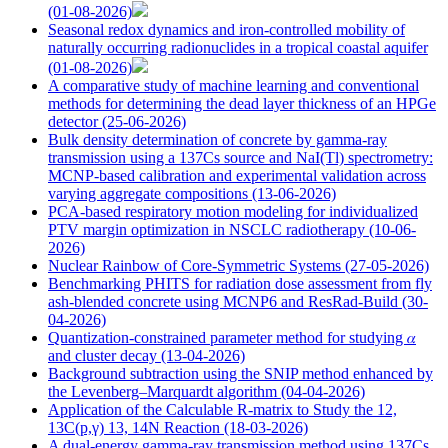
(01-08-2026)
Seasonal redox dynamics and iron‑controlled mobility of
naturally occurring radionuclides in a tropical coastal aquifer
(01-08-2026)
A comparative study of machine learning and conventional
methods for determining the dead layer thickness of an HPGe
detector
(25-06-2026)
Bulk density determination of concrete by gamma-ray
transmission using a 137Cs source and NaI(Tl) spectrometry:
MCNP-based calibration and experimental validation across
varying aggregate compositions
(13-06-2026)
PCA-based respiratory motion modeling for individualized
PTV margin optimization in NSCLC radiotherapy
(10-06-
2026)
Nuclear Rainbow of Core-Symmetric Systems
(27-05-2026)
Benchmarking PHITS for radiation dose assessment from fly
ash-blended concrete using MCNP6 and ResRad-Build
(30-
04-2026)
Quantization-constrained parameter method for studying 𝛼
and cluster decay
(13-04-2026)
Background subtraction using the SNIP method enhanced by
the Levenberg–Marquardt algorithm
(04-04-2026)
Application of the Calculable R-matrix to Study the 12,
13C(p,γ) 13, 14N Reaction
(18-03-2026)
A dual-energy gamma-ray transmission method using 137Cs