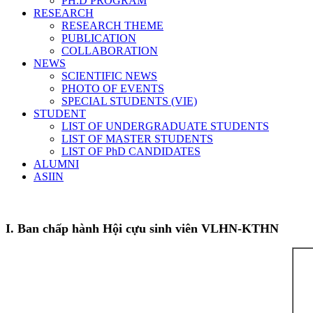
PH.D PROGRAM
RESEARCH
RESEARCH THEME
PUBLICATION
COLLABORATION
NEWS
SCIENTIFIC NEWS
PHOTO OF EVENTS
SPECIAL STUDENTS (VIE)
STUDENT
LIST OF UNDERGRADUATE STUDENTS
LIST OF MASTER STUDENTS
LIST OF PhD CANDIDATES
ALUMNI
ASIIN
I. Ban chấp hành Hội cựu sinh viên VLHN-KTHN