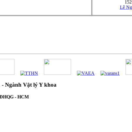
152
Lê Ng
 - Ngành Vật lý Y khoa
n, ĐHQG - HCM