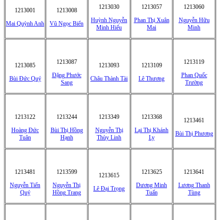
1213030
1213057
1213060
1213001
1213008
Huỳnh Nguyễn
Phan Thị Xuân
Nguyễn Hữu
Mai Quỳnh Anh
Vũ Ngọc Biển
Minh Hiếu
Mai
Minh
1213087
1213119
1213085
1213093
1213109
Đặng Phước
Phan Quốc
Bùi Đức Quý
Châu Thành Tài
Lê Thương
Sang
Trường
1213122
1213244
1213349
1213368
1213461
Hoàng Đức
Bùi Thị Hồng
Nguyễn Thị
Lại Thị Khánh
Bùi Thị Phương
Tuân
Hạnh
Thùy Linh
Ly
1213481
1213599
1213625
1213641
1213615
Nguyễn Tiến
Nguyễn Thị
Dương Minh
Lương Thanh
Lê Đại Trọng
Quý
Hồng Trang
Tuấn
Tùng