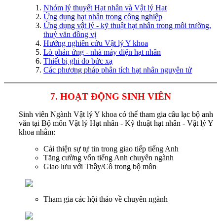
Nhóm lý thuyết Hạt nhân và Vật lý Hạt
Ứng dụng hạt nhân trong công nghiệp
Ứng dụng vật lý - kỹ thuật hạt nhân trong môi trường,
thuỷ văn đồng vị
Hướng nghiên cứu Vật lý Y khoa
Lò phản ứng - nhà máy điện hạt nhân
Thiết bị ghi đo bức xạ
Các phương pháp phân tích hạt nhân nguyên tử
7. HOẠT ĐỘNG SINH VIÊN
Sinh viên Ngành Vật lý Y khoa có thể tham gia câu lạc bộ anh
văn tại Bộ môn Vật lý Hạt nhân - Kỹ thuật hạt nhân - Vật lý Y
khoa nhằm:
Cải thiện sự tự tin trong giao tiếp tiếng Anh
Tăng cường vốn tiếng Anh chuyên ngành
Giao lưu với Thầy/Cô trong bộ môn
Tham gia các hội thảo về chuyên ngành