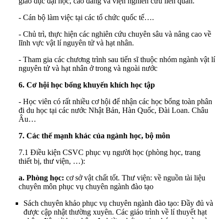
giáo dục đại học, cao đẳng và viện nghiên cứu liên quan.
- Cán bộ làm việc tại các tổ chức quốc tế….
- Chủ trì, thực hiện các nghiên cứu chuyên sâu và nâng cao về
lĩnh vực vật lí nguyên tử và hạt nhân.
- Tham gia các chương trình sau tiến sĩ thuộc nhóm ngành vật lí
nguyên tử và hạt nhân ở trong và ngoài nước
6.
Cơ hội học bổng khuyến khích học tập
- Học viên có rất nhiều cơ hội để nhận các học bổng toàn phân
đi du học tại các nước Nhật Bản, Hàn Quốc, Đài Loan. Châu
Âu…
7. Các thế mạnh khác của ngành học, bộ môn
7.1 Điều kiện CSVC phục vụ người học (phòng học, trang
thiết bị, thư viện, …):
a. Phòng học:
cơ sở vật chất tốt. Thư viện: về nguồn tài liệu
chuyên môn phục vụ chuyên ngành đào tạo
Sách chuyên khảo phục vụ chuyên ngành đào tạo: Đầy đủ và
được cập nhật thường xuyên. Các giáo trình về lí thuyết hạt