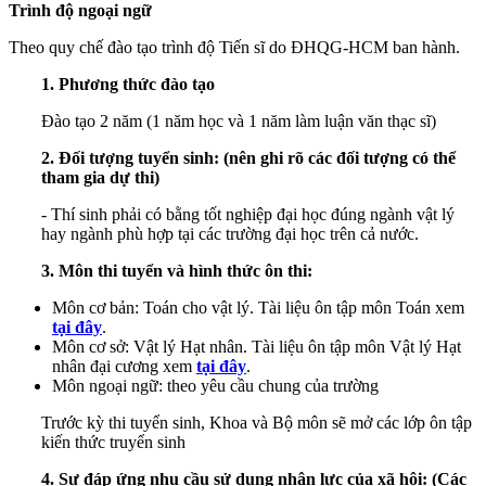
Trình độ ngoại ngữ
Theo quy chế đào tạo trình độ Tiến sĩ do ĐHQG-HCM ban hành.
1. Phương thức đào tạo
Đào tạo 2 năm (1 năm học và 1 năm làm luận văn thạc sĩ)
2. Đối tượng tuyển sinh: (nên ghi rõ các đối tượng có thể
tham gia dự thi)
- Thí sinh phải có bằng tốt nghiệp đại học đúng ngành vật lý
hay ngành phù hợp tại các trường đại học trên cả nước.
3. Môn thi tuyển và hình thức ôn thi:
Môn cơ bản: Toán cho vật lý.
Tài liệu ôn tập môn Toán xem
tại đây
.
Môn cơ sở: Vật lý Hạt nhân.
Tài liệu ôn tập môn Vật lý Hạt
nhân đại cương xem
tại đây
.
Môn ngoại ngữ: theo yêu cầu chung của trường
Trước kỳ thi tuyển sinh, Khoa và Bộ môn sẽ mở các lớp ôn tập
kiến thức truyển sinh
4.
Sự đáp ứng nhu cầu sử dụng nhân lực của xã hội: (Các