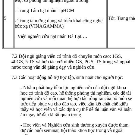
Một số phòng thí nghiệm ngoài trường:
- Trung Tâm hạt nhân TpHCM
5
Tốt. Trang thiế
- Trung tâm ứng dụng và triển khai công nghệ
bức xạ (VINAGAMMA)
- Viện nghiên cứu hạt nhân Đà Lạt….
7.2 Đội ngũ giảng viên có trình độ chuyên môn cao: 1GS,
4PGS, 5 TS và hợp tác với nhiều GS, PGS, TS trong và ngoài
nước trong vấn đề giảng dạy và nghiên cứu.
7.3 Các hoạt động hỗ trợ học tập, sinh hoạt cho người học:
- Nhằm phát huy tiềm lực nghiên cứu của đội ngũ khoa
học có trình độ cao, hệ thống phòng thí nghiệm, các đề tài
nghiên cứu và mối quan hệ hợp tác rỗng rãi của bộ môn sẽ
trực tiếp phục vụ cho đào tạo, việc gắn kết chặt chẽ giữa
thầy và học viên và xác định cụ thể đề tài luận văn và luận
án ngay từ đầu là rất quan trọng.
- Học viên và Nghiên cứu sinh thường xuyên được tham
dự các buổi seminar, hội thảo khoa học trong và ngoài