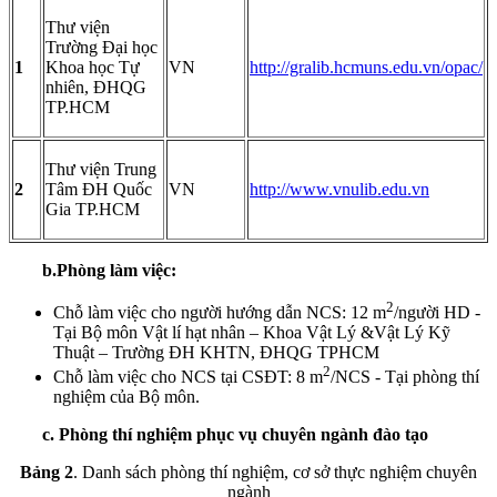
Thư viện
Trường Đại học
1
Khoa học Tự
VN
http://gralib.hcmuns.edu.vn/opac/
nhiên, ĐHQG
TP.HCM
Thư viện Trung
2
Tâm ĐH Quốc
VN
http://www.vnulib.edu.vn
Gia TP.HCM
b.Phòng làm việc:
2
Chỗ làm việc cho người hướng dẫn NCS: 12 m
/người HD -
Tại Bộ môn Vật lí hạt nhân – Khoa Vật Lý &Vật Lý Kỹ
Thuật – Trường ĐH KHTN, ĐHQG TPHCM
2
Chỗ làm việc cho NCS tại CSĐT: 8 m
/NCS - Tại phòng thí
nghiệm của Bộ môn.
c. Phòng thí nghiệm phục vụ chuyên ngành đào tạo
Bảng 2
. Danh sách phòng thí nghiệm, cơ sở thực nghiệm chuyên
ngành