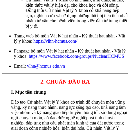
kiến thức vật lý hiện đại cho khoa học và đời sống.
Đồng thời Cử nhân Vật lý Y khoa có khả năng tiếp
cận, nghiên cứu và sử dụng những thiết bị tiên tiến nhất
nhằm tư vấn cho bệnh viện trong việc đầu tư trang thiết
bị y tế.
Trang web bộ môn Vật lý hạt nhân - Kỹ thuật hạt nhân - Vật
lý y khoa:
https://vlhn-hcmus.com/
Fanpage bộ môn Vật lý hạt nhân - Kỹ thuật hạt nhân - Vật lý
y khoa:
https://www.facebook.com/groups/NuclearHCMUS
Email:
vlhn@hcmus.edu.vn
2. CHUẨN ĐẦU RA
I. Mục tiêu chung
Đào tạo Cử nhân Vật lý Y khoa có trình độ chuyên môn vững
vàng, kỹ năng thực hành, năng lực sáng tạo cao, khả năng làm
việc nhóm và kỹ năng giao tiếp truyền thông tốt, sử dụng ngoại
ngữ chuyên môn, có đạo đức nghề nghiệp và tính chuyên
nghiệp, đáp ứng nhu cầu phát triển kinh tế của đất nước trong
giai đoạn công nghiệp hóa, hiện đại hóa. Cử nhân Vật lý Y