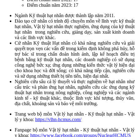
Điểm chuẩn năm 2023: 17
Ngành Kỹ thuật hạt nhân được thành lập năm 2011.
Đào tạo cử nhân có trình độ chuyên môn về lĩnh vực kỹ thuật
hạt nhân, Vật lý hạt nhân thực nghiệm, ứng dụng của kỹ thuật
hạt nhân trong nghiên cứu, giảng dạy, sản xuất kinh doanh
và các lĩnh vực khác.
Cử nhân Kỹ thuật Hạt nhân có khả năng nghiên cứu và giải
quyết trọn vẹn các vấn đề trong kiểm định không phá hủy, hỗ
trợ bác sĩ trong chẩn đoán hình ảnh, lập kế hoạch điều trị
bệnh bằng kỹ thuật hạt nhân, các doanh nghiệp có sử dụng
công nghệ bức xạ; ứng dụng những kiến thức vật lý hiện đại
cho khoa học và đời sống; có khả năng tiếp cận, nghiên cứu
và sử dụng những thiết bị tiên tiến, hiện đại nhất.
Nghiên cứu sâu cả lý thuyết và thực nghiệm về hạt nhân như
cấu trúc và phản ứng hạt nhân, nghiên cứu các ứng dụng kỹ
thuật hạt nhân trong nông nghiệp, công nghiệp và các ngành
kinh tế - kỹ thuật khác, thuộc lĩnh vực khí tượng, thủy văn,
địa chất, khoáng sản và bảo vệ môi trường.
Trang web bộ môn Vật lý hạt nhân - Kỹ thuật hạt nhân - Vật
lý y khoa:
https://vlhn-hcmus.com/
Fanpage bộ môn Vật lý hạt nhân - Kỹ thuật hạt nhân - Vật lý
y khoa:
https://www.facebook.com/groups/NuclearHCMUS