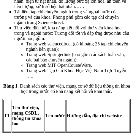
nhân, điện tử hạt nhân, đo lường bức xạ ion hóa, an toàn và
liều lượng, xử lí số liệu hạt nhân……
Tài liệu, tạp chí chuyên ngành trong và ngoài nước của
trường và của khoa: Phong phú gồm các tạp chí chuyên
ngành trong Sciencedirect:
Thư viện điện tử, khả năng kết nối với thư viện khoa học
trong và ngoài nước: Tương đối tốt và đáp ứng được nhu cầu
người học, gồm:
Trang web sciencedirect (có khoảng 25 tạp chí chuyên
ngành liên quan);
Trang web Springerlink (bao gồm các sách toàn văn,
các bài báo chuyên ngành);
Trang web MIT OpenCourseWare.
Trang web Tạp Chí Khoa Học Việt Nam Trực Tuyến
…..
Bảng 1
. Danh sách các thư viện, mạng cơ sở dữ liệu thông tin khoa
học trong nước có khả năng kết nối và khai thác.
Tên thư viện,
mạng CSDL,
TT
Tên nước
Đường dẫn, địa chỉ website
thông tin khoa
học