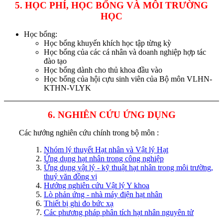
5. HỌC PHÍ, HỌC BỔNG VÀ MÔI TRƯỜNG
HỌC
Học bổng:
Học bổng khuyến khích học tập từng kỳ
Học bổng của các cá nhân và doanh nghiệp hợp tác
đào tạo
Học bổng dành cho thủ khoa đầu vào
Học bổng của hội cựu sinh viên của Bộ môn VLHN-
KTHN-VLYK
6. NGHIÊN CỨU ỨNG DỤNG
Các hướng nghiên cứu chính trong bộ môn :
Nhóm lý thuyết Hạt nhân và Vật lý Hạt
Ứng dụng hạt nhân trong công nghiệp
Ứng dụng vật lý - kỹ thuật hạt nhân trong môi trường,
thuỷ văn đồng vị
Hướng nghiên cứu Vật lý Y khoa
Lò phản ứng - nhà máy điện hạt nhân
Thiết bị ghi đo bức xạ
Các phương pháp phân tích hạt nhân nguyên tử