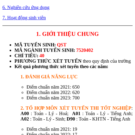
6. Nghiên cứu ứng dụng
7. Hoạt động sinh viên
1. GIỚI THIỆU CHUNG
MÃ TUYỂN SINH:
QST
MÃ NGÀNH TUYỂN SINH:
7520402
CHỈ TIÊU:
40
PHƯƠNG THỨC XÉT TUYỂN
theo quy định của trường
Kết quả phương thức xét tuyển theo các năm:
1. ĐÁNH GIÁ NĂNG LỰC
Điểm chuẩn năm 2021: 650
Điểm chuẩn năm 2022: 620
Điểm chuẩn năm 2023: 700
2. TỔ HỢP MÔN XÉT TUYỂN THI TỐT NGHIỆP
:
A00
: Toán - Lý - Hoá;
A01
: Toán - Lý - Tiếng Anh;
A02
: Toán - Lý - Sinh;
D90
: Toán - KHTN - Tiếng Anh
Điểm chuẩn năm 2021: 19
Điểm chuẩn năm 2022: 17