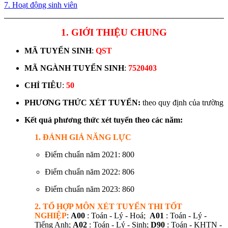
7. Hoạt động sinh viên
1. GIỚI THIỆU CHUNG
MÃ TUYỂN SINH
:
QST
MÃ NGÀNH TUYỂN SINH
:
7520403
CHỈ TIÊU
:
50
PHƯƠNG THỨC XÉT TUYỂN:
theo quy định của trường
Kết quả phương thức xét tuyển theo các năm:
1. ĐÁNH GIÁ NĂNG LỰC
Điểm chuẩn năm 2021: 800
Điểm chuẩn năm 2022: 806
Điểm chuẩn năm 2023: 860
2. TỔ HỢP MÔN XÉT TUYỂN THI TỐT
NGHIỆP
:
A00
: Toán - Lý - Hoá;
A01
: Toán - Lý -
Tiếng Anh;
A02
: Toán - Lý - Sinh;
D90
: Toán - KHTN -