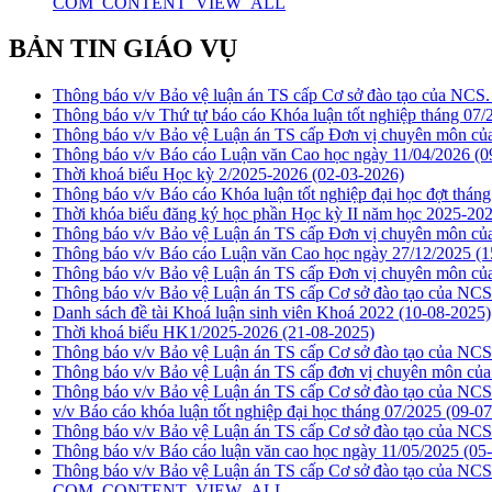
COM_CONTENT_VIEW_ALL
BẢN TIN GIÁO VỤ
Thông báo v/v Bảo vệ luận án TS cấp Cơ sở đào tạo của NC
Thông báo v/v Thứ tự báo cáo Khóa luận tốt nghiệp tháng 07
Thông báo v/v Bảo vệ Luận án TS cấp Đơn vị chuyên môn 
Thông báo v/v Báo cáo Luận văn Cao học ngày 11/04/2026
(0
Thời khoá biểu Học kỳ 2/2025-2026
(02-03-2026)
Thông báo v/v Báo cáo Khóa luận tốt nghiệp đại học đợt thán
Thời khóa biểu đăng ký học phần Học kỳ II năm học 2025-202
Thông báo v/v Bảo vệ Luận án TS cấp Đơn vị chuyên môn 
Thông báo v/v Báo cáo Luận văn Cao học ngày 27/12/2025
(1
Thông báo v/v Bảo vệ Luận án TS cấp Đơn vị chuyên môn 
Thông báo v/v Bảo vệ Luận án TS cấp Cơ sở đào tạo của NC
Danh sách đề tài Khoá luận sinh viên Khoá 2022
(10-08-2025)
Thời khoá biểu HK1/2025-2026
(21-08-2025)
Thông báo v/v Bảo vệ Luận án TS cấp Cơ sở đào tạo của N
Thông báo v/v Bảo vệ Luận án TS cấp đơn vị chuyên môn c
Thông báo v/v Bảo vệ Luận án TS cấp Cơ sở đào tạo của N
v/v Báo cáo khóa luận tốt nghiệp đại học tháng 07/2025
(09-07
Thông báo v/v Bảo vệ Luận án TS cấp Cơ sở đào tạo của NC
Thông báo v/v Báo cáo luận văn cao học ngày 11/05/2025
(05
Thông báo v/v Bảo vệ Luận án TS cấp Cơ sở đào tạo của N
COM_CONTENT_VIEW_ALL