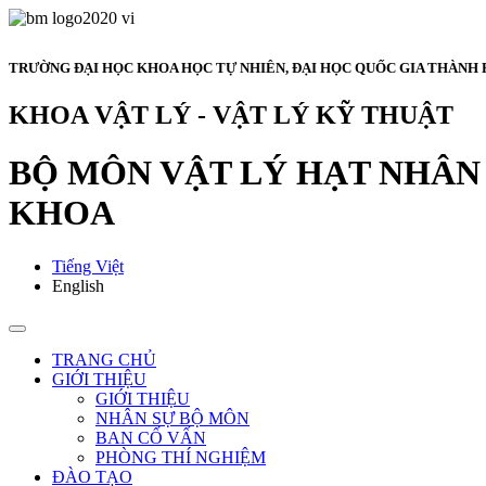
TRƯỜNG ĐẠI HỌC KHOA HỌC TỰ NHIÊN, ĐẠI HỌC QUỐC GIA THÀNH 
KHOA VẬT LÝ - VẬT LÝ KỸ THUẬT
BỘ MÔN VẬT LÝ HẠT NHÂN 
KHOA
Tiếng Việt
English
TRANG CHỦ
GIỚI THIỆU
GIỚI THIỆU
NHÂN SỰ BỘ MÔN
BAN CỐ VẤN
PHÒNG THÍ NGHIỆM
ĐÀO TẠO