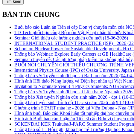
Tìm kiếm
BẢN TIN CHUNG
Buổi báo cáo Luận án Tiến sĩ cấp Đơn vị chuyên môn của N
TD Tech phối hợp cùng Bộ môn Vật lý hạt nhân tổ chức Khoá đà
Seminar Giới thiệu các hướng nghiên cứu mới
(15-06-2026)
INTERNATIONAL STUDENT PRACTICE (ISP) - 2026
(22
School on Nuclear Power for Sustainable Development - Ho 
Thông báo Webinar: Explore Early Careers at GE HealthCare
Seminar chuyên đề: Các phương pháp kiểm tra không phá hủy, 
BUỔI NÓI CHUYỆN GIỚI THIỆU CHƯƠNG TRÌNH VEF 
International Physics Course (IPC) of Osaka University, Japan
Thông báo v/v Tuyển sinh đi học tại Ba Lan năm 2026
(04-04-
Hình ảnh Hội thảo Năng lượng và Điện hạt nhân tại Việt Nam
Invitation to Nominate Year 3-4 Physics Students: NUS Scienc
Thông báo v/v Tuyển sinh đi học tại Liên bang Nga năm 2026
Thông báo Xét tuyển Nghiên cứu sinh năm 2026 - đợt 1
(10-0
Thông báo tuyển sinh Trình độ Thạc sĩ năm 2026 - đợt 1
(10-0
Chương trình START mùa hè - 2026 tại Viện Dubna - Nga (J
Hình ảnh buổi Báo cáo Khoá luận tốt nghiệp đại học chuyên ng
Hình ảnh Buổi báo cáo Luận án Tiến sĩ cấp Đơn vị chuyên 
SOKENDAI KEK Tsukuba/J-PARC Summer Student Progra
Thông báo số 1 - Hội nghị khoa học trẻ Trường Đại học Kh