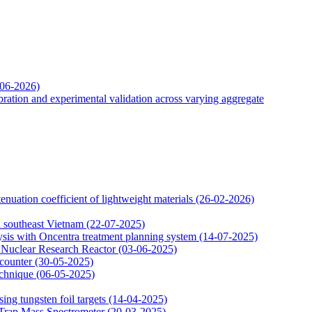
-06-2026)
ation and experimental validation across varying aggregate
uation coefficient of lightweight materials
(26-02-2026)
in southeast Vietnam
(22-07-2025)
ysis with Oncentra treatment planning system
(14-07-2025)
at Nuclear Research Reactor
(03-06-2025)
 counter
(30-05-2025)
echnique
(06-05-2025)
ing tungsten foil targets
(14-04-2025)
 Trap Mass Spectrometer
(20-03-2025)