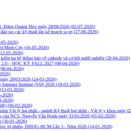
CS. Đặng Quang Huy ngày 28/06/2026
(02-07-2026)
o tạo các kỹ thuật lập kế hoạch xạ trị
(27-06-2026)
-05-2026)
Chi Minh City
(16-05-2026)
(12-05-2026)
kiểm tra hệ thống bảo vệ cathode và cơ hội nghề nghiệp
(20-04-2026)
2.0 – HỌC KỲ FALL 2027
(08-04-2026)
(08-04-2026)
2026)
 ngày 20/03/2026
(24-03-2026)
e Summer Institute (SSI) 2026
(18-03-2026)
(13-03-2026)
3-2026)
3-2026)
INR)
(06-02-2026)
ành Vật lý hạt nhân - ngành Kỹ thuật hạt nhân - Vật lý y khoa ngày 
môn của NCS. Nguyễn Văn Hạnh ngày 31/01/2026
(01-02-2026)
m
(30-01-2026)
oa học tự nhiên, ĐHQG-HCM Lần 3 - Năm 2026
(14-01-2026)