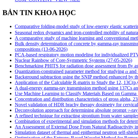
BẢN TIN KHOA HỌC
Comparative folding-model study of low-energy elastic scatt
Seasonal redox dynamics and iron‑controlled mobility of natural
A comparative study of machine learning and conventional met
Bulk density determination of concrete by gamma-ray transmis
compositions
(13-06-2026)
PCA-based respiratory motion modeling for individualized P
Nuclear Rainbow of Core-Symmetric Systems
(27-05-2026)
Benchmarking PHITS for radiation dose assessment from fly
Quantization-constrained parameter method for studying 𝛼 and
Background subtraction using the SNIP method enhanced by 
Application of the Calculable R-matrix to Study the 12, 13C(p
A dual-energy gamma-ray transmission method using 137Cs and 
Use Machine Learning to Classify Materials Based on Gamma 
Concentration and distribution characteristics of gross alpha, 
Novel validation of HDR brachy therapy dosimetry for cervical
Deconvolution approach for determining absolute prompt 𝛾-ray 
A refined technique for extracting strontium from water sample
Combination of experimental and simulation methods for deter
An Assessment of External Dose From Natural Radioactivity i
Simulation dataset of thermal and epithermal neutron self-shiel
Optimization of the Entropy-Based Wavelet Method for Removi