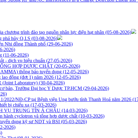
a chương trình đào tạo nguồn nhân lực điện hạt nhân
(05-08-2026)
g phá hủy Q.I.S
(03-08-2026)
iện Nhi đồng Thành phố
(29-06-2026)
6-2026)
ng
(11-06-2026)
ật - dịch vụ hiệu chuẩn
(27-05-2026)
TỔNG HỢP DƯỢC CHẤT
(20-05-2026)
NAGAMMA) thông báo tuyển dụng
(12-05-2026)
 lao động (đợt 1) năm 2026
(12-05-2026)
(Joint Laboratory)
(30-04-2026)
ọc cơ bản, Trường Đại học Y Dược TP.HCM
(29-04-2026)
026)
 111/2022/NĐ-CP tại Bệnh viện Ung bướu tỉnh Thanh Hoá năm 2026
(1
hiết bị chiếu xạ
(17-03-2026)
DỊCH VỤ TRUNG TÍN Á CHÂU
(14-03-2026)
n hành cyclotron và tổng hợp dược chất
(10-03-2026)
tuyển dụng kỹ sư NDT và BSI
(05-03-2026)
02-2026)
)