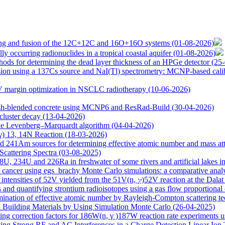
ering and fusion of the 12C+12C and 16O+16O systems
(01-08-2026)
ly occurring radionuclides in a tropical coastal aquifer
(01-08-2026)
hods for determining the dead layer thickness of an HPGe detector
(25
sion using a 137Cs source and NaI(Tl) spectrometry: MCNP-based calibr
TV margin optimization in NSCLC radiotherapy
(10-06-2026)
 ash-blended concrete using MCNP6 and ResRad-Build
(30-04-2026)
 cluster decay
(13-04-2026)
the Levenberg–Marquardt algorithm
(04-04-2026)
,γ) 13, 14N Reaction
(18-03-2026)
241Am sources for determining effective atomic number and mass atten
Scattering Spectra
(03-08-2025)
238U, 234U and 226Ra in freshwater of some rivers and artificial lakes 
 cancer using egs_brachy Monte Carlo simulations: a comparative anal
intensities of 52V yielded from the 51V(n, 𝛾)52V reaction at the Dal
s and quantifying strontium radioisotopes using a gas flow proportional
mination of effective atomic number by Rayleigh-Compton scattering t
n Building Materials by Using Simulation Monte Carlo
(26-04-2025)
ding correction factors for 186W(n, γ )187W reaction rate experiments us
ng Strong RF and AC Interferences in a Charge Detection Linear Ion