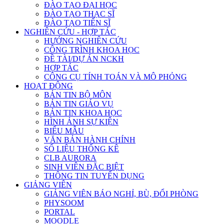
ĐÀO TẠO ĐẠI HỌC
ĐÀO TẠO THẠC SĨ
ĐÀO TẠO TIẾN SĨ
NGHIÊN CỨU - HỢP TÁC
HƯỚNG NGHIÊN CỨU
CÔNG TRÌNH KHOA HỌC
ĐỀ TÀI/DỰ ÁN NCKH
HỢP TÁC
CÔNG CỤ TÍNH TOÁN VÀ MÔ PHỎNG
HOẠT ĐỘNG
BẢN TIN BỘ MÔN
BẢN TIN GIÁO VỤ
BẢN TIN KHOA HỌC
HÌNH ẢNH SỰ KIỆN
BIỂU MẪU
VĂN BẢN HÀNH CHÍNH
SỐ LIỆU THỐNG KÊ
CLB AURORA
SINH VIÊN ĐẶC BIỆT
THÔNG TIN TUYỂN DỤNG
GIẢNG VIÊN
GIẢNG VIÊN BÁO NGHỈ, BÙ, ĐỔI PHÒNG
PHYSOOM
PORTAL
MOODLE