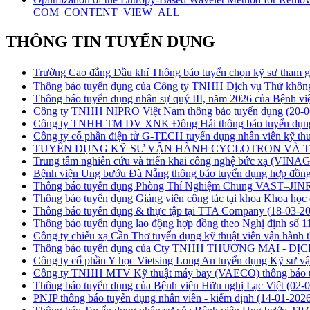
COM_CONTENT_VIEW_ALL
THÔNG TIN TUYỂN DỤNG
Trường Cao đẳng Dầu khí Thông báo tuyển chọn kỹ sư tham gi
Thông báo tuyển dụng của Công ty TNHH Dịch vụ Thử khôn
Thông báo tuyển dụng nhân sự quý III, năm 2026 của Bệnh v
Công ty TNHH NIPRO Việt Nam thông báo tuyển dụng
(20-0
Công ty TNHH TM DV XNK Đông Hải thông báo tuyển dụ
Công ty cổ phần điện tử G-TECH tuyển dụng nhân viên kỹ thu
TUYỂN DỤNG KỸ SƯ VẬN HÀNH CYCLOTRON VÀ 
Trung tâm nghiên cứu và triển khai công nghệ bức xạ (VI
Bệnh viện Ung bướu Đà Nẵng thông báo tuyển dụng hợp đồng
Thông báo tuyển dụng Phòng Thí Nghiệm Chung VAST–JINR 
Thông báo tuyển dụng Giảng viên công tác tại khoa Khoa h
Thông báo tuyển dụng & thực tập tại TTA Company
(18-03-2
Thông báo tuyển dụng lao động hợp đồng theo Nghị định số
Công ty chiếu xạ Cần Thơ tuyển dụng kỹ thuật viên vận hành t
Thông báo tuyển dụng của Cty TNHH THƯƠNG MẠI - 
Công ty cổ phần Y học Vietsing Long An tuyển dụng Kỹ sư vậ
Công ty TNHH MTV Kỹ thuật máy bay (VAECO) thông báo 
Thông báo tuyển dụng của Bệnh viện Hữu nghị Lạc Việt
(02-
PNJP thông báo tuyển dụng nhân viên - kiểm định
(14-01-2026