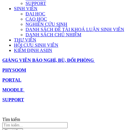
SUPPORT
SINH VIÊN
ĐẠI HỌC
CAO HỌC
NGHIÊN CỨU SINH
DANH SÁCH ĐỀ TÀI KHOÁ LUẬN SINH VIÊN
DANH SÁCH CHỦ NHIỆM
THƯ VIỆN
HỘI CỰU SINH VIÊN
KIỂM ĐỊNH ASIIN
GIẢNG VIÊN BÁO NGHỈ, BÙ, ĐỔI PHÒNG
PHYSOOM
PORTAL
MOODLE
SUPPORT
Tìm kiếm