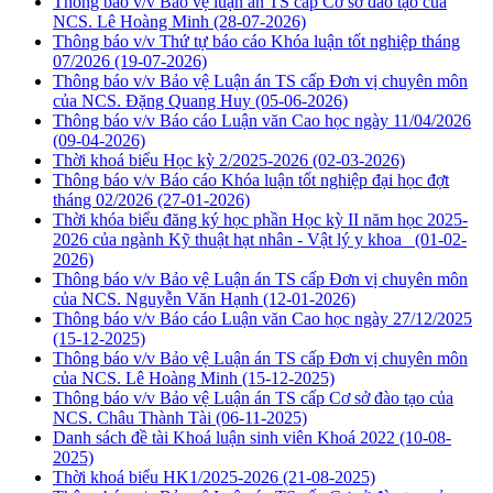
Thông báo v/v Bảo vệ luận án TS cấp Cơ sở đào tạo của
NCS. Lê Hoàng Minh
(28-07-2026)
Thông báo v/v Thứ tự báo cáo Khóa luận tốt nghiệp tháng
07/2026
(19-07-2026)
Thông báo v/v Bảo vệ Luận án TS cấp Đơn vị chuyên môn
của NCS. Đặng Quang Huy
(05-06-2026)
Thông báo v/v Báo cáo Luận văn Cao học ngày 11/04/2026
(09-04-2026)
Thời khoá biểu Học kỳ 2/2025-2026
(02-03-2026)
Thông báo v/v Báo cáo Khóa luận tốt nghiệp đại học đợt
tháng 02/2026
(27-01-2026)
Thời khóa biểu đăng ký học phần Học kỳ II năm học 2025-
2026 của ngành Kỹ thuật hạt nhân - Vật lý y khoa
(01-02-
2026)
Thông báo v/v Bảo vệ Luận án TS cấp Đơn vị chuyên môn
của NCS. Nguyễn Văn Hạnh
(12-01-2026)
Thông báo v/v Báo cáo Luận văn Cao học ngày 27/12/2025
(15-12-2025)
Thông báo v/v Bảo vệ Luận án TS cấp Đơn vị chuyên môn
của NCS. Lê Hoàng Minh
(15-12-2025)
Thông báo v/v Bảo vệ Luận án TS cấp Cơ sở đào tạo của
NCS. Châu Thành Tài
(06-11-2025)
Danh sách đề tài Khoá luận sinh viên Khoá 2022
(10-08-
2025)
Thời khoá biểu HK1/2025-2026
(21-08-2025)