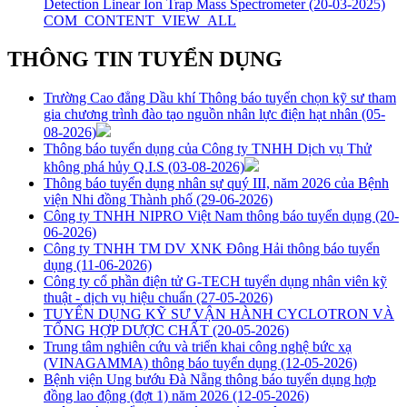
Detection Linear Ion Trap Mass Spectrometer
(20-03-2025)
COM_CONTENT_VIEW_ALL
THÔNG TIN TUYỂN DỤNG
Trường Cao đẳng Dầu khí Thông báo tuyển chọn kỹ sư tham
gia chương trình đào tạo nguồn nhân lực điện hạt nhân
(05-
08-2026)
Thông báo tuyển dụng của Công ty TNHH Dịch vụ Thử
không phá hủy Q.I.S
(03-08-2026)
Thông báo tuyển dụng nhân sự quý III, năm 2026 của Bệnh
viện Nhi đồng Thành phố
(29-06-2026)
Công ty TNHH NIPRO Việt Nam thông báo tuyển dụng
(20-
06-2026)
Công ty TNHH TM DV XNK Đông Hải thông báo tuyển
dụng
(11-06-2026)
Công ty cổ phần điện tử G-TECH tuyển dụng nhân viên kỹ
thuật - dịch vụ hiệu chuẩn
(27-05-2026)
TUYỂN DỤNG KỸ SƯ VẬN HÀNH CYCLOTRON VÀ
TỔNG HỢP DƯỢC CHẤT
(20-05-2026)
Trung tâm nghiên cứu và triển khai công nghệ bức xạ
(VINAGAMMA) thông báo tuyển dụng
(12-05-2026)
Bệnh viện Ung bướu Đà Nẵng thông báo tuyển dụng hợp
đồng lao động (đợt 1) năm 2026
(12-05-2026)