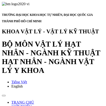
TRƯỜNG ĐẠI HỌC KHOA HỌC TỰ NHIÊN, ĐẠI HỌC QUỐC GIA
THÀNH PHỐ HỒ CHÍ MINH
KHOA VẬT LÝ - VẬT LÝ KỸ THUẬT
BỘ MÔN VẬT LÝ HẠT
NHÂN - NGÀNH KỸ THUẬT
HẠT NHÂN - NGÀNH VẬT
LÝ Y KHOA
Tiếng Việt
English
TRANG CHỦ