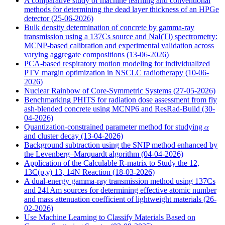
A comparative study of machine learning and conventional
methods for determining the dead layer thickness of an HPGe
detector
(25-06-2026)
Bulk density determination of concrete by gamma-ray
transmission using a 137Cs source and NaI(Tl) spectrometry:
MCNP-based calibration and experimental validation across
varying aggregate compositions
(13-06-2026)
PCA-based respiratory motion modeling for individualized
PTV margin optimization in NSCLC radiotherapy
(10-06-
2026)
Nuclear Rainbow of Core-Symmetric Systems
(27-05-2026)
Benchmarking PHITS for radiation dose assessment from fly
ash-blended concrete using MCNP6 and ResRad-Build
(30-
04-2026)
Quantization-constrained parameter method for studying 𝛼
and cluster decay
(13-04-2026)
Background subtraction using the SNIP method enhanced by
the Levenberg–Marquardt algorithm
(04-04-2026)
Application of the Calculable R-matrix to Study the 12,
13C(p,γ) 13, 14N Reaction
(18-03-2026)
A dual-energy gamma-ray transmission method using 137Cs
and 241Am sources for determining effective atomic number
and mass attenuation coefficient of lightweight materials
(26-
02-2026)
Use Machine Learning to Classify Materials Based on