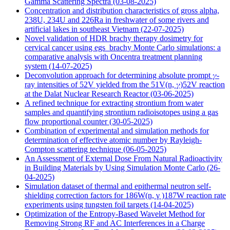
Gamma Scattering Spectra
(03-08-2025)
Concentration and distribution characteristics of gross alpha,
238U, 234U and 226Ra in freshwater of some rivers and
artificial lakes in southeast Vietnam
(22-07-2025)
Novel validation of HDR brachy therapy dosimetry for
cervical cancer using egs_brachy Monte Carlo simulations: a
comparative analysis with Oncentra treatment planning
system
(14-07-2025)
Deconvolution approach for determining absolute prompt 𝛾-
ray intensities of 52V yielded from the 51V(n, 𝛾)52V reaction
at the Dalat Nuclear Research Reactor
(03-06-2025)
A refined technique for extracting strontium from water
samples and quantifying strontium radioisotopes using a gas
flow proportional counter
(30-05-2025)
Combination of experimental and simulation methods for
determination of effective atomic number by Rayleigh-
Compton scattering technique
(06-05-2025)
An Assessment of External Dose From Natural Radioactivity
in Building Materials by Using Simulation Monte Carlo
(26-
04-2025)
Simulation dataset of thermal and epithermal neutron self-
shielding correction factors for 186W(n, γ )187W reaction rate
experiments using tungsten foil targets
(14-04-2025)
Optimization of the Entropy-Based Wavelet Method for
Removing Strong RF and AC Interferences in a Charge