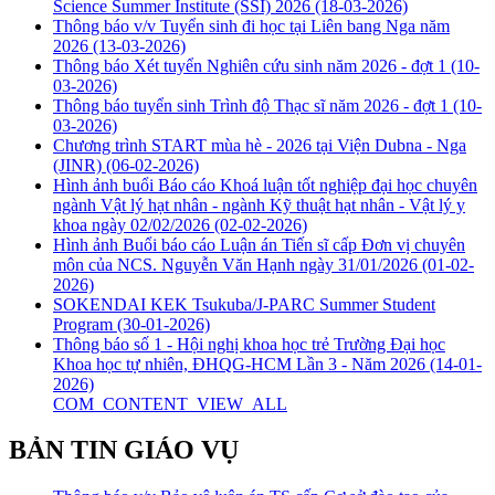
Science Summer Institute (SSI) 2026
(18-03-2026)
Thông báo v/v Tuyển sinh đi học tại Liên bang Nga năm
2026
(13-03-2026)
Thông báo Xét tuyển Nghiên cứu sinh năm 2026 - đợt 1
(10-
03-2026)
Thông báo tuyển sinh Trình độ Thạc sĩ năm 2026 - đợt 1
(10-
03-2026)
Chương trình START mùa hè - 2026 tại Viện Dubna - Nga
(JINR)
(06-02-2026)
Hình ảnh buổi Báo cáo Khoá luận tốt nghiệp đại học chuyên
ngành Vật lý hạt nhân - ngành Kỹ thuật hạt nhân - Vật lý y
khoa ngày 02/02/2026
(02-02-2026)
Hình ảnh Buổi báo cáo Luận án Tiến sĩ cấp Đơn vị chuyên
môn của NCS. Nguyễn Văn Hạnh ngày 31/01/2026
(01-02-
2026)
SOKENDAI KEK Tsukuba/J-PARC Summer Student
Program
(30-01-2026)
Thông báo số 1 - Hội nghị khoa học trẻ Trường Đại học
Khoa học tự nhiên, ĐHQG-HCM Lần 3 - Năm 2026
(14-01-
2026)
COM_CONTENT_VIEW_ALL
BẢN TIN GIÁO VỤ