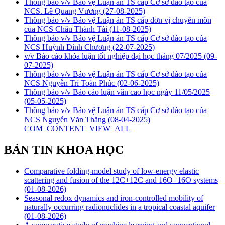
Thông báo v/v Bảo vệ Luận án TS cấp Cơ sở đào tạo của
NCS. Lê Quang Vương
(27-08-2025)
Thông báo v/v Bảo vệ Luận án TS cấp đơn vị chuyên môn
của NCS Châu Thành Tài
(11-08-2025)
Thông báo v/v Bảo vệ Luận án TS cấp Cơ sở đào tạo của
NCS Huỳnh Đình Chương
(22-07-2025)
v/v Báo cáo khóa luận tốt nghiệp đại học tháng 07/2025
(09-
07-2025)
Thông báo v/v Bảo vệ Luận án TS cấp Cơ sở đào tạo của
NCS Nguyễn Trí Toàn Phúc
(02-06-2025)
Thông báo v/v Báo cáo luận văn cao học ngày 11/05/2025
(05-05-2025)
Thông báo v/v Bảo vệ Luận án TS cấp Cơ sở đào tạo của
NCS Nguyễn Văn Thắng
(08-04-2025)
COM_CONTENT_VIEW_ALL
BẢN TIN KHOA HỌC
Comparative folding-model study of low-energy elastic
scattering and fusion of the 12C+12C and 16O+16O systems
(01-08-2026)
Seasonal redox dynamics and iron‑controlled mobility of
naturally occurring radionuclides in a tropical coastal aquifer
(01-08-2026)