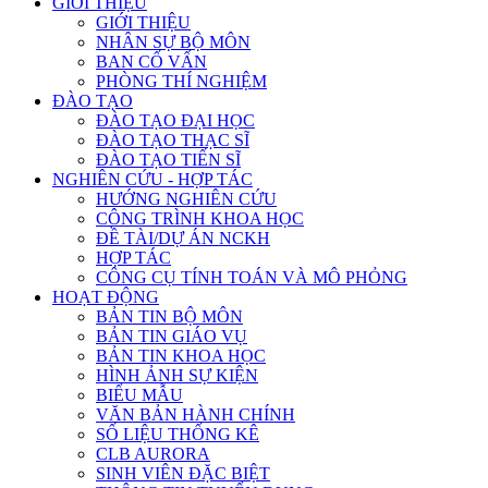
GIỚI THIỆU
GIỚI THIỆU
NHÂN SỰ BỘ MÔN
BAN CỐ VẤN
PHÒNG THÍ NGHIỆM
ĐÀO TẠO
ĐÀO TẠO ĐẠI HỌC
ĐÀO TẠO THẠC SĨ
ĐÀO TẠO TIẾN SĨ
NGHIÊN CỨU - HỢP TÁC
HƯỚNG NGHIÊN CỨU
CÔNG TRÌNH KHOA HỌC
ĐỀ TÀI/DỰ ÁN NCKH
HỢP TÁC
CÔNG CỤ TÍNH TOÁN VÀ MÔ PHỎNG
HOẠT ĐỘNG
BẢN TIN BỘ MÔN
BẢN TIN GIÁO VỤ
BẢN TIN KHOA HỌC
HÌNH ẢNH SỰ KIỆN
BIỂU MẪU
VĂN BẢN HÀNH CHÍNH
SỐ LIỆU THỐNG KÊ
CLB AURORA
SINH VIÊN ĐẶC BIỆT