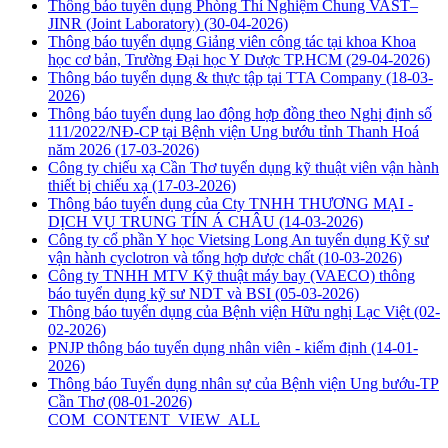
Thông báo tuyển dụng Phòng Thí Nghiệm Chung VAST–
JINR (Joint Laboratory)
(30-04-2026)
Thông báo tuyển dụng Giảng viên công tác tại khoa Khoa
học cơ bản, Trường Đại học Y Dược TP.HCM
(29-04-2026)
Thông báo tuyển dụng & thực tập tại TTA Company
(18-03-
2026)
Thông báo tuyển dụng lao động hợp đồng theo Nghị định số
111/2022/NĐ-CP tại Bệnh viện Ung bướu tỉnh Thanh Hoá
năm 2026
(17-03-2026)
Công ty chiếu xạ Cần Thơ tuyển dụng kỹ thuật viên vận hành
thiết bị chiếu xạ
(17-03-2026)
Thông báo tuyển dụng của Cty TNHH THƯƠNG MẠI -
DỊCH VỤ TRUNG TÍN Á CHÂU
(14-03-2026)
Công ty cổ phần Y học Vietsing Long An tuyển dụng Kỹ sư
vận hành cyclotron và tổng hợp dược chất
(10-03-2026)
Công ty TNHH MTV Kỹ thuật máy bay (VAECO) thông
báo tuyển dụng kỹ sư NDT và BSI
(05-03-2026)
Thông báo tuyển dụng của Bệnh viện Hữu nghị Lạc Việt
(02-
02-2026)
PNJP thông báo tuyển dụng nhân viên - kiểm định
(14-01-
2026)
Thông báo Tuyển dụng nhân sự của Bệnh viện Ung bướu-TP
Cần Thơ
(08-01-2026)
COM_CONTENT_VIEW_ALL