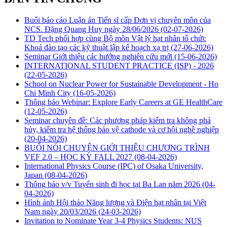
Buổi báo cáo Luận án Tiến sĩ cấp Đơn vị chuyên môn của
NCS. Đặng Quang Huy ngày 28/06/2026
(02-07-2026)
TD Tech phối hợp cùng Bộ môn Vật lý hạt nhân tổ chức
Khoá đào tạo các kỹ thuật lập kế hoạch xạ trị
(27-06-2026)
Seminar Giới thiệu các hướng nghiên cứu mới
(15-06-2026)
INTERNATIONAL STUDENT PRACTICE (ISP) - 2026
(22-05-2026)
School on Nuclear Power for Sustainable Development - Ho
Chi Minh City
(16-05-2026)
Thông báo Webinar: Explore Early Careers at GE HealthCare
(12-05-2026)
Seminar chuyên đề: Các phương pháp kiểm tra không phá
hủy, kiểm tra hệ thống bảo vệ cathode và cơ hội nghề nghiệp
(20-04-2026)
BUỔI NÓI CHUYỆN GIỚI THIỆU CHƯƠNG TRÌNH
VEF 2.0 – HỌC KỲ FALL 2027
(08-04-2026)
International Physics Course (IPC) of Osaka University,
Japan
(08-04-2026)
Thông báo v/v Tuyển sinh đi học tại Ba Lan năm 2026
(04-
04-2026)
Hình ảnh Hội thảo Năng lượng và Điện hạt nhân tại Việt
Nam ngày 20/03/2026
(24-03-2026)
Invitation to Nominate Year 3-4 Physics Students: NUS