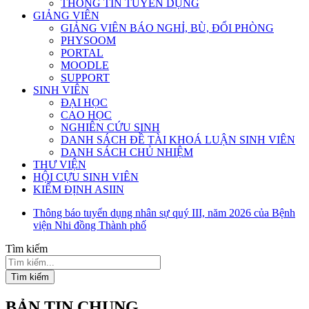
THÔNG TIN TUYỂN DỤNG
GIẢNG VIÊN
GIẢNG VIÊN BÁO NGHỈ, BÙ, ĐỔI PHÒNG
PHYSOOM
PORTAL
MOODLE
SUPPORT
SINH VIÊN
ĐẠI HỌC
CAO HỌC
NGHIÊN CỨU SINH
DANH SÁCH ĐỀ TÀI KHOÁ LUẬN SINH VIÊN
DANH SÁCH CHỦ NHIỆM
THƯ VIỆN
HỘI CỰU SINH VIÊN
KIỂM ĐỊNH ASIIN
Thông báo tuyển dụng nhân sự quý III, năm 2026 của Bệnh
viện Nhi đồng Thành phố
Tìm kiếm
Tìm kiếm
BẢN TIN CHUNG