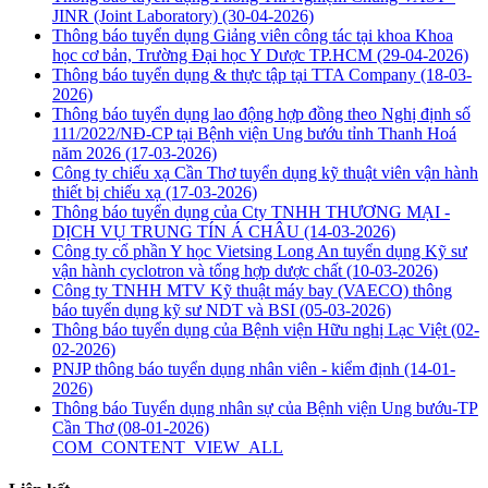
JINR (Joint Laboratory)
(30-04-2026)
Thông báo tuyển dụng Giảng viên công tác tại khoa Khoa
học cơ bản, Trường Đại học Y Dược TP.HCM
(29-04-2026)
Thông báo tuyển dụng & thực tập tại TTA Company
(18-03-
2026)
Thông báo tuyển dụng lao động hợp đồng theo Nghị định số
111/2022/NĐ-CP tại Bệnh viện Ung bướu tỉnh Thanh Hoá
năm 2026
(17-03-2026)
Công ty chiếu xạ Cần Thơ tuyển dụng kỹ thuật viên vận hành
thiết bị chiếu xạ
(17-03-2026)
Thông báo tuyển dụng của Cty TNHH THƯƠNG MẠI -
DỊCH VỤ TRUNG TÍN Á CHÂU
(14-03-2026)
Công ty cổ phần Y học Vietsing Long An tuyển dụng Kỹ sư
vận hành cyclotron và tổng hợp dược chất
(10-03-2026)
Công ty TNHH MTV Kỹ thuật máy bay (VAECO) thông
báo tuyển dụng kỹ sư NDT và BSI
(05-03-2026)
Thông báo tuyển dụng của Bệnh viện Hữu nghị Lạc Việt
(02-
02-2026)
PNJP thông báo tuyển dụng nhân viên - kiểm định
(14-01-
2026)
Thông báo Tuyển dụng nhân sự của Bệnh viện Ung bướu-TP
Cần Thơ
(08-01-2026)
COM_CONTENT_VIEW_ALL