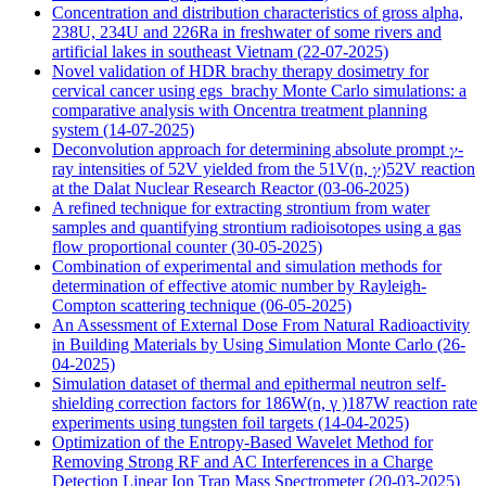
Concentration and distribution characteristics of gross alpha,
238U, 234U and 226Ra in freshwater of some rivers and
artificial lakes in southeast Vietnam
(22-07-2025)
Novel validation of HDR brachy therapy dosimetry for
cervical cancer using egs_brachy Monte Carlo simulations: a
comparative analysis with Oncentra treatment planning
system
(14-07-2025)
Deconvolution approach for determining absolute prompt 𝛾-
ray intensities of 52V yielded from the 51V(n, 𝛾)52V reaction
at the Dalat Nuclear Research Reactor
(03-06-2025)
A refined technique for extracting strontium from water
samples and quantifying strontium radioisotopes using a gas
flow proportional counter
(30-05-2025)
Combination of experimental and simulation methods for
determination of effective atomic number by Rayleigh-
Compton scattering technique
(06-05-2025)
An Assessment of External Dose From Natural Radioactivity
in Building Materials by Using Simulation Monte Carlo
(26-
04-2025)
Simulation dataset of thermal and epithermal neutron self-
shielding correction factors for 186W(n, γ )187W reaction rate
experiments using tungsten foil targets
(14-04-2025)
Optimization of the Entropy-Based Wavelet Method for
Removing Strong RF and AC Interferences in a Charge
Detection Linear Ion Trap Mass Spectrometer
(20-03-2025)