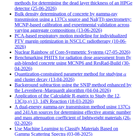
methods for determining the dead layer thickness of an HPGe
detector
(25-06-2026)
Bulk density determination of concrete by gamma-ray
transmission using a 137Cs source and NaI(Tl) spectrometry:
MCNP-based calibration and experimental validation across
varying aggregate compositions
(13-06-2026)
PCA-based respiratory motion modeling for individualized
PTV margin optimization in NSCLC radiotherapy
(10-06-
2026)
Nuclear Rainbow of Core-Symmetric Systems
(27-05-2026)
Benchmarking PHITS for radiation dose assessment from fly
ash-blended concrete using MCNP6 and ResRad-Build
(30-
04-2026)
Quantization-constrained parameter method for studying 𝛼
and cluster decay
(13-04-2026)
Background subtraction using the SNIP method enhanced by
the Levenberg–Marquardt algorithm
(04-04-2026)
Application of the Calculable R-matrix to Study the 12,
13C(p,γ) 13, 14N Reaction
(18-03-2026)
A dual-energy gamma-ray transmission method using 137Cs
and 241Am sources for determining effective atomic number
and mass attenuation coefficient of lightweight materials
(26-
02-2026)
Use Machine Learning to Classify Materials Based on
Gamma Scattering Spectra
(03-08-2025)