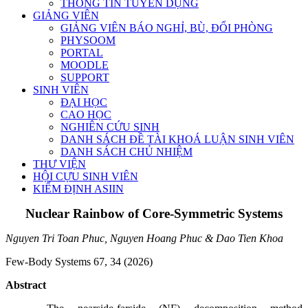
THÔNG TIN TUYỂN DỤNG
GIẢNG VIÊN
GIẢNG VIÊN BÁO NGHỈ, BÙ, ĐỔI PHÒNG
PHYSOOM
PORTAL
MOODLE
SUPPORT
SINH VIÊN
ĐẠI HỌC
CAO HỌC
NGHIÊN CỨU SINH
DANH SÁCH ĐỀ TÀI KHOÁ LUẬN SINH VIÊN
DANH SÁCH CHỦ NHIỆM
THƯ VIỆN
HỘI CỰU SINH VIÊN
KIỂM ĐỊNH ASIIN
Nuclear Rainbow of Core-Symmetric Systems
Nguyen Tri Toan Phuc, Nguyen Hoang Phuc & Dao Tien Khoa
Few-Body Systems 67, 34 (2026)
Abstract