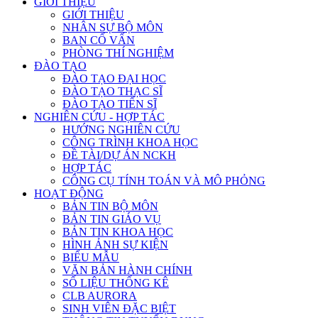
GIỚI THIỆU
GIỚI THIỆU
NHÂN SỰ BỘ MÔN
BAN CỐ VẤN
PHÒNG THÍ NGHIỆM
ĐÀO TẠO
ĐÀO TẠO ĐẠI HỌC
ĐÀO TẠO THẠC SĨ
ĐÀO TẠO TIẾN SĨ
NGHIÊN CỨU - HỢP TÁC
HƯỚNG NGHIÊN CỨU
CÔNG TRÌNH KHOA HỌC
ĐỀ TÀI/DỰ ÁN NCKH
HỢP TÁC
CÔNG CỤ TÍNH TOÁN VÀ MÔ PHỎNG
HOẠT ĐỘNG
BẢN TIN BỘ MÔN
BẢN TIN GIÁO VỤ
BẢN TIN KHOA HỌC
HÌNH ẢNH SỰ KIỆN
BIỂU MẪU
VĂN BẢN HÀNH CHÍNH
SỐ LIỆU THỐNG KÊ
CLB AURORA
SINH VIÊN ĐẶC BIỆT