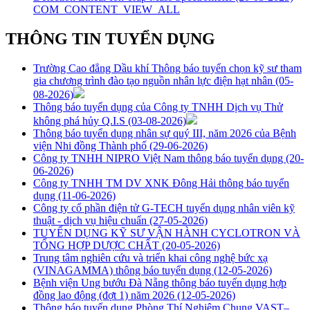
COM_CONTENT_VIEW_ALL
THÔNG TIN TUYỂN DỤNG
Trường Cao đẳng Dầu khí Thông báo tuyển chọn kỹ sư tham
gia chương trình đào tạo nguồn nhân lực điện hạt nhân
(05-
08-2026)
Thông báo tuyển dụng của Công ty TNHH Dịch vụ Thử
không phá hủy Q.I.S
(03-08-2026)
Thông báo tuyển dụng nhân sự quý III, năm 2026 của Bệnh
viện Nhi đồng Thành phố
(29-06-2026)
Công ty TNHH NIPRO Việt Nam thông báo tuyển dụng
(20-
06-2026)
Công ty TNHH TM DV XNK Đông Hải thông báo tuyển
dụng
(11-06-2026)
Công ty cổ phần điện tử G-TECH tuyển dụng nhân viên kỹ
thuật - dịch vụ hiệu chuẩn
(27-05-2026)
TUYỂN DỤNG KỸ SƯ VẬN HÀNH CYCLOTRON VÀ
TỔNG HỢP DƯỢC CHẤT
(20-05-2026)
Trung tâm nghiên cứu và triển khai công nghệ bức xạ
(VINAGAMMA) thông báo tuyển dụng
(12-05-2026)
Bệnh viện Ung bướu Đà Nẵng thông báo tuyển dụng hợp
đồng lao động (đợt 1) năm 2026
(12-05-2026)
Thông báo tuyển dụng Phòng Thí Nghiệm Chung VAST–