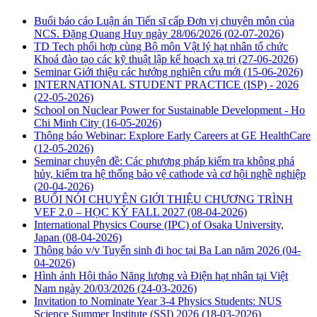
Buổi báo cáo Luận án Tiến sĩ cấp Đơn vị chuyên môn của
NCS. Đặng Quang Huy ngày 28/06/2026
(02-07-2026)
TD Tech phối hợp cùng Bộ môn Vật lý hạt nhân tổ chức
Khoá đào tạo các kỹ thuật lập kế hoạch xạ trị
(27-06-2026)
Seminar Giới thiệu các hướng nghiên cứu mới
(15-06-2026)
INTERNATIONAL STUDENT PRACTICE (ISP) - 2026
(22-05-2026)
School on Nuclear Power for Sustainable Development - Ho
Chi Minh City
(16-05-2026)
Thông báo Webinar: Explore Early Careers at GE HealthCare
(12-05-2026)
Seminar chuyên đề: Các phương pháp kiểm tra không phá
hủy, kiểm tra hệ thống bảo vệ cathode và cơ hội nghề nghiệp
(20-04-2026)
BUỔI NÓI CHUYỆN GIỚI THIỆU CHƯƠNG TRÌNH
VEF 2.0 – HỌC KỲ FALL 2027
(08-04-2026)
International Physics Course (IPC) of Osaka University,
Japan
(08-04-2026)
Thông báo v/v Tuyển sinh đi học tại Ba Lan năm 2026
(04-
04-2026)
Hình ảnh Hội thảo Năng lượng và Điện hạt nhân tại Việt
Nam ngày 20/03/2026
(24-03-2026)
Invitation to Nominate Year 3-4 Physics Students: NUS
Science Summer Institute (SSI) 2026
(18-03-2026)