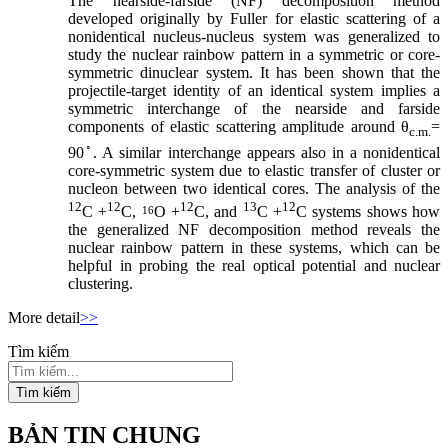
The nearside-farside (NF) decomposition method
developed originally by Fuller for elastic scattering of a
nonidentical nucleus-nucleus system was generalized to
study the nuclear rainbow pattern in a symmetric or core-
symmetric dinuclear system. It has been shown that the
projectile-target identity of an identical system implies a
symmetric interchange of the nearside and farside
components of elastic scattering amplitude around θ
=
c.m.
◦
90
. A similar interchange appears also in a nonidentical
core-symmetric system due to elastic transfer of cluster or
nucleon between two identical cores. The analysis of the
12
12
12
13
12
C +
C,
O +
C, and
C +
C systems shows how
16
the generalized NF decomposition method reveals the
nuclear rainbow pattern in these systems, which can be
helpful in probing the real optical potential and nuclear
clustering.
More detail
>>
Tìm kiếm
Tìm kiếm
BẢN TIN CHUNG