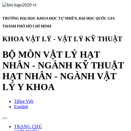
TRƯỜNG ĐẠI HỌC KHOA HỌC TỰ NHIÊN, ĐẠI HỌC QUỐC GIA
THÀNH PHỐ HỒ CHÍ MINH
KHOA VẬT LÝ - VẬT LÝ KỸ THUẬT
BỘ MÔN VẬT LÝ HẠT
NHÂN - NGÀNH KỸ THUẬT
HẠT NHÂN - NGÀNH VẬT
LÝ Y KHOA
Tiếng Việt
English
TRANG CHỦ