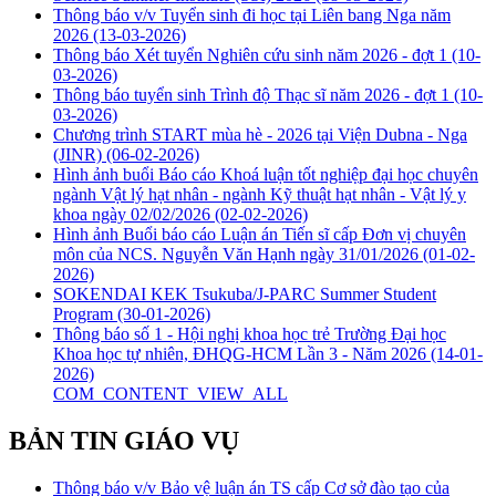
Thông báo v/v Tuyển sinh đi học tại Liên bang Nga năm
2026
(13-03-2026)
Thông báo Xét tuyển Nghiên cứu sinh năm 2026 - đợt 1
(10-
03-2026)
Thông báo tuyển sinh Trình độ Thạc sĩ năm 2026 - đợt 1
(10-
03-2026)
Chương trình START mùa hè - 2026 tại Viện Dubna - Nga
(JINR)
(06-02-2026)
Hình ảnh buổi Báo cáo Khoá luận tốt nghiệp đại học chuyên
ngành Vật lý hạt nhân - ngành Kỹ thuật hạt nhân - Vật lý y
khoa ngày 02/02/2026
(02-02-2026)
Hình ảnh Buổi báo cáo Luận án Tiến sĩ cấp Đơn vị chuyên
môn của NCS. Nguyễn Văn Hạnh ngày 31/01/2026
(01-02-
2026)
SOKENDAI KEK Tsukuba/J-PARC Summer Student
Program
(30-01-2026)
Thông báo số 1 - Hội nghị khoa học trẻ Trường Đại học
Khoa học tự nhiên, ĐHQG-HCM Lần 3 - Năm 2026
(14-01-
2026)
COM_CONTENT_VIEW_ALL
BẢN TIN GIÁO VỤ
Thông báo v/v Bảo vệ luận án TS cấp Cơ sở đào tạo của