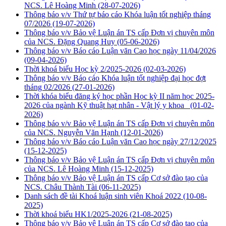
NCS. Lê Hoàng Minh
(28-07-2026)
Thông báo v/v Thứ tự báo cáo Khóa luận tốt nghiệp tháng
07/2026
(19-07-2026)
Thông báo v/v Bảo vệ Luận án TS cấp Đơn vị chuyên môn
của NCS. Đặng Quang Huy
(05-06-2026)
Thông báo v/v Báo cáo Luận văn Cao học ngày 11/04/2026
(09-04-2026)
Thời khoá biểu Học kỳ 2/2025-2026
(02-03-2026)
Thông báo v/v Báo cáo Khóa luận tốt nghiệp đại học đợt
tháng 02/2026
(27-01-2026)
Thời khóa biểu đăng ký học phần Học kỳ II năm học 2025-
2026 của ngành Kỹ thuật hạt nhân - Vật lý y khoa
(01-02-
2026)
Thông báo v/v Bảo vệ Luận án TS cấp Đơn vị chuyên môn
của NCS. Nguyễn Văn Hạnh
(12-01-2026)
Thông báo v/v Báo cáo Luận văn Cao học ngày 27/12/2025
(15-12-2025)
Thông báo v/v Bảo vệ Luận án TS cấp Đơn vị chuyên môn
của NCS. Lê Hoàng Minh
(15-12-2025)
Thông báo v/v Bảo vệ Luận án TS cấp Cơ sở đào tạo của
NCS. Châu Thành Tài
(06-11-2025)
Danh sách đề tài Khoá luận sinh viên Khoá 2022
(10-08-
2025)
Thời khoá biểu HK1/2025-2026
(21-08-2025)
Thông báo v/v Bảo vệ Luận án TS cấp Cơ sở đào tạo của