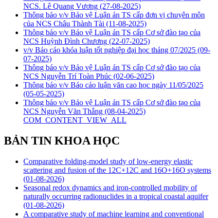
NCS. Lê Quang Vương
(27-08-2025)
Thông báo v/v Bảo vệ Luận án TS cấp đơn vị chuyên môn
của NCS Châu Thành Tài
(11-08-2025)
Thông báo v/v Bảo vệ Luận án TS cấp Cơ sở đào tạo của
NCS Huỳnh Đình Chương
(22-07-2025)
v/v Báo cáo khóa luận tốt nghiệp đại học tháng 07/2025
(09-
07-2025)
Thông báo v/v Bảo vệ Luận án TS cấp Cơ sở đào tạo của
NCS Nguyễn Trí Toàn Phúc
(02-06-2025)
Thông báo v/v Báo cáo luận văn cao học ngày 11/05/2025
(05-05-2025)
Thông báo v/v Bảo vệ Luận án TS cấp Cơ sở đào tạo của
NCS Nguyễn Văn Thắng
(08-04-2025)
COM_CONTENT_VIEW_ALL
BẢN TIN KHOA HỌC
Comparative folding-model study of low-energy elastic
scattering and fusion of the 12C+12C and 16O+16O systems
(01-08-2026)
Seasonal redox dynamics and iron‑controlled mobility of
naturally occurring radionuclides in a tropical coastal aquifer
(01-08-2026)
A comparative study of machine learning and conventional