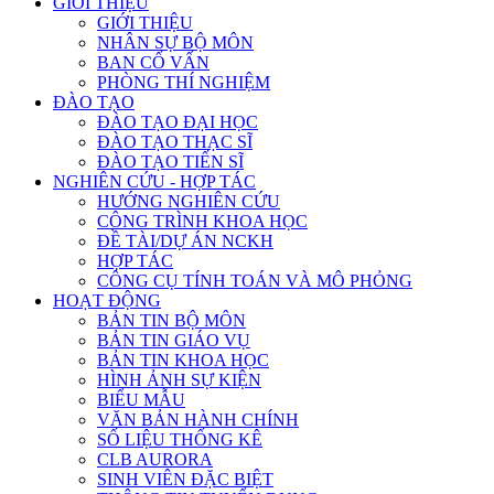
GIỚI THIỆU
GIỚI THIỆU
NHÂN SỰ BỘ MÔN
BAN CỐ VẤN
PHÒNG THÍ NGHIỆM
ĐÀO TẠO
ĐÀO TẠO ĐẠI HỌC
ĐÀO TẠO THẠC SĨ
ĐÀO TẠO TIẾN SĨ
NGHIÊN CỨU - HỢP TÁC
HƯỚNG NGHIÊN CỨU
CÔNG TRÌNH KHOA HỌC
ĐỀ TÀI/DỰ ÁN NCKH
HỢP TÁC
CÔNG CỤ TÍNH TOÁN VÀ MÔ PHỎNG
HOẠT ĐỘNG
BẢN TIN BỘ MÔN
BẢN TIN GIÁO VỤ
BẢN TIN KHOA HỌC
HÌNH ẢNH SỰ KIỆN
BIỂU MẪU
VĂN BẢN HÀNH CHÍNH
SỐ LIỆU THỐNG KÊ
CLB AURORA
SINH VIÊN ĐẶC BIỆT