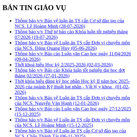
BẢN TIN GIÁO VỤ
Thông báo v/v Bảo vệ luận án TS cấp Cơ sở đào tạo của
NCS. Lê Hoàng Minh
(28-07-2026)
Thông báo v/v Thứ tự báo cáo Khóa luận tốt nghiệp tháng
07/2026
(19-07-2026)
Thông báo v/v Bảo vệ Luận án TS cấp Đơn vị chuyên môn
của NCS. Đặng Quang Huy
(05-06-2026)
Thông báo v/v Báo cáo Luận văn Cao học ngày 11/04/2026
(09-04-2026)
Thời khoá biểu Học kỳ 2/2025-2026
(02-03-2026)
Thông báo v/v Báo cáo Khóa luận tốt nghiệp đại học đợt
tháng 02/2026
(27-01-2026)
Thời khóa biểu đăng ký học phần Học kỳ II năm học 2025-
2026 của ngành Kỹ thuật hạt nhân - Vật lý y khoa
(01-02-
2026)
Thông báo v/v Bảo vệ Luận án TS cấp Đơn vị chuyên môn
của NCS. Nguyễn Văn Hạnh
(12-01-2026)
Thông báo v/v Báo cáo Luận văn Cao học ngày 27/12/2025
(15-12-2025)
Thông báo v/v Bảo vệ Luận án TS cấp Đơn vị chuyên môn
của NCS. Lê Hoàng Minh
(15-12-2025)
Thông báo v/v Bảo vệ Luận án TS cấp Cơ sở đào tạo của
NCS. Châu Thành Tài
(06-11-2025)