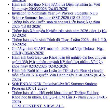
Hình ảnh Hội thảo Năng lượng và Điện hạt nhân tại Việt
Nam ngày 20/03/2026
(24-03-2026)
Invitation to Nominate Year 3-4 Physics Students: NUS
Science Summer Institute (SSI) 2026
(18-03-2026)
Thông báo v/v Tuyển sinh đi học tại Liên bang Nga năm
2026
(13-03-2026)
Thông báo Xét tuyển Nghiên cứu sinh năm 2026 - đợt 1
(10-
03-2026)
Thông báo tuyển sinh Trình độ Thạc sĩ năm 2026 - đợt 1
(10-
03-2026)
Chương trình START mùa hè - 2026 tại Viện Dubna - Nga
(JINR)
(06-02-2026)
Hình ảnh buổi Báo cáo Khoá luận tốt nghiệp đại học chuyên
ngành Vật lý hạt nhân - ngành Kỹ thuật hạt nhân - Vật lý y
khoa ngày 02/02/2026
(02-02-2026)
Hình ảnh Buổi báo cáo Luận án Tiến sĩ cấp Đơn vị chuyên
môn của NCS. Nguyễn Văn Hạnh ngày 31/01/2026
(01-02-
2026)
SOKENDAI KEK Tsukuba/J-PARC Summer Student
Program
(30-01-2026)
Thông báo số 1 - Hội nghị khoa học trẻ Trường Đại học
Khoa học tự nhiên, ĐHQG-HCM Lần 3 - Năm 2026
(14-01-
2026)
COM_CONTENT_VIEW_ALL