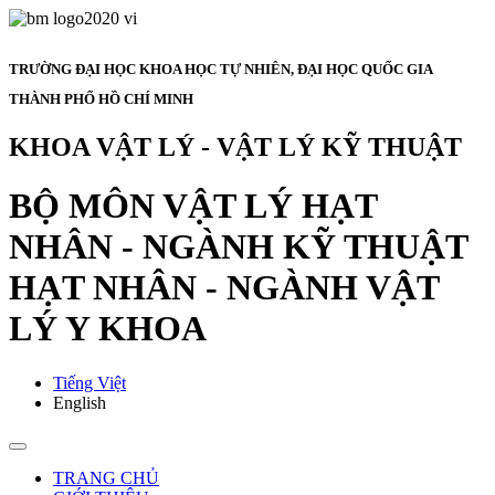
TRƯỜNG ĐẠI HỌC KHOA HỌC TỰ NHIÊN, ĐẠI HỌC QUỐC GIA
THÀNH PHỐ HỒ CHÍ MINH
KHOA VẬT LÝ - VẬT LÝ KỸ THUẬT
BỘ MÔN VẬT LÝ HẠT
NHÂN - NGÀNH KỸ THUẬT
HẠT NHÂN - NGÀNH VẬT
LÝ Y KHOA
Tiếng Việt
English
TRANG CHỦ