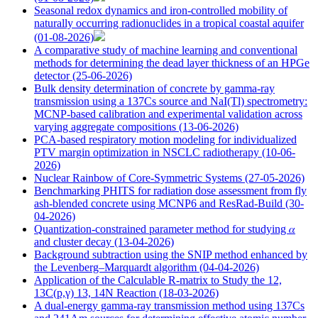
Seasonal redox dynamics and iron‑controlled mobility of
naturally occurring radionuclides in a tropical coastal aquifer
(01-08-2026)
A comparative study of machine learning and conventional
methods for determining the dead layer thickness of an HPGe
detector
(25-06-2026)
Bulk density determination of concrete by gamma-ray
transmission using a 137Cs source and NaI(Tl) spectrometry:
MCNP-based calibration and experimental validation across
varying aggregate compositions
(13-06-2026)
PCA-based respiratory motion modeling for individualized
PTV margin optimization in NSCLC radiotherapy
(10-06-
2026)
Nuclear Rainbow of Core-Symmetric Systems
(27-05-2026)
Benchmarking PHITS for radiation dose assessment from fly
ash-blended concrete using MCNP6 and ResRad-Build
(30-
04-2026)
Quantization-constrained parameter method for studying 𝛼
and cluster decay
(13-04-2026)
Background subtraction using the SNIP method enhanced by
the Levenberg–Marquardt algorithm
(04-04-2026)
Application of the Calculable R-matrix to Study the 12,
13C(p,γ) 13, 14N Reaction
(18-03-2026)
A dual-energy gamma-ray transmission method using 137Cs