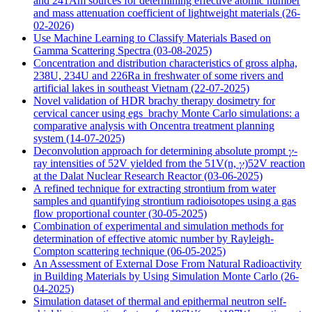
and 241Am sources for determining effective atomic number
and mass attenuation coefficient of lightweight materials
(26-
02-2026)
Use Machine Learning to Classify Materials Based on
Gamma Scattering Spectra
(03-08-2025)
Concentration and distribution characteristics of gross alpha,
238U, 234U and 226Ra in freshwater of some rivers and
artificial lakes in southeast Vietnam
(22-07-2025)
Novel validation of HDR brachy therapy dosimetry for
cervical cancer using egs_brachy Monte Carlo simulations: a
comparative analysis with Oncentra treatment planning
system
(14-07-2025)
Deconvolution approach for determining absolute prompt 𝛾-
ray intensities of 52V yielded from the 51V(n, 𝛾)52V reaction
at the Dalat Nuclear Research Reactor
(03-06-2025)
A refined technique for extracting strontium from water
samples and quantifying strontium radioisotopes using a gas
flow proportional counter
(30-05-2025)
Combination of experimental and simulation methods for
determination of effective atomic number by Rayleigh-
Compton scattering technique
(06-05-2025)
An Assessment of External Dose From Natural Radioactivity
in Building Materials by Using Simulation Monte Carlo
(26-
04-2025)
Simulation dataset of thermal and epithermal neutron self-