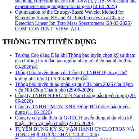
shielding correction factors for 186W(n, γ )187W reaction rate
experiments using tungsten foil targets
(14-04-2025)
Optimization of the Entropy-Based Wavelet Method for
Removing Strong RF and AC Interferences in a Charge
Detection Linear Ion Trap Mass Spectrometer
(20-03-2025)
COM_CONTENT_VIEW_ALL
THÔNG TIN TUYỂN DỤNG
Trường Cao đẳng Dầu khí Thông báo tuyển chọn kỹ sư tham
gia chương trình đào tạo nguồn nhân lực điện hạt nhân
(05-
08-2026)
Thông báo tuyển dụng của Công ty TNHH Dịch vụ Thử
không phá hủy Q.I.S
(03-08-2026)
Thông báo tuyển dụng nhân sự quý III, năm 2026 của Bệnh
viện Nhi đồng Thành phố
(29-06-2026)
Công ty TNHH NIPRO Việt Nam thông báo tuyển dụng
(20-
06-2026)
Công ty TNHH TM DV XNK Đông Hải thông báo tuyển
dụng
(11-06-2026)
Công ty cổ phần điện tử G-TECH tuyển dụng nhân viên kỹ
thuật - dịch vụ hiệu chuẩn
(27-05-2026)
TUYỂN DỤNG KỸ SƯ VẬN HÀNH CYCLOTRON VÀ
TỔNG HỢP DƯỢC CHẤT
(20-05-2026)