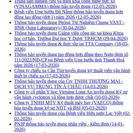
Trung tâm nghiên cứu và triển khai công nghệ bức xạ
(VINAGAMMA) thông báo tuyển dụng
(12-05-2026)
Bệnh viện Ung bướu Đà Nẵng thông báo tuyển dụng hợp
đồng lao động (đợt 1) năm 2026
(12-05-2026)
Thông báo tuyển dụng Phòng Thí Nghiệm Chung VAST–
JINR (Joint Laboratory)
(30-04-2026)
Thông báo tuyển dụng Giảng viên công tác tại khoa Khoa
học cơ bản, Trường Đại học Y Dược TP.HCM
(29-04-2026)
Thông báo tuyển dụng & thực tập tại TTA Company
(18-03-
2026)
Thông báo tuyển dụng lao động hợp đồng theo Nghị định số
111/2022/NĐ-CP tại Bệnh viện Ung bướu tỉnh Thanh Hoá
năm 2026
(17-03-2026)
Công ty chiếu xạ Cần Thơ tuyển dụng kỹ thuật viên vận hành
thiết bị chiếu xạ
(17-03-2026)
Thông báo tuyển dụng của Cty TNHH THƯƠNG MẠI -
DỊCH VỤ TRUNG TÍN Á CHÂU
(14-03-2026)
Công ty cổ phần Y học Vietsing Long An tuyển dụng Kỹ sư
vận hành cyclotron và tổng hợp dược chất
(10-03-2026)
Công ty TNHH MTV Kỹ thuật máy bay (VAECO) thông
báo tuyển dụng kỹ sư NDT và BSI
(05-03-2026)
Thông báo tuyển dụng của Bệnh viện Hữu nghị Lạc Việt
(02-
02-2026)
PNJP thông báo tuyển dụng nhân viên - kiểm định
(14-01-
2026)