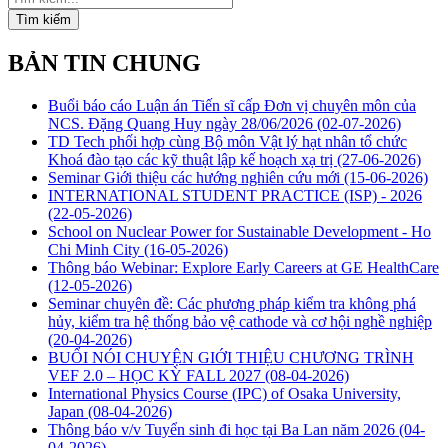
Tìm kiếm
BẢN TIN CHUNG
Buổi báo cáo Luận án Tiến sĩ cấp Đơn vị chuyên môn của
NCS. Đặng Quang Huy ngày 28/06/2026
(02-07-2026)
TD Tech phối hợp cùng Bộ môn Vật lý hạt nhân tổ chức
Khoá đào tạo các kỹ thuật lập kế hoạch xạ trị
(27-06-2026)
Seminar Giới thiệu các hướng nghiên cứu mới
(15-06-2026)
INTERNATIONAL STUDENT PRACTICE (ISP) - 2026
(22-05-2026)
School on Nuclear Power for Sustainable Development - Ho
Chi Minh City
(16-05-2026)
Thông báo Webinar: Explore Early Careers at GE HealthCare
(12-05-2026)
Seminar chuyên đề: Các phương pháp kiểm tra không phá
hủy, kiểm tra hệ thống bảo vệ cathode và cơ hội nghề nghiệp
(20-04-2026)
BUỔI NÓI CHUYỆN GIỚI THIỆU CHƯƠNG TRÌNH
VEF 2.0 – HỌC KỲ FALL 2027
(08-04-2026)
International Physics Course (IPC) of Osaka University,
Japan
(08-04-2026)
Thông báo v/v Tuyển sinh đi học tại Ba Lan năm 2026
(04-
04-2026)