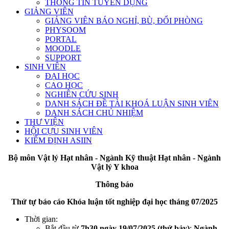
THÔNG TIN TUYỂN DỤNG
GIẢNG VIÊN
GIẢNG VIÊN BÁO NGHỈ, BÙ, ĐỔI PHÒNG
PHYSOOM
PORTAL
MOODLE
SUPPORT
SINH VIÊN
ĐẠI HỌC
CAO HỌC
NGHIÊN CỨU SINH
DANH SÁCH ĐỀ TÀI KHOÁ LUẬN SINH VIÊN
DANH SÁCH CHỦ NHIỆM
THƯ VIỆN
HỘI CỰU SINH VIÊN
KIỂM ĐỊNH ASIIN
Bộ môn Vật lý Hạt nhân - Ngành Kỹ thuật Hạt nhân - Ngành
Vật lý Y khoa
Thông báo
Thứ tự báo cáo Khóa luận tốt nghiệp đại học tháng 07/2025
Thời gian:
Bắt đầu từ
7h30 ngày 19/07/2025 (thứ bảy)
:
Ngành