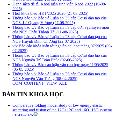
Danh sách đề tài Khoá luận sinh viên Khoá 2022
(10-08-
2025)
Thời khoá biểu HK1/2025-2026
(21-08-2025)
Thông báo v/v Bảo vệ Luận án TS cấp Cơ sở đào tạo của
NCS. Lê Quang Vương
(27-08-2025)
Thông báo v/v Bảo vệ Luận án TS cấp đơn vị chuyên môn
của NCS Châu Thành Tài
(11-08-2025)
Thông báo v/v Bảo vệ Luận án TS cấp Cơ sở đào tạo của
NCS Huỳnh Đình Chương
(22-07-2025)
v/v Báo cáo khóa luận tốt nghiệp đại học tháng 07/2025
(09-
07-2025)
Thông báo v/v Bảo vệ Luận án TS cấp Cơ sở đào tạo của
NCS Nguyễn Trí Toàn Phúc
(02-06-2025)
Thông báo v/v Báo cáo luận văn cao học ngày 11/05/2025
(05-05-2025)
Thông báo v/v Bảo vệ Luận án TS cấp Cơ sở đào tạo của
NCS Nguyễn Văn Thắng
(08-04-2025)
COM_CONTENT_VIEW_ALL
BẢN TIN KHOA HỌC
Comparative folding-model study of low-energy elastic
scattering and fusion of the 12C+12C and 16O+16O systems
(01-08-2026)