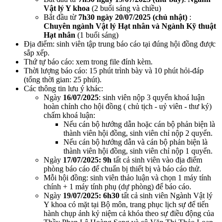
Vật lý Y khoa
(2 buổi sáng và chiều)
Bắt đầu từ
7h30 ngày 20/07/2025 (chủ nhật)
:
Chuyên ngành Vật lý Hạt nhân và Ngành Kỹ thuật
Hạt nhân
(1 buổi sáng)
Địa điểm: sinh viên tập trung báo cáo tại đúng hội đồng được
sắp xếp.
Thứ tự báo cáo: xem trong file đính kèm.
Thời lượng báo cáo: 15 phút trình bày và 10 phút hỏi-đáp
(tổng thời gian: 25 phút).
Các thông tin lưu ý khác:
Ngày
16/07/2025
: sinh viên nộp 3 quyển khoá luận
hoàn chỉnh cho hội đồng ( chủ tịch - uỷ viên - thư ký)
chấm khoá luận:
Nếu cán bộ hướng dẫn hoặc cán bộ phản biện là
thành viên hội đồng, sinh viên chỉ nộp 2 quyển.
Nếu cán bộ hướng dẫn và cán bộ phản biện là
thành viên hội đồng, sinh viên chỉ nộp 1 quyển.
Ngày
17/07/2025: 9h
tất cả sinh viên vào địa điểm
phòng báo cáo để chuẩn bị thiết bị và báo cáo thử.
Mỗi hội đồng: sinh viên thảo luận và chọn 1 máy tính
chính + 1 máy tính phụ (dự phòng) để báo cáo.
Ngày
19/07/2025: 6h30
tất cả sinh viên Ngành Vật lý
Y khoa có mặt tại Bộ môn, trang phục lịch sự để tiến
hành chụp ảnh kỷ niệm cả khóa theo sự điều động của