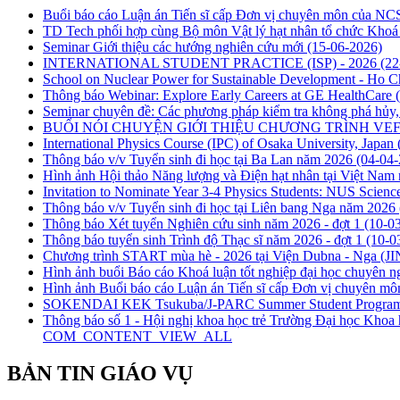
Buổi báo cáo Luận án Tiến sĩ cấp Đơn vị chuyên môn của N
TD Tech phối hợp cùng Bộ môn Vật lý hạt nhân tổ chức Khoá đà
Seminar Giới thiệu các hướng nghiên cứu mới
(15-06-2026)
INTERNATIONAL STUDENT PRACTICE (ISP) - 2026
(22
School on Nuclear Power for Sustainable Development - Ho 
Thông báo Webinar: Explore Early Careers at GE HealthCare
Seminar chuyên đề: Các phương pháp kiểm tra không phá hủy, 
BUỔI NÓI CHUYỆN GIỚI THIỆU CHƯƠNG TRÌNH VEF 
International Physics Course (IPC) of Osaka University, Japan
Thông báo v/v Tuyển sinh đi học tại Ba Lan năm 2026
(04-04-
Hình ảnh Hội thảo Năng lượng và Điện hạt nhân tại Việt Nam
Invitation to Nominate Year 3-4 Physics Students: NUS Scienc
Thông báo v/v Tuyển sinh đi học tại Liên bang Nga năm 2026
Thông báo Xét tuyển Nghiên cứu sinh năm 2026 - đợt 1
(10-0
Thông báo tuyển sinh Trình độ Thạc sĩ năm 2026 - đợt 1
(10-0
Chương trình START mùa hè - 2026 tại Viện Dubna - Nga (J
Hình ảnh buổi Báo cáo Khoá luận tốt nghiệp đại học chuyên ng
Hình ảnh Buổi báo cáo Luận án Tiến sĩ cấp Đơn vị chuyên 
SOKENDAI KEK Tsukuba/J-PARC Summer Student Progra
Thông báo số 1 - Hội nghị khoa học trẻ Trường Đại học Kh
COM_CONTENT_VIEW_ALL
BẢN TIN GIÁO VỤ