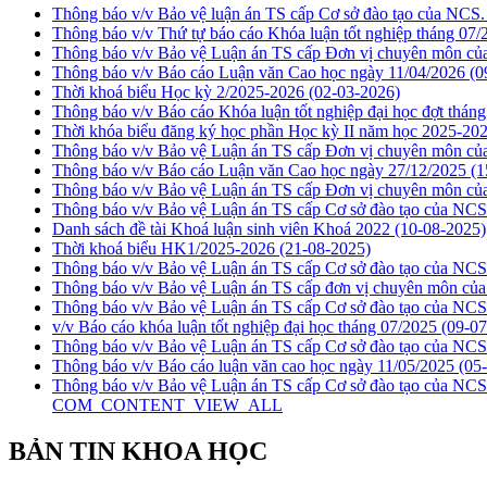
Thông báo v/v Bảo vệ luận án TS cấp Cơ sở đào tạo của NC
Thông báo v/v Thứ tự báo cáo Khóa luận tốt nghiệp tháng 07
Thông báo v/v Bảo vệ Luận án TS cấp Đơn vị chuyên môn 
Thông báo v/v Báo cáo Luận văn Cao học ngày 11/04/2026
(0
Thời khoá biểu Học kỳ 2/2025-2026
(02-03-2026)
Thông báo v/v Báo cáo Khóa luận tốt nghiệp đại học đợt thán
Thời khóa biểu đăng ký học phần Học kỳ II năm học 2025-202
Thông báo v/v Bảo vệ Luận án TS cấp Đơn vị chuyên môn 
Thông báo v/v Báo cáo Luận văn Cao học ngày 27/12/2025
(1
Thông báo v/v Bảo vệ Luận án TS cấp Đơn vị chuyên môn 
Thông báo v/v Bảo vệ Luận án TS cấp Cơ sở đào tạo của NC
Danh sách đề tài Khoá luận sinh viên Khoá 2022
(10-08-2025)
Thời khoá biểu HK1/2025-2026
(21-08-2025)
Thông báo v/v Bảo vệ Luận án TS cấp Cơ sở đào tạo của N
Thông báo v/v Bảo vệ Luận án TS cấp đơn vị chuyên môn c
Thông báo v/v Bảo vệ Luận án TS cấp Cơ sở đào tạo của N
v/v Báo cáo khóa luận tốt nghiệp đại học tháng 07/2025
(09-07
Thông báo v/v Bảo vệ Luận án TS cấp Cơ sở đào tạo của NC
Thông báo v/v Báo cáo luận văn cao học ngày 11/05/2025
(05
Thông báo v/v Bảo vệ Luận án TS cấp Cơ sở đào tạo của N
COM_CONTENT_VIEW_ALL
BẢN TIN KHOA HỌC