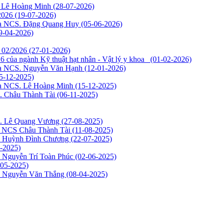
S. Lê Hoàng Minh
(28-07-2026)
/2026
(19-07-2026)
của NCS. Đặng Quang Huy
(05-06-2026)
9-04-2026)
g 02/2026
(27-01-2026)
6 của ngành Kỹ thuật hạt nhân - Vật lý y khoa
(01-02-2026)
của NCS. Nguyễn Văn Hạnh
(12-01-2026)
5-12-2025)
của NCS. Lê Hoàng Minh
(15-12-2025)
S. Châu Thành Tài
(06-11-2025)
CS. Lê Quang Vương
(27-08-2025)
ủa NCS Châu Thành Tài
(11-08-2025)
CS Huỳnh Đình Chương
(22-07-2025)
-2025)
S Nguyễn Trí Toàn Phúc
(02-06-2025)
-05-2025)
CS Nguyễn Văn Thắng
(08-04-2025)