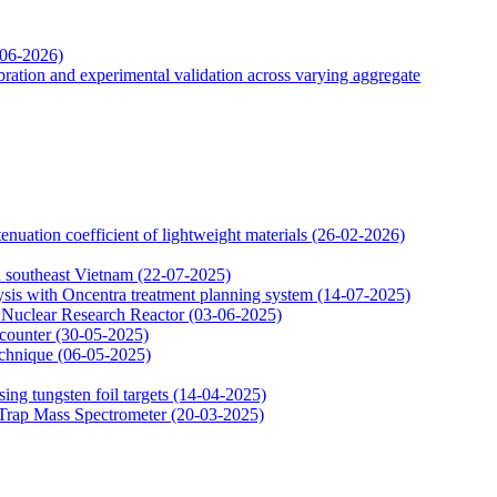
-06-2026)
ation and experimental validation across varying aggregate
uation coefficient of lightweight materials
(26-02-2026)
in southeast Vietnam
(22-07-2025)
ysis with Oncentra treatment planning system
(14-07-2025)
at Nuclear Research Reactor
(03-06-2025)
 counter
(30-05-2025)
echnique
(06-05-2025)
ing tungsten foil targets
(14-04-2025)
 Trap Mass Spectrometer
(20-03-2025)