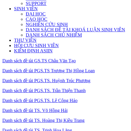
SUPPORT
SINH VIÊN
ĐẠI HỌC
CAO HỌC
NGHIÊN CỨU SINH
DANH SÁCH ĐỀ TÀI KHOÁ LUẬN SINH VIÊN
DANH SÁCH CHỦ NHIỆM
THƯ VIỆN
HỘI CỰU SINH VIÊN
KIỂM ĐỊNH ASIIN
Danh sách đề tài GS.TS Châu Văn Tạo
Danh sách đề tài PGS.TS Trương Thị Hồng Loan
Danh sách đề tài PGS.TS. Huỳnh Trúc Phương
Danh sách đề tài PGS.TS. Trần Thiện Thanh
Danh sách đề tài PGS.TS. Lê Công Hảo
Danh sách đề tài TS. Võ Hồng Hải
Danh sách đề tài TS. Hoàng Thị Kiều Trang
Danh sách đề tài TS. Trịnh Hoa Lăng