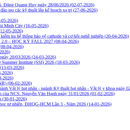
CS. Đặng Quang Huy ngày 28/06/2026
(02-07-2026)
o tạo các kỹ thuật lập kế hoạch xạ trị
(27-06-2026)
-05-2026)
Chi Minh City
(16-05-2026)
(12-05-2026)
kiểm tra hệ thống bảo vệ cathode và cơ hội nghề nghiệp
(20-04-2026)
2.0 – HỌC KỲ FALL 2027
(08-04-2026)
(08-04-2026)
2026)
 ngày 20/03/2026
(24-03-2026)
e Summer Institute (SSI) 2026
(18-03-2026)
(13-03-2026)
3-2026)
3-2026)
INR)
(06-02-2026)
ành Vật lý hạt nhân - ngành Kỹ thuật hạt nhân - Vật lý y khoa ngày 
môn của NCS. Nguyễn Văn Hạnh ngày 31/01/2026
(01-02-2026)
m
(30-01-2026)
oa học tự nhiên, ĐHQG-HCM Lần 3 - Năm 2026
(14-01-2026)