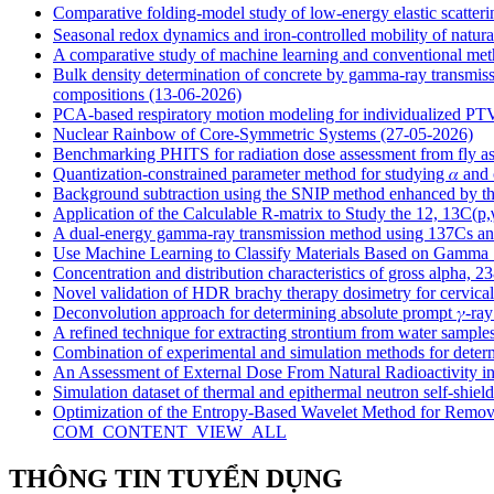
Comparative folding-model study of low-energy elastic scatt
Seasonal redox dynamics and iron‑controlled mobility of natural
A comparative study of machine learning and conventional met
Bulk density determination of concrete by gamma-ray transmis
compositions
(13-06-2026)
PCA-based respiratory motion modeling for individualized P
Nuclear Rainbow of Core-Symmetric Systems
(27-05-2026)
Benchmarking PHITS for radiation dose assessment from fly
Quantization-constrained parameter method for studying 𝛼 and
Background subtraction using the SNIP method enhanced by 
Application of the Calculable R-matrix to Study the 12, 13C(p
A dual-energy gamma-ray transmission method using 137Cs and 
Use Machine Learning to Classify Materials Based on Gamma 
Concentration and distribution characteristics of gross alpha, 
Novel validation of HDR brachy therapy dosimetry for cervical
Deconvolution approach for determining absolute prompt 𝛾-ray 
A refined technique for extracting strontium from water sample
Combination of experimental and simulation methods for deter
An Assessment of External Dose From Natural Radioactivity i
Simulation dataset of thermal and epithermal neutron self-shiel
Optimization of the Entropy-Based Wavelet Method for Removi
COM_CONTENT_VIEW_ALL
THÔNG TIN TUYỂN DỤNG