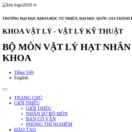
TRƯỜNG ĐẠI HỌC KHOA HỌC TỰ NHIÊN, ĐẠI HỌC QUỐC GIA THÀNH 
KHOA VẬT LÝ - VẬT LÝ KỸ THUẬT
BỘ MÔN VẬT LÝ HẠT NHÂN 
KHOA
Tiếng Việt
English
TRANG CHỦ
GIỚI THIỆU
GIỚI THIỆU
NHÂN SỰ BỘ MÔN
BAN CỐ VẤN
PHÒNG THÍ NGHIỆM
ĐÀO TẠO