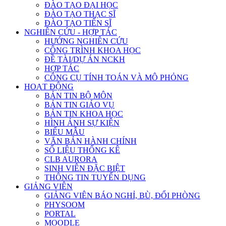
ĐÀO TẠO ĐẠI HỌC
ĐÀO TẠO THẠC SĨ
ĐÀO TẠO TIẾN SĨ
NGHIÊN CỨU - HỢP TÁC
HƯỚNG NGHIÊN CỨU
CÔNG TRÌNH KHOA HỌC
ĐỀ TÀI/DỰ ÁN NCKH
HỢP TÁC
CÔNG CỤ TÍNH TOÁN VÀ MÔ PHỎNG
HOẠT ĐỘNG
BẢN TIN BỘ MÔN
BẢN TIN GIÁO VỤ
BẢN TIN KHOA HỌC
HÌNH ẢNH SỰ KIỆN
BIỂU MẪU
VĂN BẢN HÀNH CHÍNH
SỐ LIỆU THỐNG KÊ
CLB AURORA
SINH VIÊN ĐẶC BIỆT
THÔNG TIN TUYỂN DỤNG
GIẢNG VIÊN
GIẢNG VIÊN BÁO NGHỈ, BÙ, ĐỔI PHÒNG
PHYSOOM
PORTAL
MOODLE