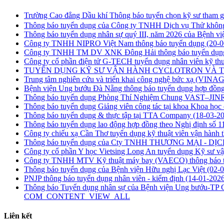
Trường Cao đẳng Dầu khí Thông báo tuyển chọn kỹ sư tham gi
Thông báo tuyển dụng của Công ty TNHH Dịch vụ Thử khôn
Thông báo tuyển dụng nhân sự quý III, năm 2026 của Bệnh v
Công ty TNHH NIPRO Việt Nam thông báo tuyển dụng
(20-0
Công ty TNHH TM DV XNK Đông Hải thông báo tuyển dụ
Công ty cổ phần điện tử G-TECH tuyển dụng nhân viên kỹ thu
TUYỂN DỤNG KỸ SƯ VẬN HÀNH CYCLOTRON VÀ 
Trung tâm nghiên cứu và triển khai công nghệ bức xạ (VI
Bệnh viện Ung bướu Đà Nẵng thông báo tuyển dụng hợp đồng
Thông báo tuyển dụng Phòng Thí Nghiệm Chung VAST–JINR 
Thông báo tuyển dụng Giảng viên công tác tại khoa Khoa h
Thông báo tuyển dụng & thực tập tại TTA Company
(18-03-2
Thông báo tuyển dụng lao động hợp đồng theo Nghị định số
Công ty chiếu xạ Cần Thơ tuyển dụng kỹ thuật viên vận hành t
Thông báo tuyển dụng của Cty TNHH THƯƠNG MẠI - 
Công ty cổ phần Y học Vietsing Long An tuyển dụng Kỹ sư vậ
Công ty TNHH MTV Kỹ thuật máy bay (VAECO) thông báo 
Thông báo tuyển dụng của Bệnh viện Hữu nghị Lạc Việt
(02-
PNJP thông báo tuyển dụng nhân viên - kiểm định
(14-01-2026
Thông báo Tuyển dụng nhân sự của Bệnh viện Ung bướu-TP
COM_CONTENT_VIEW_ALL
Liên kết