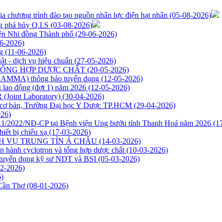
a chương trình đào tạo nguồn nhân lực điện hạt nhân
(05-08-2026)
g phá hủy Q.I.S
(03-08-2026)
iện Nhi đồng Thành phố
(29-06-2026)
6-2026)
ng
(11-06-2026)
ật - dịch vụ hiệu chuẩn
(27-05-2026)
TỔNG HỢP DƯỢC CHẤT
(20-05-2026)
NAGAMMA) thông báo tuyển dụng
(12-05-2026)
 lao động (đợt 1) năm 2026
(12-05-2026)
(Joint Laboratory)
(30-04-2026)
ọc cơ bản, Trường Đại học Y Dược TP.HCM
(29-04-2026)
026)
 111/2022/NĐ-CP tại Bệnh viện Ung bướu tỉnh Thanh Hoá năm 2026
(1
hiết bị chiếu xạ
(17-03-2026)
DỊCH VỤ TRUNG TÍN Á CHÂU
(14-03-2026)
n hành cyclotron và tổng hợp dược chất
(10-03-2026)
tuyển dụng kỹ sư NDT và BSI
(05-03-2026)
02-2026)
)
 Cần Thơ
(08-01-2026)