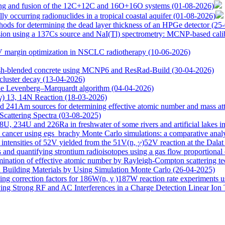
ering and fusion of the 12C+12C and 16O+16O systems
(01-08-2026)
ly occurring radionuclides in a tropical coastal aquifer
(01-08-2026)
hods for determining the dead layer thickness of an HPGe detector
(25
sion using a 137Cs source and NaI(Tl) spectrometry: MCNP-based calibr
TV margin optimization in NSCLC radiotherapy
(10-06-2026)
 ash-blended concrete using MCNP6 and ResRad-Build
(30-04-2026)
 cluster decay
(13-04-2026)
the Levenberg–Marquardt algorithm
(04-04-2026)
,γ) 13, 14N Reaction
(18-03-2026)
241Am sources for determining effective atomic number and mass atten
Scattering Spectra
(03-08-2025)
238U, 234U and 226Ra in freshwater of some rivers and artificial lakes 
 cancer using egs_brachy Monte Carlo simulations: a comparative anal
intensities of 52V yielded from the 51V(n, 𝛾)52V reaction at the Dal
s and quantifying strontium radioisotopes using a gas flow proportional
mination of effective atomic number by Rayleigh-Compton scattering t
n Building Materials by Using Simulation Monte Carlo
(26-04-2025)
ding correction factors for 186W(n, γ )187W reaction rate experiments us
ng Strong RF and AC Interferences in a Charge Detection Linear Ion