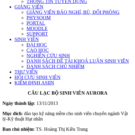
THÔNG TIN TUYỂN DỤNG
GIẢNG VIÊN
GIẢNG VIÊN BÁO NGHỈ, BÙ, ĐỔI PHÒNG
PHYSOOM
PORTAL
MOODLE
SUPPORT
SINH VIÊN
ĐẠI HỌC
CAO HỌC
NGHIÊN CỨU SINH
DANH SÁCH ĐỀ TÀI KHOÁ LUẬN SINH VIÊN
DANH SÁCH CHỦ NHIỆM
THƯ VIỆN
HỘI CỰU SINH VIÊN
KIỂM ĐỊNH ASIIN
CÂU LẠC BỘ SINH VIÊN AURORA
Ngày thành lập
: 13/11/2013
Mục đích
: đào tạo kỹ năng mềm cho sinh viên chuyên ngành Vật
lý-Kỹ thuật Hạt nhân
Ban chủ nhiệm
: TS. Hoàng Thị Kiều Trang