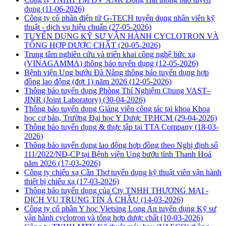
dụng
(11-06-2026)
Công ty cổ phần điện tử G-TECH tuyển dụng nhân viên kỹ
thuật - dịch vụ hiệu chuẩn
(27-05-2026)
TUYỂN DỤNG KỸ SƯ VẬN HÀNH CYCLOTRON VÀ
TỔNG HỢP DƯỢC CHẤT
(20-05-2026)
Trung tâm nghiên cứu và triển khai công nghệ bức xạ
(VINAGAMMA) thông báo tuyển dụng
(12-05-2026)
Bệnh viện Ung bướu Đà Nẵng thông báo tuyển dụng hợp
đồng lao động (đợt 1) năm 2026
(12-05-2026)
Thông báo tuyển dụng Phòng Thí Nghiệm Chung VAST–
JINR (Joint Laboratory)
(30-04-2026)
Thông báo tuyển dụng Giảng viên công tác tại khoa Khoa
học cơ bản, Trường Đại học Y Dược TP.HCM
(29-04-2026)
Thông báo tuyển dụng & thực tập tại TTA Company
(18-03-
2026)
Thông báo tuyển dụng lao động hợp đồng theo Nghị định số
111/2022/NĐ-CP tại Bệnh viện Ung bướu tỉnh Thanh Hoá
năm 2026
(17-03-2026)
Công ty chiếu xạ Cần Thơ tuyển dụng kỹ thuật viên vận hành
thiết bị chiếu xạ
(17-03-2026)
Thông báo tuyển dụng của Cty TNHH THƯƠNG MẠI -
DỊCH VỤ TRUNG TÍN Á CHÂU
(14-03-2026)
Công ty cổ phần Y học Vietsing Long An tuyển dụng Kỹ sư
vận hành cyclotron và tổng hợp dược chất
(10-03-2026)