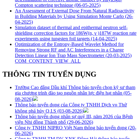
Compton scattering technique
(06-05-2025)
An Assessment of External Dose From Natural Radioactivity
in Building Materials by Using Simulation Monte Carlo
(26-
04-2025)
Simulation dataset of thermal and epithermal neutron self-
shielding correction factors for 186W(n, γ )187W reaction rate
experiments using tungsten foil targets
(14-04-2025)
Optimization of the Entropy-Based Wavelet Method for
Removing Strong RF and AC Interferences in a Charge
Detection Linear Ion Trap Mass Spectrometer
(20-03-2025)
COM_CONTENT_VIEW_ALL
THÔNG TIN TUYỂN DỤNG
Trường Cao đẳng Dầu khí Thông báo tuyển chọn kỹ sư tham
gia chương trình đào tạo nguồn nhân lực điện hạt nhân
(05-
08-2026)
Thông báo tuyển dụng của Công ty TNHH Dịch vụ Thử
không phá hủy Q.I.S
(03-08-2026)
Thông báo tuyển dụng nhân sự quý III, năm 2026 của Bệnh
viện Nhi đồng Thành phố
(29-06-2026)
Công ty TNHH NIPRO Việt Nam thông báo tuyển dụng
(20-
06-2026)
Công ty TNHH TM DV XNK Đông Hải thông báo tuyển