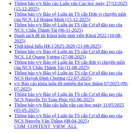
Thông báo v/v Báo cáo Luận văn Cao học ngày 27/12/2025
(15-12-2025)
Thông báo v/v Bảo vệ Luận án TS cấp Đơn vị chuyên môn
của NCS. Lê Hoàng Minh
(15-12-2025)
Thông báo v/v Bảo vệ Luận án TS cấp Cơ sở đào tạo của
NCS. Châu Thành Tài
(06-11-2025)
Danh sách đề tài Khoá luận sinh viên Khoá 2022
(10-08-
2025)
Thời khoá biểu HK1/2025-2026
(21-08-2025)
Thông báo v/v Bảo vệ Luận án TS cấp Cơ sở đào tạo của
NCS. Lê Quang Vương
(27-08-2025)
Thông báo v/v Bảo vệ Luận án TS cấp đơn vị chuyên môn
của NCS Châu Thành Tài
(11-08-2025)
Thông báo v/v Bảo vệ Luận án TS cấp Cơ sở đào tạo của
NCS Huỳnh Đình Chương
(22-07-2025)
v/v Báo cáo khóa luận tốt nghiệp đại học tháng 07/2025
(09-
07-2025)
Thông báo v/v Bảo vệ Luận án TS cấp Cơ sở đào tạo của
NCS Nguyễn Trí Toàn Phúc
(02-06-2025)
Thông báo v/v Báo cáo luận văn cao học ngày 11/05/2025
(05-05-2025)
Thông báo v/v Bảo vệ Luận án TS cấp Cơ sở đào tạo của
NCS Nguyễn Văn Thắng
(08-04-2025)
COM_CONTENT_VIEW_ALL