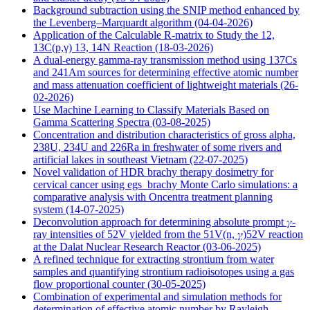
Background subtraction using the SNIP method enhanced by
the Levenberg–Marquardt algorithm
(04-04-2026)
Application of the Calculable R-matrix to Study the 12,
13C(p,γ) 13, 14N Reaction
(18-03-2026)
A dual-energy gamma-ray transmission method using 137Cs
and 241Am sources for determining effective atomic number
and mass attenuation coefficient of lightweight materials
(26-
02-2026)
Use Machine Learning to Classify Materials Based on
Gamma Scattering Spectra
(03-08-2025)
Concentration and distribution characteristics of gross alpha,
238U, 234U and 226Ra in freshwater of some rivers and
artificial lakes in southeast Vietnam
(22-07-2025)
Novel validation of HDR brachy therapy dosimetry for
cervical cancer using egs_brachy Monte Carlo simulations: a
comparative analysis with Oncentra treatment planning
system
(14-07-2025)
Deconvolution approach for determining absolute prompt 𝛾-
ray intensities of 52V yielded from the 51V(n, 𝛾)52V reaction
at the Dalat Nuclear Research Reactor
(03-06-2025)
A refined technique for extracting strontium from water
samples and quantifying strontium radioisotopes using a gas
flow proportional counter
(30-05-2025)
Combination of experimental and simulation methods for
determination of effective atomic number by Rayleigh-