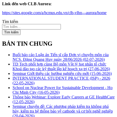
Link đến web CLB Aurora
:
https://sites.google.com/a/
hcmus.edu.vn/clb-vlhn---
aurora/home
Tìm kiếm
Tìm kiếm
BẢN TIN CHUNG
Buổi báo cáo Luận án Tiến sĩ cấp Đơn vị chuyên môn của
NCS. Đặng Quang Huy ngày 28/06/2026
(02-07-2026)
TD Tech phối hợp cùng Bộ môn Vật lý hạt nhân tổ chức
Khoá đào tạo các kỹ thuật lập kế hoạch xạ trị
(27-06-2026)
Seminar Giới thiệu các hướng nghiên cứu mới
(15-06-2026)
INTERNATIONAL STUDENT PRACTICE (ISP) - 2026
(22-05-2026)
School on Nuclear Power for Sustainable Development - Ho
Chi Minh City
(16-05-2026)
Thông báo Webinar: Explore Early Careers at GE HealthCare
(12-05-2026)
Seminar chuyên đề: Các phương pháp kiểm tra không phá
hủy, kiểm tra hệ thống bảo vệ cathode và cơ hội nghề nghiệp
(20-04-2026)