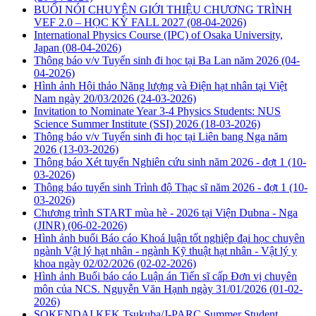
BUỔI NÓI CHUYỆN GIỚI THIỆU CHƯƠNG TRÌNH
VEF 2.0 – HỌC KỲ FALL 2027
(08-04-2026)
International Physics Course (IPC) of Osaka University,
Japan
(08-04-2026)
Thông báo v/v Tuyển sinh đi học tại Ba Lan năm 2026
(04-
04-2026)
Hình ảnh Hội thảo Năng lượng và Điện hạt nhân tại Việt
Nam ngày 20/03/2026
(24-03-2026)
Invitation to Nominate Year 3-4 Physics Students: NUS
Science Summer Institute (SSI) 2026
(18-03-2026)
Thông báo v/v Tuyển sinh đi học tại Liên bang Nga năm
2026
(13-03-2026)
Thông báo Xét tuyển Nghiên cứu sinh năm 2026 - đợt 1
(10-
03-2026)
Thông báo tuyển sinh Trình độ Thạc sĩ năm 2026 - đợt 1
(10-
03-2026)
Chương trình START mùa hè - 2026 tại Viện Dubna - Nga
(JINR)
(06-02-2026)
Hình ảnh buổi Báo cáo Khoá luận tốt nghiệp đại học chuyên
ngành Vật lý hạt nhân - ngành Kỹ thuật hạt nhân - Vật lý y
khoa ngày 02/02/2026
(02-02-2026)
Hình ảnh Buổi báo cáo Luận án Tiến sĩ cấp Đơn vị chuyên
môn của NCS. Nguyễn Văn Hạnh ngày 31/01/2026
(01-02-
2026)
SOKENDAI KEK Tsukuba/J-PARC Summer Student