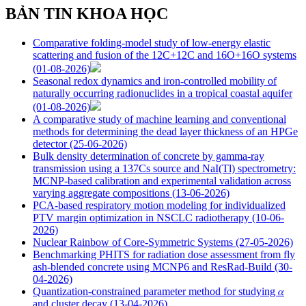
BẢN TIN KHOA HỌC
Comparative folding-model study of low-energy elastic
scattering and fusion of the 12C+12C and 16O+16O systems
(01-08-2026)
Seasonal redox dynamics and iron‑controlled mobility of
naturally occurring radionuclides in a tropical coastal aquifer
(01-08-2026)
A comparative study of machine learning and conventional
methods for determining the dead layer thickness of an HPGe
detector
(25-06-2026)
Bulk density determination of concrete by gamma-ray
transmission using a 137Cs source and NaI(Tl) spectrometry:
MCNP-based calibration and experimental validation across
varying aggregate compositions
(13-06-2026)
PCA-based respiratory motion modeling for individualized
PTV margin optimization in NSCLC radiotherapy
(10-06-
2026)
Nuclear Rainbow of Core-Symmetric Systems
(27-05-2026)
Benchmarking PHITS for radiation dose assessment from fly
ash-blended concrete using MCNP6 and ResRad-Build
(30-
04-2026)
Quantization-constrained parameter method for studying 𝛼
and cluster decay
(13-04-2026)