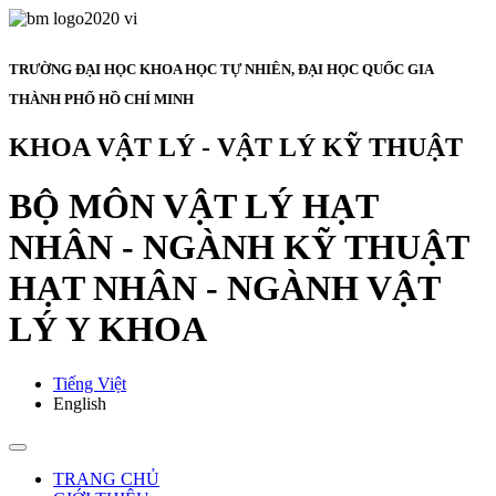
TRƯỜNG ĐẠI HỌC KHOA HỌC TỰ NHIÊN, ĐẠI HỌC QUỐC GIA
THÀNH PHỐ HỒ CHÍ MINH
KHOA VẬT LÝ - VẬT LÝ KỸ THUẬT
BỘ MÔN VẬT LÝ HẠT
NHÂN - NGÀNH KỸ THUẬT
HẠT NHÂN - NGÀNH VẬT
LÝ Y KHOA
Tiếng Việt
English
TRANG CHỦ