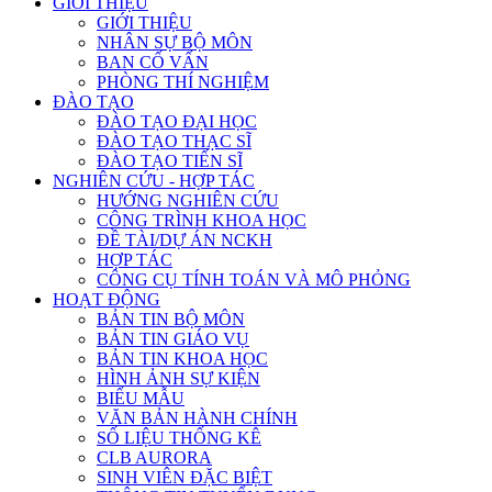
GIỚI THIỆU
GIỚI THIỆU
NHÂN SỰ BỘ MÔN
BAN CỐ VẤN
PHÒNG THÍ NGHIỆM
ĐÀO TẠO
ĐÀO TẠO ĐẠI HỌC
ĐÀO TẠO THẠC SĨ
ĐÀO TẠO TIẾN SĨ
NGHIÊN CỨU - HỢP TÁC
HƯỚNG NGHIÊN CỨU
CÔNG TRÌNH KHOA HỌC
ĐỀ TÀI/DỰ ÁN NCKH
HỢP TÁC
CÔNG CỤ TÍNH TOÁN VÀ MÔ PHỎNG
HOẠT ĐỘNG
BẢN TIN BỘ MÔN
BẢN TIN GIÁO VỤ
BẢN TIN KHOA HỌC
HÌNH ẢNH SỰ KIỆN
BIỂU MẪU
VĂN BẢN HÀNH CHÍNH
SỐ LIỆU THỐNG KÊ
CLB AURORA
SINH VIÊN ĐẶC BIỆT