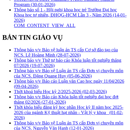
Program
(30-01-2026)
Thông báo số 1 - Hội nghị khoa học trẻ Trường Đại học
Khoa học tự nhiên, ĐHQG-HCM Lần 3 - Năm 2026
(14-01-
2026)
COM_CONTENT_VIEW_ALL
BẢN TIN GIÁO VỤ
Thông báo v/v Bảo vệ luận án TS cấp Cơ sở đào tạo của
NCS. Lê Hoàng Minh
(28-07-2026)
Thông báo v/v Thứ tự báo cáo Khóa luận tốt nghiệp tháng
07/2026
(19-07-2026)
Thông báo v/v Bảo vệ Luận án TS cấp Đơn vị chuyên môn
của NCS. Đặng Quang Huy
(05-06-2026)
Thông báo v/v Báo cáo Luận văn Cao học ngày 11/04/2026
(09-04-2026)
Thời khoá biểu Học kỳ 2/2025-2026
(02-03-2026)
Thông báo v/v Báo cáo Khóa luận tốt nghiệp đại học đợt
tháng 02/2026
(27-01-2026)
Thời khóa biểu đăng ký học phần Học kỳ II năm học 2025-
2026 của ngành Kỹ thuật hạt nhân - Vật lý y khoa
(01-02-
2026)
Thông báo v/v Bảo vệ Luận án TS cấp Đơn vị chuyên môn
của NCS. Nguyễn Văn Hạnh
(12-01-2026)