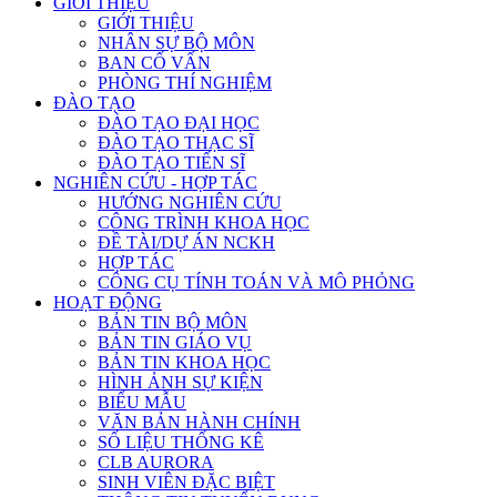
GIỚI THIỆU
GIỚI THIỆU
NHÂN SỰ BỘ MÔN
BAN CỐ VẤN
PHÒNG THÍ NGHIỆM
ĐÀO TẠO
ĐÀO TẠO ĐẠI HỌC
ĐÀO TẠO THẠC SĨ
ĐÀO TẠO TIẾN SĨ
NGHIÊN CỨU - HỢP TÁC
HƯỚNG NGHIÊN CỨU
CÔNG TRÌNH KHOA HỌC
ĐỀ TÀI/DỰ ÁN NCKH
HỢP TÁC
CÔNG CỤ TÍNH TOÁN VÀ MÔ PHỎNG
HOẠT ĐỘNG
BẢN TIN BỘ MÔN
BẢN TIN GIÁO VỤ
BẢN TIN KHOA HỌC
HÌNH ẢNH SỰ KIỆN
BIỂU MẪU
VĂN BẢN HÀNH CHÍNH
SỐ LIỆU THỐNG KÊ
CLB AURORA
SINH VIÊN ĐẶC BIỆT