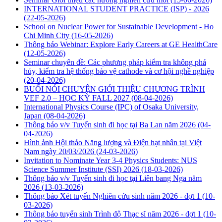
INTERNATIONAL STUDENT PRACTICE (ISP) - 2026
(22-05-2026)
School on Nuclear Power for Sustainable Development - Ho
Chi Minh City
(16-05-2026)
Thông báo Webinar: Explore Early Careers at GE HealthCare
(12-05-2026)
Seminar chuyên đề: Các phương pháp kiểm tra không phá
hủy, kiểm tra hệ thống bảo vệ cathode và cơ hội nghề nghiệp
(20-04-2026)
BUỔI NÓI CHUYỆN GIỚI THIỆU CHƯƠNG TRÌNH
VEF 2.0 – HỌC KỲ FALL 2027
(08-04-2026)
International Physics Course (IPC) of Osaka University,
Japan
(08-04-2026)
Thông báo v/v Tuyển sinh đi học tại Ba Lan năm 2026
(04-
04-2026)
Hình ảnh Hội thảo Năng lượng và Điện hạt nhân tại Việt
Nam ngày 20/03/2026
(24-03-2026)
Invitation to Nominate Year 3-4 Physics Students: NUS
Science Summer Institute (SSI) 2026
(18-03-2026)
Thông báo v/v Tuyển sinh đi học tại Liên bang Nga năm
2026
(13-03-2026)
Thông báo Xét tuyển Nghiên cứu sinh năm 2026 - đợt 1
(10-
03-2026)
Thông báo tuyển sinh Trình độ Thạc sĩ năm 2026 - đợt 1
(10-