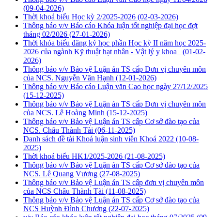
(09-04-2026)
Thời khoá biểu Học kỳ 2/2025-2026
(02-03-2026)
Thông báo v/v Báo cáo Khóa luận tốt nghiệp đại học đợt
tháng 02/2026
(27-01-2026)
Thời khóa biểu đăng ký học phần Học kỳ II năm học 2025-
2026 của ngành Kỹ thuật hạt nhân - Vật lý y khoa
(01-02-
2026)
Thông báo v/v Bảo vệ Luận án TS cấp Đơn vị chuyên môn
của NCS. Nguyễn Văn Hạnh
(12-01-2026)
Thông báo v/v Báo cáo Luận văn Cao học ngày 27/12/2025
(15-12-2025)
Thông báo v/v Bảo vệ Luận án TS cấp Đơn vị chuyên môn
của NCS. Lê Hoàng Minh
(15-12-2025)
Thông báo v/v Bảo vệ Luận án TS cấp Cơ sở đào tạo của
NCS. Châu Thành Tài
(06-11-2025)
Danh sách đề tài Khoá luận sinh viên Khoá 2022
(10-08-
2025)
Thời khoá biểu HK1/2025-2026
(21-08-2025)
Thông báo v/v Bảo vệ Luận án TS cấp Cơ sở đào tạo của
NCS. Lê Quang Vương
(27-08-2025)
Thông báo v/v Bảo vệ Luận án TS cấp đơn vị chuyên môn
của NCS Châu Thành Tài
(11-08-2025)
Thông báo v/v Bảo vệ Luận án TS cấp Cơ sở đào tạo của
NCS Huỳnh Đình Chương
(22-07-2025)