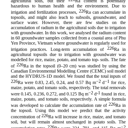
agricultural soils, but their
Ra content is potentially
hazardous to human health and the environment. Due to
226
irrigation and fertilization processes,
Ra can accumulate in
topsoils, and might also leach to subsoils, groundwater, and
surface water. However, there are few studies on the
accumulation of radium in the agricultural soils due to irrigation
with groundwater. In this work, we analysed the radium content
in 60 groundwater samples collected from a coastal area of Phu
Yen Province, Vietnam where groundwater is regularly used for
226
irrigation practices. Long-term accumulation of
Ra in
agricultural topsoils due to irrigation with groundwater was
modelled for rice, maize, potato, and tomato top- soils. The fate
226
of
Ra in the topsoil (0–20 cm) was studied by using the
Canadian Environmental Modelling Centre (CEMC) soil model
and the HYDRUS-1D model. We found that the total inputs of
226
−2
−1
Ra were 0.83, 2.45, 0.24, and 0.57 Bq m
d
for rice,
maize, potato, and tomato soils, respectively. The total removals
−2
-1
were 0.145, 0.236, 0.272, and 0.125 Bq m
d
found in rice,
maize, potato, and tomato soils, respectively. A simple formula
226
was developed to calculate the accumulation rate of
Ra in
the topsoil. Using this model we predict that the activity
226
concentration of
Ra will increase in rice, maize, and tomato
soil, but will remain almost unchanged in potato soils. The
226
−2