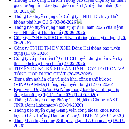
Trường Cao đẳng Dầu khí Thông báo tuyển chọn kỹ sư tham
gia chương trình đào tạo nguồn nhân lực điện hạt nhân
(05-
08-2026)
Thông báo tuyển dụng của Công ty TNHH Dịch vụ Thử
không phá hủy Q.I.S
(03-08-2026)
Thông báo tuyển dụng nhân sự quý III, năm 2026 của Bệnh
viện Nhi đồng Thành phố
(29-06-2026)
Công ty TNHH NIPRO Việt Nam thông báo tuyển dụng
(20-
06-2026)
Công ty TNHH TM DV XNK Đông Hải thông báo tuyển
dụng
(11-06-2026)
Công ty cổ phần điện tử G-TECH tuyển dụng nhân viên kỹ
thuật - dịch vụ hiệu chuẩn
(27-05-2026)
TUYỂN DỤNG KỸ SƯ VẬN HÀNH CYCLOTRON VÀ
TỔNG HỢP DƯỢC CHẤT
(20-05-2026)
Trung tâm nghiên cứu và triển khai công nghệ bức xạ
(VINAGAMMA) thông báo tuyển dụng
(12-05-2026)
Bệnh viện Ung bướu Đà Nẵng thông báo tuyển dụng hợp
đồng lao động (đợt 1) năm 2026
(12-05-2026)
Thông báo tuyển dụng Phòng Thí Nghiệm Chung VAST–
JINR (Joint Laboratory)
(30-04-2026)
Thông báo tuyển dụng Giảng viên công tác tại khoa Khoa
học cơ bản, Trường Đại học Y Dược TP.HCM
(29-04-2026)
Thông báo tuyển dụng & thực tập tại TTA Company
(18-03-
2026)