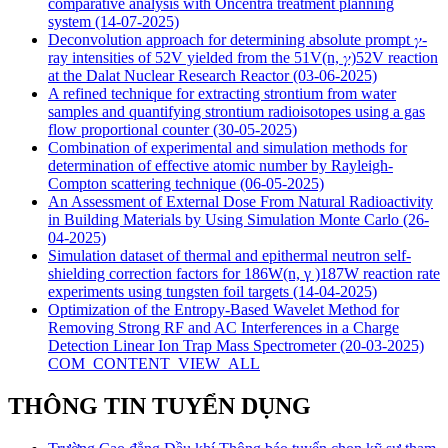
comparative analysis with Oncentra treatment planning
system
(14-07-2025)
Deconvolution approach for determining absolute prompt 𝛾-
ray intensities of 52V yielded from the 51V(n, 𝛾)52V reaction
at the Dalat Nuclear Research Reactor
(03-06-2025)
A refined technique for extracting strontium from water
samples and quantifying strontium radioisotopes using a gas
flow proportional counter
(30-05-2025)
Combination of experimental and simulation methods for
determination of effective atomic number by Rayleigh-
Compton scattering technique
(06-05-2025)
An Assessment of External Dose From Natural Radioactivity
in Building Materials by Using Simulation Monte Carlo
(26-
04-2025)
Simulation dataset of thermal and epithermal neutron self-
shielding correction factors for 186W(n, γ )187W reaction rate
experiments using tungsten foil targets
(14-04-2025)
Optimization of the Entropy-Based Wavelet Method for
Removing Strong RF and AC Interferences in a Charge
Detection Linear Ion Trap Mass Spectrometer
(20-03-2025)
COM_CONTENT_VIEW_ALL
THÔNG TIN TUYỂN DỤNG