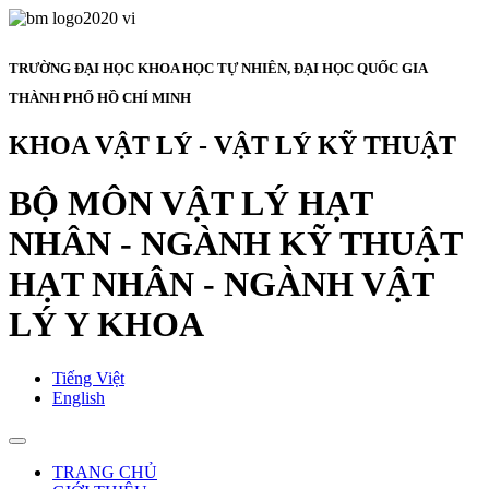
TRƯỜNG ĐẠI HỌC KHOA HỌC TỰ NHIÊN, ĐẠI HỌC QUỐC GIA
THÀNH PHỐ HỒ CHÍ MINH
KHOA VẬT LÝ - VẬT LÝ KỸ THUẬT
BỘ MÔN VẬT LÝ HẠT
NHÂN - NGÀNH KỸ THUẬT
HẠT NHÂN - NGÀNH VẬT
LÝ Y KHOA
Tiếng Việt
English
TRANG CHỦ