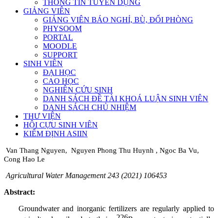
THÔNG TIN TUYỂN DỤNG
GIẢNG VIÊN
GIẢNG VIÊN BÁO NGHỈ, BÙ, ĐỔI PHÒNG
PHYSOOM
PORTAL
MOODLE
SUPPORT
SINH VIÊN
ĐẠI HỌC
CAO HỌC
NGHIÊN CỨU SINH
DANH SÁCH ĐỀ TÀI KHOÁ LUẬN SINH VIÊN
DANH SÁCH CHỦ NHIỆM
THƯ VIỆN
HỘI CỰU SINH VIÊN
KIỂM ĐỊNH ASIIN
Van Thang Nguyen
, Nguyen Phong Thu Huynh
, Ngoc Ba Vu
,
Cong Hao Le
Agricultural Water Management 243 (2021) 106453
Abstract:
Groundwater and inorganic fertilizers are regularly applied to
226