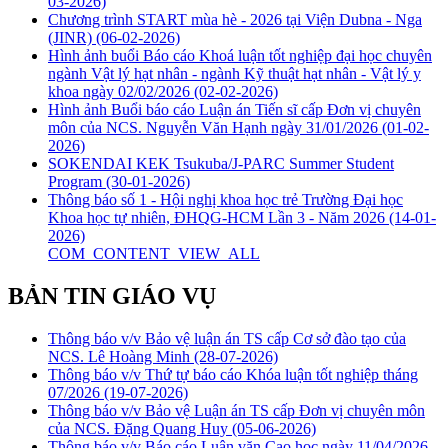
03-2026)
Chương trình START mùa hè - 2026 tại Viện Dubna - Nga
(JINR)
(06-02-2026)
Hình ảnh buổi Báo cáo Khoá luận tốt nghiệp đại học chuyên
ngành Vật lý hạt nhân - ngành Kỹ thuật hạt nhân - Vật lý y
khoa ngày 02/02/2026
(02-02-2026)
Hình ảnh Buổi báo cáo Luận án Tiến sĩ cấp Đơn vị chuyên
môn của NCS. Nguyễn Văn Hạnh ngày 31/01/2026
(01-02-
2026)
SOKENDAI KEK Tsukuba/J-PARC Summer Student
Program
(30-01-2026)
Thông báo số 1 - Hội nghị khoa học trẻ Trường Đại học
Khoa học tự nhiên, ĐHQG-HCM Lần 3 - Năm 2026
(14-01-
2026)
COM_CONTENT_VIEW_ALL
BẢN TIN GIÁO VỤ
Thông báo v/v Bảo vệ luận án TS cấp Cơ sở đào tạo của
NCS. Lê Hoàng Minh
(28-07-2026)
Thông báo v/v Thứ tự báo cáo Khóa luận tốt nghiệp tháng
07/2026
(19-07-2026)
Thông báo v/v Bảo vệ Luận án TS cấp Đơn vị chuyên môn
của NCS. Đặng Quang Huy
(05-06-2026)
Thông báo v/v Báo cáo Luận văn Cao học ngày 11/04/2026