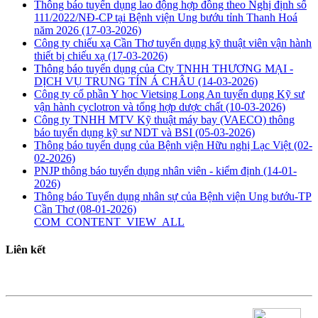
Thông báo tuyển dụng lao động hợp đồng theo Nghị định số
111/2022/NĐ-CP tại Bệnh viện Ung bướu tỉnh Thanh Hoá
năm 2026
(17-03-2026)
Công ty chiếu xạ Cần Thơ tuyển dụng kỹ thuật viên vận hành
thiết bị chiếu xạ
(17-03-2026)
Thông báo tuyển dụng của Cty TNHH THƯƠNG MẠI -
DỊCH VỤ TRUNG TÍN Á CHÂU
(14-03-2026)
Công ty cổ phần Y học Vietsing Long An tuyển dụng Kỹ sư
vận hành cyclotron và tổng hợp dược chất
(10-03-2026)
Công ty TNHH MTV Kỹ thuật máy bay (VAECO) thông
báo tuyển dụng kỹ sư NDT và BSI
(05-03-2026)
Thông báo tuyển dụng của Bệnh viện Hữu nghị Lạc Việt
(02-
02-2026)
PNJP thông báo tuyển dụng nhân viên - kiểm định
(14-01-
2026)
Thông báo Tuyển dụng nhân sự của Bệnh viện Ung bướu-TP
Cần Thơ
(08-01-2026)
COM_CONTENT_VIEW_ALL
Liên kết