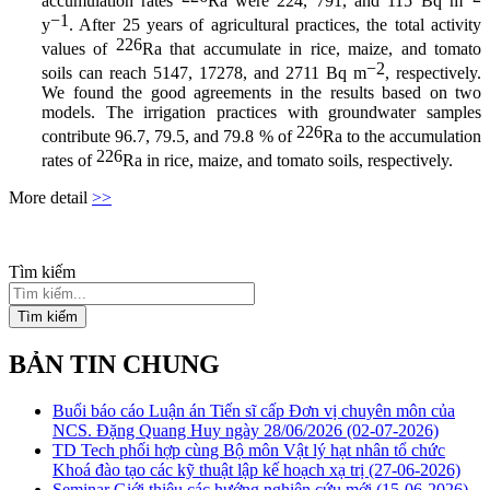
accumulation rates
Ra were 224, 791, and 115 Bq m
−1
y
. After 25 years of agricultural practices, the total activity
226
values of
Ra that accumulate in rice, maize, and tomato
−2
soils can reach 5147, 17278, and 2711 Bq m
, respectively.
We found the good agreements in the results based on two
models. The irrigation practices with groundwater samples
226
contribute 96.7, 79.5, and 79.8 % of
Ra to the accumulation
226
rates of
Ra in rice, maize, and tomato soils, respectively.
More detail
>>
Tìm kiếm
Tìm kiếm
BẢN TIN CHUNG
Buổi báo cáo Luận án Tiến sĩ cấp Đơn vị chuyên môn của
NCS. Đặng Quang Huy ngày 28/06/2026
(02-07-2026)
TD Tech phối hợp cùng Bộ môn Vật lý hạt nhân tổ chức
Khoá đào tạo các kỹ thuật lập kế hoạch xạ trị
(27-06-2026)
Seminar Giới thiệu các hướng nghiên cứu mới
(15-06-2026)