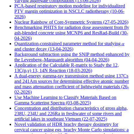
varying aggregate compositions
(13-06-2026)
PCA-based respiratory motion modeling for individualized
PTV margin optimization in NSCLC radiotherapy
(10-06-
2026)
Nuclear Rainbow of Core-Symmetric Systems
(27-05-2026)
Benchmarking PHITS for radiation dose assessment from fly
ash-blended concrete using MCNP6 and ResRad-Build
(30-
04-2026)
Quantization-constrained parameter method for studying 𝛼
and cluster decay
(13-04-2026)
Background subtraction using the SNIP method enhanced by
the Levenberg–Marquardt algorithm
(04-04-2026)
Application of the Calculable R-matrix to Study the 12,
13C(p,γ) 13, 14N Reaction
(18-03-2026)
A dual-energy gamma-ray transmission method using 137Cs
and 241Am sources for determining effective atomic number
and mass attenuation coefficient of lightweight materials
(26-
02-2026)
Use Machine Learning to Classify Materials Based on
Gamma Scattering Spectra
(03-08-2025)
Concentration and distribution characteristics of gross alpha,
238U, 234U and 226Ra in freshwater of some rivers and
artificial lakes in southeast Vietnam
(22-07-2025)
Novel validation of HDR brachy therapy dosimetry for
cervical cancer using egs_brachy Monte Carlo simulations: a