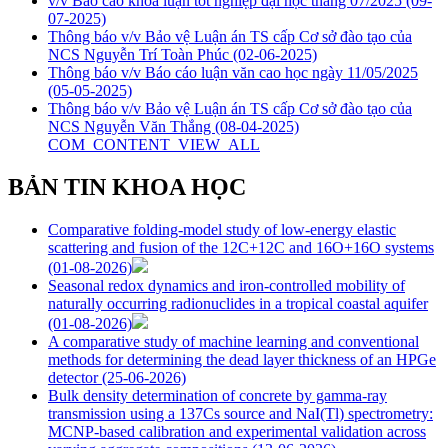
v/v Báo cáo khóa luận tốt nghiệp đại học tháng 07/2025
(09-
07-2025)
Thông báo v/v Bảo vệ Luận án TS cấp Cơ sở đào tạo của
NCS Nguyễn Trí Toàn Phúc
(02-06-2025)
Thông báo v/v Báo cáo luận văn cao học ngày 11/05/2025
(05-05-2025)
Thông báo v/v Bảo vệ Luận án TS cấp Cơ sở đào tạo của
NCS Nguyễn Văn Thắng
(08-04-2025)
COM_CONTENT_VIEW_ALL
BẢN TIN KHOA HỌC
Comparative folding-model study of low-energy elastic
scattering and fusion of the 12C+12C and 16O+16O systems
(01-08-2026)
Seasonal redox dynamics and iron‑controlled mobility of
naturally occurring radionuclides in a tropical coastal aquifer
(01-08-2026)
A comparative study of machine learning and conventional
methods for determining the dead layer thickness of an HPGe
detector
(25-06-2026)
Bulk density determination of concrete by gamma-ray
transmission using a 137Cs source and NaI(Tl) spectrometry:
MCNP-based calibration and experimental validation across