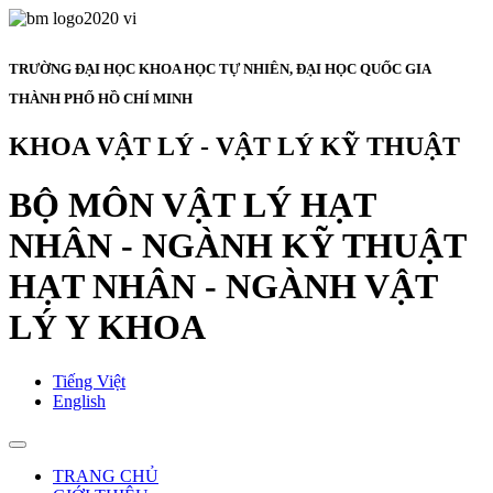
TRƯỜNG ĐẠI HỌC KHOA HỌC TỰ NHIÊN, ĐẠI HỌC QUỐC GIA
THÀNH PHỐ HỒ CHÍ MINH
KHOA VẬT LÝ - VẬT LÝ KỸ THUẬT
BỘ MÔN VẬT LÝ HẠT
NHÂN - NGÀNH KỸ THUẬT
HẠT NHÂN - NGÀNH VẬT
LÝ Y KHOA
Tiếng Việt
English
TRANG CHỦ