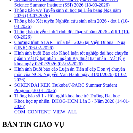
Science Summer Institute (SSI) 2026
(18-03-2026)
Thông báo v/v Tuyển sinh đi học tại Liên bang Nga năm
2026
(13-03-2026)
Thông báo Xét tuyển Nghiên cứu sinh năm 2026 - đợt 1
(10-
03-2026)
Thông báo tuyển sinh Trình độ Thạc sĩ năm 2026 - đợt 1
(10-
03-2026)
Chương trình START mùa hè - 2026 tại Viện Dubna - Nga
(JINR)
(06-02-2026)
Hình ảnh buổi Báo cáo Khoá luận tốt nghiệp đại học chuyên
ngành Vật lý hạt nhân - ngành Kỹ thuật hạt nhân - Vật lý y
khoa ngày 02/02/2026
(02-02-2026)
Hình ảnh Buổi báo cáo Luận án Tiến sĩ cấp Đơn vị chuyên
môn của NCS. Nguyễn Văn Hạnh ngày 31/01/2026
(01-02-
2026)
SOKENDAI KEK Tsukuba/J-PARC Summer Student
Program
(30-01-2026)
Thông báo số 1 - Hội nghị khoa học trẻ Trường Đại học
Khoa học tự nhiên, ĐHQG-HCM Lần 3 - Năm 2026
(14-01-
2026)
COM_CONTENT_VIEW_ALL
BẢN TIN GIÁO VỤ