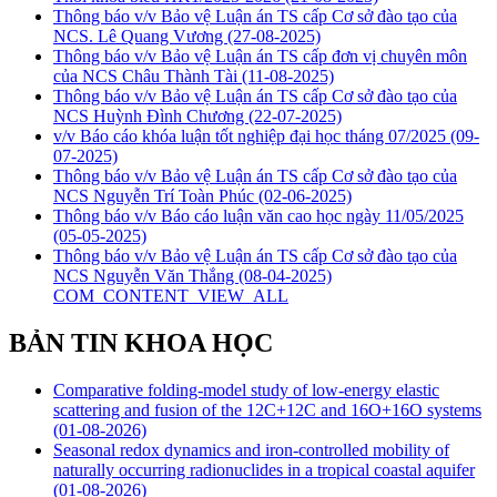
Thông báo v/v Bảo vệ Luận án TS cấp Cơ sở đào tạo của
NCS. Lê Quang Vương
(27-08-2025)
Thông báo v/v Bảo vệ Luận án TS cấp đơn vị chuyên môn
của NCS Châu Thành Tài
(11-08-2025)
Thông báo v/v Bảo vệ Luận án TS cấp Cơ sở đào tạo của
NCS Huỳnh Đình Chương
(22-07-2025)
v/v Báo cáo khóa luận tốt nghiệp đại học tháng 07/2025
(09-
07-2025)
Thông báo v/v Bảo vệ Luận án TS cấp Cơ sở đào tạo của
NCS Nguyễn Trí Toàn Phúc
(02-06-2025)
Thông báo v/v Báo cáo luận văn cao học ngày 11/05/2025
(05-05-2025)
Thông báo v/v Bảo vệ Luận án TS cấp Cơ sở đào tạo của
NCS Nguyễn Văn Thắng
(08-04-2025)
COM_CONTENT_VIEW_ALL
BẢN TIN KHOA HỌC
Comparative folding-model study of low-energy elastic
scattering and fusion of the 12C+12C and 16O+16O systems
(01-08-2026)
Seasonal redox dynamics and iron‑controlled mobility of
naturally occurring radionuclides in a tropical coastal aquifer
(01-08-2026)