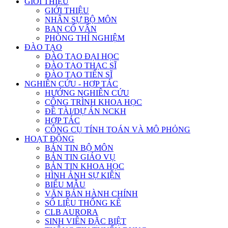
GIỚI THIỆU
GIỚI THIỆU
NHÂN SỰ BỘ MÔN
BAN CỐ VẤN
PHÒNG THÍ NGHIỆM
ĐÀO TẠO
ĐÀO TẠO ĐẠI HỌC
ĐÀO TẠO THẠC SĨ
ĐÀO TẠO TIẾN SĨ
NGHIÊN CỨU - HỢP TÁC
HƯỚNG NGHIÊN CỨU
CÔNG TRÌNH KHOA HỌC
ĐỀ TÀI/DỰ ÁN NCKH
HỢP TÁC
CÔNG CỤ TÍNH TOÁN VÀ MÔ PHỎNG
HOẠT ĐỘNG
BẢN TIN BỘ MÔN
BẢN TIN GIÁO VỤ
BẢN TIN KHOA HỌC
HÌNH ẢNH SỰ KIỆN
BIỂU MẪU
VĂN BẢN HÀNH CHÍNH
SỐ LIỆU THỐNG KÊ
CLB AURORA
SINH VIÊN ĐẶC BIỆT