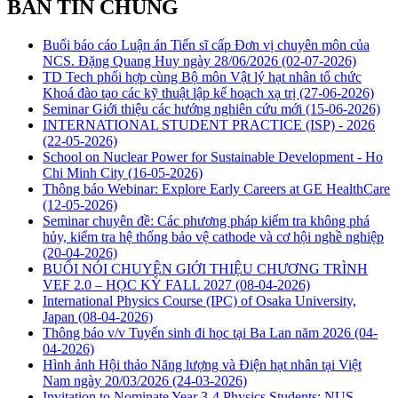
BẢN TIN CHUNG
Buổi báo cáo Luận án Tiến sĩ cấp Đơn vị chuyên môn của
NCS. Đặng Quang Huy ngày 28/06/2026
(02-07-2026)
TD Tech phối hợp cùng Bộ môn Vật lý hạt nhân tổ chức
Khoá đào tạo các kỹ thuật lập kế hoạch xạ trị
(27-06-2026)
Seminar Giới thiệu các hướng nghiên cứu mới
(15-06-2026)
INTERNATIONAL STUDENT PRACTICE (ISP) - 2026
(22-05-2026)
School on Nuclear Power for Sustainable Development - Ho
Chi Minh City
(16-05-2026)
Thông báo Webinar: Explore Early Careers at GE HealthCare
(12-05-2026)
Seminar chuyên đề: Các phương pháp kiểm tra không phá
hủy, kiểm tra hệ thống bảo vệ cathode và cơ hội nghề nghiệp
(20-04-2026)
BUỔI NÓI CHUYỆN GIỚI THIỆU CHƯƠNG TRÌNH
VEF 2.0 – HỌC KỲ FALL 2027
(08-04-2026)
International Physics Course (IPC) of Osaka University,
Japan
(08-04-2026)
Thông báo v/v Tuyển sinh đi học tại Ba Lan năm 2026
(04-
04-2026)
Hình ảnh Hội thảo Năng lượng và Điện hạt nhân tại Việt
Nam ngày 20/03/2026
(24-03-2026)
Invitation to Nominate Year 3-4 Physics Students: NUS