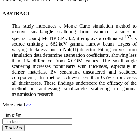
ABSTRACT
This study introduces a Monte Carlo simulation method to
remove small-angle scattering from gamma transmission
137
spectra. Using MCNP-CP v3.2, it employs a collimated
Cs
source emitting a 662 keV gamma narrow beam, targets of
varying thickness, and a NaI(Tl) detector. Fitting curves from
simulation data determine attenuation coefficients, showing less
than 1% difference from XCOM values. The small angle
scattering increases nonlinearly with thickness, especially in
denser materials. By separating unscattered and scattered
components, this method achieves less than 0.5% error across
all thicknesses. These findings underscore the efficacy of the
method in addressing small-angle scattering in gamma
transmission research.
More detail
>>
Tìm kiếm
Tìm kiếm