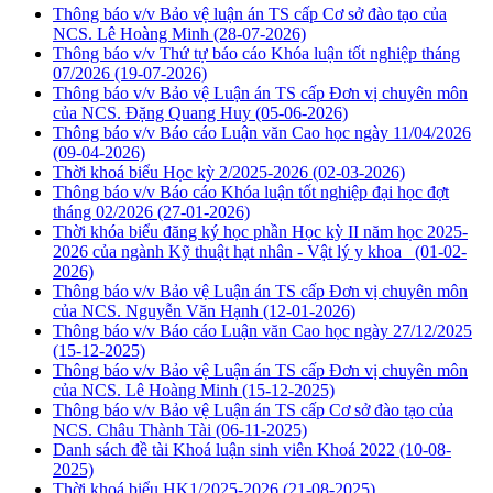
Thông báo v/v Bảo vệ luận án TS cấp Cơ sở đào tạo của
NCS. Lê Hoàng Minh
(28-07-2026)
Thông báo v/v Thứ tự báo cáo Khóa luận tốt nghiệp tháng
07/2026
(19-07-2026)
Thông báo v/v Bảo vệ Luận án TS cấp Đơn vị chuyên môn
của NCS. Đặng Quang Huy
(05-06-2026)
Thông báo v/v Báo cáo Luận văn Cao học ngày 11/04/2026
(09-04-2026)
Thời khoá biểu Học kỳ 2/2025-2026
(02-03-2026)
Thông báo v/v Báo cáo Khóa luận tốt nghiệp đại học đợt
tháng 02/2026
(27-01-2026)
Thời khóa biểu đăng ký học phần Học kỳ II năm học 2025-
2026 của ngành Kỹ thuật hạt nhân - Vật lý y khoa
(01-02-
2026)
Thông báo v/v Bảo vệ Luận án TS cấp Đơn vị chuyên môn
của NCS. Nguyễn Văn Hạnh
(12-01-2026)
Thông báo v/v Báo cáo Luận văn Cao học ngày 27/12/2025
(15-12-2025)
Thông báo v/v Bảo vệ Luận án TS cấp Đơn vị chuyên môn
của NCS. Lê Hoàng Minh
(15-12-2025)
Thông báo v/v Bảo vệ Luận án TS cấp Cơ sở đào tạo của
NCS. Châu Thành Tài
(06-11-2025)
Danh sách đề tài Khoá luận sinh viên Khoá 2022
(10-08-
2025)
Thời khoá biểu HK1/2025-2026
(21-08-2025)