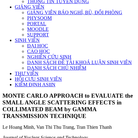
THÔNG TIN TUYỂN DỤNG
GIẢNG VIÊN
GIẢNG VIÊN BÁO NGHỈ, BÙ, ĐỔI PHÒNG
PHYSOOM
PORTAL
MOODLE
SUPPORT
SINH VIÊN
ĐẠI HỌC
CAO HỌC
NGHIÊN CỨU SINH
DANH SÁCH ĐỀ TÀI KHOÁ LUẬN SINH VIÊN
DANH SÁCH CHỦ NHIỆM
THƯ VIỆN
HỘI CỰU SINH VIÊN
KIỂM ĐỊNH ASIIN
MONTE CARLO APPROACH to EVALUATE the
SMALL ANGLE SCATTERING EFFECTS in
COLLIMATED BEAM by GAMMA
TRANSMISSION TECHNIQUE
Le Hoang Minh, Van Thi Thu Trang, Tran Thien Thanh
Journal of Nuclear Science and Technology