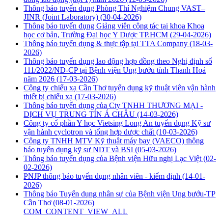
Thông báo tuyển dụng Phòng Thí Nghiệm Chung VAST–
JINR (Joint Laboratory)
(30-04-2026)
Thông báo tuyển dụng Giảng viên công tác tại khoa Khoa
học cơ bản, Trường Đại học Y Dược TP.HCM
(29-04-2026)
Thông báo tuyển dụng & thực tập tại TTA Company
(18-03-
2026)
Thông báo tuyển dụng lao động hợp đồng theo Nghị định số
111/2022/NĐ-CP tại Bệnh viện Ung bướu tỉnh Thanh Hoá
năm 2026
(17-03-2026)
Công ty chiếu xạ Cần Thơ tuyển dụng kỹ thuật viên vận hành
thiết bị chiếu xạ
(17-03-2026)
Thông báo tuyển dụng của Cty TNHH THƯƠNG MẠI -
DỊCH VỤ TRUNG TÍN Á CHÂU
(14-03-2026)
Công ty cổ phần Y học Vietsing Long An tuyển dụng Kỹ sư
vận hành cyclotron và tổng hợp dược chất
(10-03-2026)
Công ty TNHH MTV Kỹ thuật máy bay (VAECO) thông
báo tuyển dụng kỹ sư NDT và BSI
(05-03-2026)
Thông báo tuyển dụng của Bệnh viện Hữu nghị Lạc Việt
(02-
02-2026)
PNJP thông báo tuyển dụng nhân viên - kiểm định
(14-01-
2026)
Thông báo Tuyển dụng nhân sự của Bệnh viện Ung bướu-TP
Cần Thơ
(08-01-2026)
COM_CONTENT_VIEW_ALL