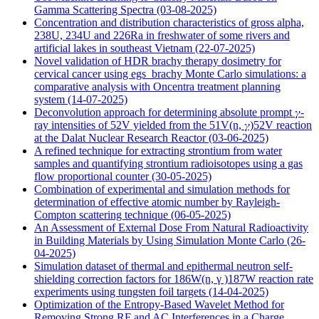
Gamma Scattering Spectra
(03-08-2025)
Concentration and distribution characteristics of gross alpha,
238U, 234U and 226Ra in freshwater of some rivers and
artificial lakes in southeast Vietnam
(22-07-2025)
Novel validation of HDR brachy therapy dosimetry for
cervical cancer using egs_brachy Monte Carlo simulations: a
comparative analysis with Oncentra treatment planning
system
(14-07-2025)
Deconvolution approach for determining absolute prompt 𝛾-
ray intensities of 52V yielded from the 51V(n, 𝛾)52V reaction
at the Dalat Nuclear Research Reactor
(03-06-2025)
A refined technique for extracting strontium from water
samples and quantifying strontium radioisotopes using a gas
flow proportional counter
(30-05-2025)
Combination of experimental and simulation methods for
determination of effective atomic number by Rayleigh-
Compton scattering technique
(06-05-2025)
An Assessment of External Dose From Natural Radioactivity
in Building Materials by Using Simulation Monte Carlo
(26-
04-2025)
Simulation dataset of thermal and epithermal neutron self-
shielding correction factors for 186W(n, γ )187W reaction rate
experiments using tungsten foil targets
(14-04-2025)
Optimization of the Entropy-Based Wavelet Method for
Removing Strong RF and AC Interferences in a Charge