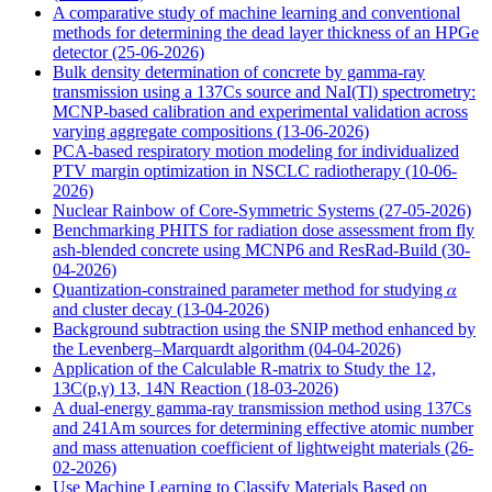
A comparative study of machine learning and conventional
methods for determining the dead layer thickness of an HPGe
detector
(25-06-2026)
Bulk density determination of concrete by gamma-ray
transmission using a 137Cs source and NaI(Tl) spectrometry:
MCNP-based calibration and experimental validation across
varying aggregate compositions
(13-06-2026)
PCA-based respiratory motion modeling for individualized
PTV margin optimization in NSCLC radiotherapy
(10-06-
2026)
Nuclear Rainbow of Core-Symmetric Systems
(27-05-2026)
Benchmarking PHITS for radiation dose assessment from fly
ash-blended concrete using MCNP6 and ResRad-Build
(30-
04-2026)
Quantization-constrained parameter method for studying 𝛼
and cluster decay
(13-04-2026)
Background subtraction using the SNIP method enhanced by
the Levenberg–Marquardt algorithm
(04-04-2026)
Application of the Calculable R-matrix to Study the 12,
13C(p,γ) 13, 14N Reaction
(18-03-2026)
A dual-energy gamma-ray transmission method using 137Cs
and 241Am sources for determining effective atomic number
and mass attenuation coefficient of lightweight materials
(26-
02-2026)
Use Machine Learning to Classify Materials Based on