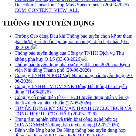
Detection Linear Ion Trap Mass Spectrometer
(20-03-2025)
COM_CONTENT_VIEW_ALL
THÔNG TIN TUYỂN DỤNG
Trường Cao đẳng Dầu khí Thông báo tuyển chọn kỹ sư tham
gia chương trình đào tạo nguồn nhân lực điện hạt nhân
(05-
08-2026)
Thông báo tuyển dụng của Công ty TNHH Dịch vụ Thử
không phá hủy Q.I.S
(03-08-2026)
Thông báo tuyển dụng nhân sự quý III, năm 2026 của Bệnh
viện Nhi đồng Thành phố
(29-06-2026)
Công ty TNHH NIPRO Việt Nam thông báo tuyển dụng
(20-
06-2026)
Công ty TNHH TM DV XNK Đông Hải thông báo tuyển
dụng
(11-06-2026)
Công ty cổ phần điện tử G-TECH tuyển dụng nhân viên kỹ
thuật - dịch vụ hiệu chuẩn
(27-05-2026)
TUYỂN DỤNG KỸ SƯ VẬN HÀNH CYCLOTRON VÀ
TỔNG HỢP DƯỢC CHẤT
(20-05-2026)
Trung tâm nghiên cứu và triển khai công nghệ bức xạ
(VINAGAMMA) thông báo tuyển dụng
(12-05-2026)
Bệnh viện Ung bướu Đà Nẵng thông báo tuyển dụng hợp
đồng lao động (đợt 1) năm 2026
(12-05-2026)