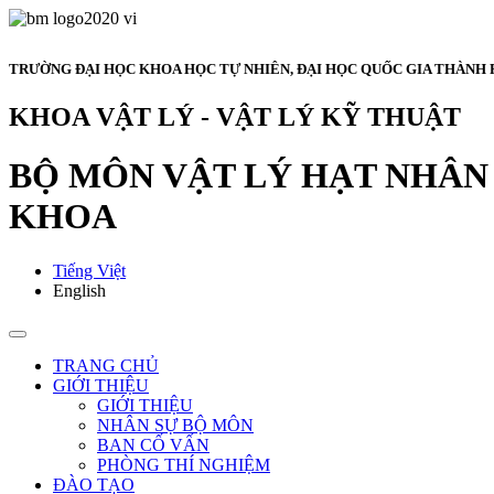
TRƯỜNG ĐẠI HỌC KHOA HỌC TỰ NHIÊN, ĐẠI HỌC QUỐC GIA THÀNH 
KHOA VẬT LÝ - VẬT LÝ KỸ THUẬT
BỘ MÔN VẬT LÝ HẠT NHÂN 
KHOA
Tiếng Việt
English
TRANG CHỦ
GIỚI THIỆU
GIỚI THIỆU
NHÂN SỰ BỘ MÔN
BAN CỐ VẤN
PHÒNG THÍ NGHIỆM
ĐÀO TẠO