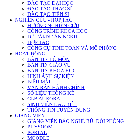
ĐÀO TẠO ĐẠI HỌC
ĐÀO TẠO THẠC SĨ
ĐÀO TẠO TIẾN SĨ
NGHIÊN CỨU - HỢP TÁC
HƯỚNG NGHIÊN CỨU
CÔNG TRÌNH KHOA HỌC
ĐỀ TÀI/DỰ ÁN NCKH
HỢP TÁC
CÔNG CỤ TÍNH TOÁN VÀ MÔ PHỎNG
HOẠT ĐỘNG
BẢN TIN BỘ MÔN
BẢN TIN GIÁO VỤ
BẢN TIN KHOA HỌC
HÌNH ẢNH SỰ KIỆN
BIỂU MẪU
VĂN BẢN HÀNH CHÍNH
SỐ LIỆU THỐNG KÊ
CLB AURORA
SINH VIÊN ĐẶC BIỆT
THÔNG TIN TUYỂN DỤNG
GIẢNG VIÊN
GIẢNG VIÊN BÁO NGHỈ, BÙ, ĐỔI PHÒNG
PHYSOOM
PORTAL
MOODLE