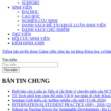
SUPPORT
SINH VIÊN
ĐẠI HỌC
CAO HỌC
NGHIÊN CỨU SINH
DANH SÁCH ĐỀ TÀI KHOÁ LUẬN SINH VIÊN
DANH SÁCH CHỦ NHIỆM
THƯ VIỆN
HỘI CỰU SINH VIÊN
KIỂM ĐỊNH ASIIN
Thông báo tuyển dụng Giảng viên công tác tại khoa Khoa học cơ 
Tìm kiếm
Tìm kiếm
BẢN TIN CHUNG
Buổi báo cáo Luận án Tiến sĩ cấp Đơn vị chuyên môn của N
TD Tech phối hợp cùng Bộ môn Vật lý hạt nhân tổ chức Khoá đà
Seminar Giới thiệu các hướng nghiên cứu mới
(15-06-2026)
INTERNATIONAL STUDENT PRACTICE (ISP) - 2026
(22
School on Nuclear Power for Sustainable Development - Ho 