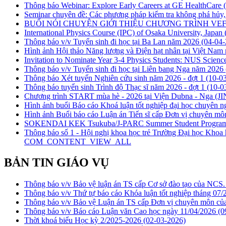
Thông báo Webinar: Explore Early Careers at GE HealthCare
Seminar chuyên đề: Các phương pháp kiểm tra không phá hủy, 
BUỔI NÓI CHUYỆN GIỚI THIỆU CHƯƠNG TRÌNH VEF 
International Physics Course (IPC) of Osaka University, Japan
Thông báo v/v Tuyển sinh đi học tại Ba Lan năm 2026
(04-04-
Hình ảnh Hội thảo Năng lượng và Điện hạt nhân tại Việt Nam
Invitation to Nominate Year 3-4 Physics Students: NUS Scienc
Thông báo v/v Tuyển sinh đi học tại Liên bang Nga năm 2026
Thông báo Xét tuyển Nghiên cứu sinh năm 2026 - đợt 1
(10-0
Thông báo tuyển sinh Trình độ Thạc sĩ năm 2026 - đợt 1
(10-0
Chương trình START mùa hè - 2026 tại Viện Dubna - Nga (J
Hình ảnh buổi Báo cáo Khoá luận tốt nghiệp đại học chuyên ng
Hình ảnh Buổi báo cáo Luận án Tiến sĩ cấp Đơn vị chuyên 
SOKENDAI KEK Tsukuba/J-PARC Summer Student Progra
Thông báo số 1 - Hội nghị khoa học trẻ Trường Đại học Kh
COM_CONTENT_VIEW_ALL
BẢN TIN GIÁO VỤ
Thông báo v/v Bảo vệ luận án TS cấp Cơ sở đào tạo của NC
Thông báo v/v Thứ tự báo cáo Khóa luận tốt nghiệp tháng 07
Thông báo v/v Bảo vệ Luận án TS cấp Đơn vị chuyên môn 
Thông báo v/v Báo cáo Luận văn Cao học ngày 11/04/2026
(0
Thời khoá biểu Học kỳ 2/2025-2026
(02-03-2026)