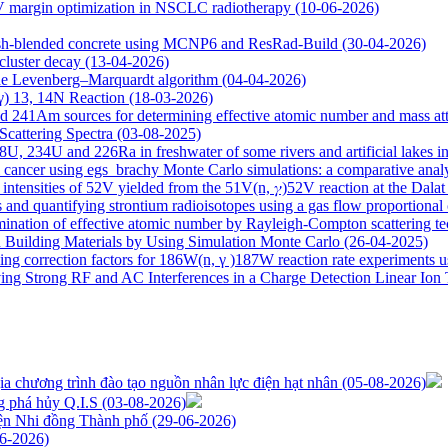
TV margin optimization in NSCLC radiotherapy
(10-06-2026)
 ash-blended concrete using MCNP6 and ResRad-Build
(30-04-2026)
 cluster decay
(13-04-2026)
the Levenberg–Marquardt algorithm
(04-04-2026)
,γ) 13, 14N Reaction
(18-03-2026)
241Am sources for determining effective atomic number and mass atten
Scattering Spectra
(03-08-2025)
238U, 234U and 226Ra in freshwater of some rivers and artificial lakes 
 cancer using egs_brachy Monte Carlo simulations: a comparative anal
intensities of 52V yielded from the 51V(n, 𝛾)52V reaction at the Dal
s and quantifying strontium radioisotopes using a gas flow proportional
mination of effective atomic number by Rayleigh-Compton scattering t
n Building Materials by Using Simulation Monte Carlo
(26-04-2025)
ding correction factors for 186W(n, γ )187W reaction rate experiments us
ng Strong RF and AC Interferences in a Charge Detection Linear Ion
a chương trình đào tạo nguồn nhân lực điện hạt nhân
(05-08-2026)
g phá hủy Q.I.S
(03-08-2026)
iện Nhi đồng Thành phố
(29-06-2026)
6-2026)