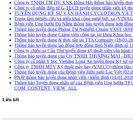
Công ty TNHH TM DV XNK Đông Hải thông báo tuyển dụ
Công ty cổ phần điện tử G-TECH tuyển dụng nhân viên kỹ thu
TUYỂN DỤNG KỸ SƯ VẬN HÀNH CYCLOTRON VÀ 
Trung tâm nghiên cứu và triển khai công nghệ bức xạ (VI
Bệnh viện Ung bướu Đà Nẵng thông báo tuyển dụng hợp đồng
Thông báo tuyển dụng Phòng Thí Nghiệm Chung VAST–JINR 
Thông báo tuyển dụng Giảng viên công tác tại khoa Khoa h
Thông báo tuyển dụng & thực tập tại TTA Company
(18-03-2
Thông báo tuyển dụng lao động hợp đồng theo Nghị định số
Công ty chiếu xạ Cần Thơ tuyển dụng kỹ thuật viên vận hành t
Thông báo tuyển dụng của Cty TNHH THƯƠNG MẠI - 
Công ty cổ phần Y học Vietsing Long An tuyển dụng Kỹ sư vậ
Công ty TNHH MTV Kỹ thuật máy bay (VAECO) thông báo 
Thông báo tuyển dụng của Bệnh viện Hữu nghị Lạc Việt
(02-
PNJP thông báo tuyển dụng nhân viên - kiểm định
(14-01-2026
Thông báo Tuyển dụng nhân sự của Bệnh viện Ung bướu-TP
COM_CONTENT_VIEW_ALL
Liên kết