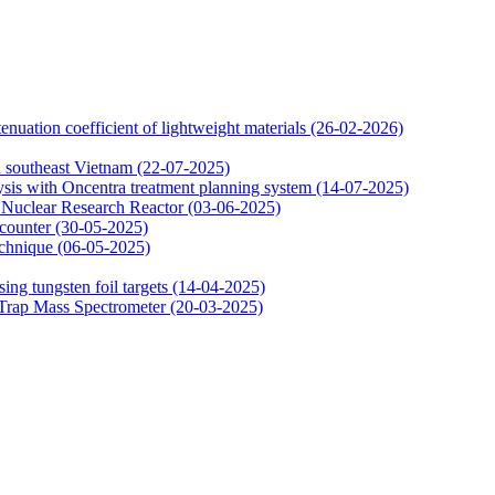
uation coefficient of lightweight materials
(26-02-2026)
in southeast Vietnam
(22-07-2025)
ysis with Oncentra treatment planning system
(14-07-2025)
at Nuclear Research Reactor
(03-06-2025)
 counter
(30-05-2025)
echnique
(06-05-2025)
ing tungsten foil targets
(14-04-2025)
 Trap Mass Spectrometer
(20-03-2025)