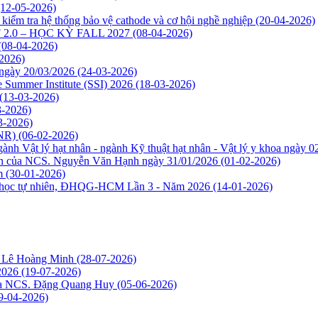
(12-05-2026)
kiểm tra hệ thống bảo vệ cathode và cơ hội nghề nghiệp
(20-04-2026)
2.0 – HỌC KỲ FALL 2027
(08-04-2026)
(08-04-2026)
2026)
 ngày 20/03/2026
(24-03-2026)
e Summer Institute (SSI) 2026
(18-03-2026)
(13-03-2026)
3-2026)
3-2026)
INR)
(06-02-2026)
ành Vật lý hạt nhân - ngành Kỹ thuật hạt nhân - Vật lý y khoa ngày 
môn của NCS. Nguyễn Văn Hạnh ngày 31/01/2026
(01-02-2026)
m
(30-01-2026)
oa học tự nhiên, ĐHQG-HCM Lần 3 - Năm 2026
(14-01-2026)
S. Lê Hoàng Minh
(28-07-2026)
/2026
(19-07-2026)
của NCS. Đặng Quang Huy
(05-06-2026)
9-04-2026)