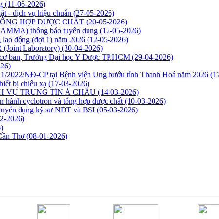
ng
(11-06-2026)
ật - dịch vụ hiệu chuẩn
(27-05-2026)
TỔNG HỢP DƯỢC CHẤT
(20-05-2026)
NAGAMMA) thông báo tuyển dụng
(12-05-2026)
 lao động (đợt 1) năm 2026
(12-05-2026)
(Joint Laboratory)
(30-04-2026)
ọc cơ bản, Trường Đại học Y Dược TP.HCM
(29-04-2026)
026)
 111/2022/NĐ-CP tại Bệnh viện Ung bướu tỉnh Thanh Hoá năm 2026
(1
hiết bị chiếu xạ
(17-03-2026)
DỊCH VỤ TRUNG TÍN Á CHÂU
(14-03-2026)
n hành cyclotron và tổng hợp dược chất
(10-03-2026)
tuyển dụng kỹ sư NDT và BSI
(05-03-2026)
02-2026)
)
 Cần Thơ
(08-01-2026)