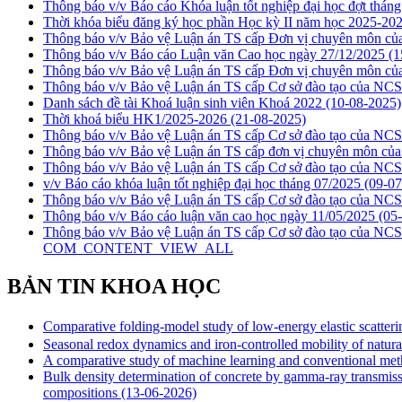
Thông báo v/v Báo cáo Khóa luận tốt nghiệp đại học đợt thán
Thời khóa biểu đăng ký học phần Học kỳ II năm học 2025-202
Thông báo v/v Bảo vệ Luận án TS cấp Đơn vị chuyên môn 
Thông báo v/v Báo cáo Luận văn Cao học ngày 27/12/2025
(1
Thông báo v/v Bảo vệ Luận án TS cấp Đơn vị chuyên môn 
Thông báo v/v Bảo vệ Luận án TS cấp Cơ sở đào tạo của NC
Danh sách đề tài Khoá luận sinh viên Khoá 2022
(10-08-2025)
Thời khoá biểu HK1/2025-2026
(21-08-2025)
Thông báo v/v Bảo vệ Luận án TS cấp Cơ sở đào tạo của N
Thông báo v/v Bảo vệ Luận án TS cấp đơn vị chuyên môn c
Thông báo v/v Bảo vệ Luận án TS cấp Cơ sở đào tạo của N
v/v Báo cáo khóa luận tốt nghiệp đại học tháng 07/2025
(09-07
Thông báo v/v Bảo vệ Luận án TS cấp Cơ sở đào tạo của NC
Thông báo v/v Báo cáo luận văn cao học ngày 11/05/2025
(05
Thông báo v/v Bảo vệ Luận án TS cấp Cơ sở đào tạo của N
COM_CONTENT_VIEW_ALL
BẢN TIN KHOA HỌC
Comparative folding-model study of low-energy elastic scatt
Seasonal redox dynamics and iron‑controlled mobility of natural
A comparative study of machine learning and conventional met
Bulk density determination of concrete by gamma-ray transmis
compositions
(13-06-2026)