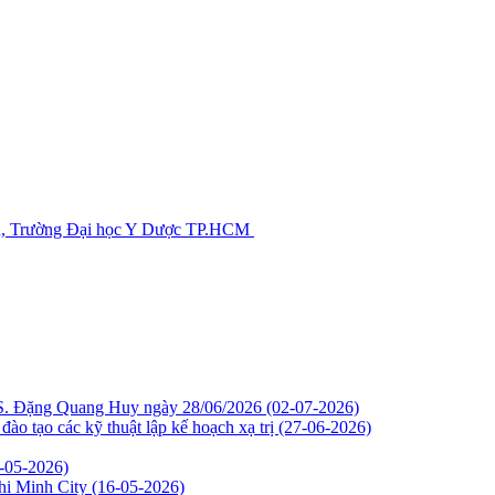
bản, Trường Đại học Y Dược TP.HCM
CS. Đặng Quang Huy ngày 28/06/2026
(02-07-2026)
o tạo các kỹ thuật lập kế hoạch xạ trị
(27-06-2026)
-05-2026)
Chi Minh City
(16-05-2026)