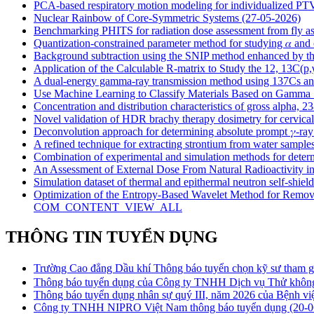
PCA-based respiratory motion modeling for individualized P
Nuclear Rainbow of Core-Symmetric Systems
(27-05-2026)
Benchmarking PHITS for radiation dose assessment from fly
Quantization-constrained parameter method for studying 𝛼 and
Background subtraction using the SNIP method enhanced by 
Application of the Calculable R-matrix to Study the 12, 13C(p
A dual-energy gamma-ray transmission method using 137Cs and 
Use Machine Learning to Classify Materials Based on Gamma 
Concentration and distribution characteristics of gross alpha, 
Novel validation of HDR brachy therapy dosimetry for cervical
Deconvolution approach for determining absolute prompt 𝛾-ray 
A refined technique for extracting strontium from water sample
Combination of experimental and simulation methods for deter
An Assessment of External Dose From Natural Radioactivity i
Simulation dataset of thermal and epithermal neutron self-shiel
Optimization of the Entropy-Based Wavelet Method for Removi
COM_CONTENT_VIEW_ALL
THÔNG TIN TUYỂN DỤNG
Trường Cao đẳng Dầu khí Thông báo tuyển chọn kỹ sư tham gi
Thông báo tuyển dụng của Công ty TNHH Dịch vụ Thử khôn
Thông báo tuyển dụng nhân sự quý III, năm 2026 của Bệnh v
Công ty TNHH NIPRO Việt Nam thông báo tuyển dụng
(20-0