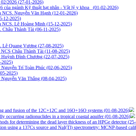
g 02/2026
(27-01-2026)
6 của ngành Kỹ thuật hạt nhân - Vật lý y khoa
(01-02-2026)
của NCS. Nguyễn Văn Hạnh
(12-01-2026)
5-12-2025)
của NCS. Lê Hoàng Minh
(15-12-2025)
S. Châu Thành Tài
(06-11-2025)
CS. Lê Quang Vương
(27-08-2025)
ủa NCS Châu Thành Tài
(11-08-2025)
CS Huỳnh Đình Chương
(22-07-2025)
-2025)
S Nguyễn Trí Toàn Phúc
(02-06-2025)
-05-2025)
CS Nguyễn Văn Thắng
(08-04-2025)
ering and fusion of the 12C+12C and 16O+16O systems
(01-08-2026)
ly occurring radionuclides in a tropical coastal aquifer
(01-08-2026)
hods for determining the dead layer thickness of an HPGe detector
(25
sion using a 137Cs source and NaI(Tl) spectrometry: MCNP-based calibr