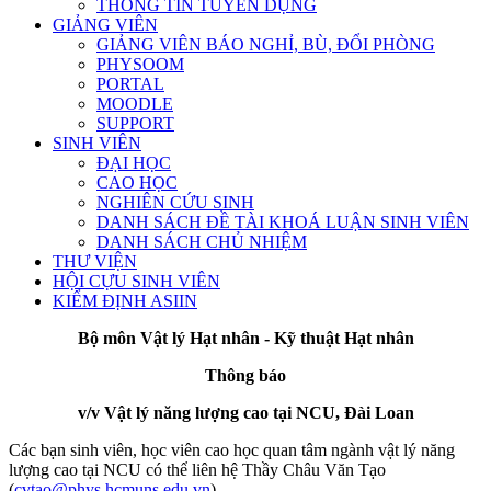
THÔNG TIN TUYỂN DỤNG
GIẢNG VIÊN
GIẢNG VIÊN BÁO NGHỈ, BÙ, ĐỔI PHÒNG
PHYSOOM
PORTAL
MOODLE
SUPPORT
SINH VIÊN
ĐẠI HỌC
CAO HỌC
NGHIÊN CỨU SINH
DANH SÁCH ĐỀ TÀI KHOÁ LUẬN SINH VIÊN
DANH SÁCH CHỦ NHIỆM
THƯ VIỆN
HỘI CỰU SINH VIÊN
KIỂM ĐỊNH ASIIN
Bộ môn Vật lý Hạt nhân - Kỹ thuật Hạt nhân
Thông báo
v/v Vật lý năng lượng cao tại NCU, Đài Loan
Các bạn sinh viên, học viên cao học quan tâm ngành vật lý năng
lượng cao tại NCU có thể liên hệ Thầy Châu Văn Tạo
(
cvtao@phys.hcmuns.edu.vn
)