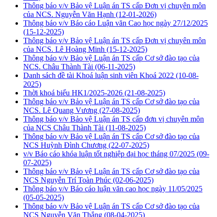
Thông báo v/v Bảo vệ Luận án TS cấp Đơn vị chuyên môn
của NCS. Nguyễn Văn Hạnh
(12-01-2026)
Thông báo v/v Báo cáo Luận văn Cao học ngày 27/12/2025
(15-12-2025)
Thông báo v/v Bảo vệ Luận án TS cấp Đơn vị chuyên môn
của NCS. Lê Hoàng Minh
(15-12-2025)
Thông báo v/v Bảo vệ Luận án TS cấp Cơ sở đào tạo của
NCS. Châu Thành Tài
(06-11-2025)
Danh sách đề tài Khoá luận sinh viên Khoá 2022
(10-08-
2025)
Thời khoá biểu HK1/2025-2026
(21-08-2025)
Thông báo v/v Bảo vệ Luận án TS cấp Cơ sở đào tạo của
NCS. Lê Quang Vương
(27-08-2025)
Thông báo v/v Bảo vệ Luận án TS cấp đơn vị chuyên môn
của NCS Châu Thành Tài
(11-08-2025)
Thông báo v/v Bảo vệ Luận án TS cấp Cơ sở đào tạo của
NCS Huỳnh Đình Chương
(22-07-2025)
v/v Báo cáo khóa luận tốt nghiệp đại học tháng 07/2025
(09-
07-2025)
Thông báo v/v Bảo vệ Luận án TS cấp Cơ sở đào tạo của
NCS Nguyễn Trí Toàn Phúc
(02-06-2025)
Thông báo v/v Báo cáo luận văn cao học ngày 11/05/2025
(05-05-2025)
Thông báo v/v Bảo vệ Luận án TS cấp Cơ sở đào tạo của
NCS Nguyễn Văn Thắng
(08-04-2025)