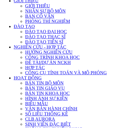
GIỚI THIỆU
GIỚI THIỆU
NHÂN SỰ BỘ MÔN
BAN CỐ VẤN
PHÒNG THÍ NGHIỆM
ĐÀO TẠO
ĐÀO TẠO ĐẠI HỌC
ĐÀO TẠO THẠC SĨ
ĐÀO TẠO TIẾN SĨ
NGHIÊN CỨU - HỢP TÁC
HƯỚNG NGHIÊN CỨU
CÔNG TRÌNH KHOA HỌC
ĐỀ TÀI/DỰ ÁN NCKH
HỢP TÁC
CÔNG CỤ TÍNH TOÁN VÀ MÔ PHỎNG
HOẠT ĐỘNG
BẢN TIN BỘ MÔN
BẢN TIN GIÁO VỤ
BẢN TIN KHOA HỌC
HÌNH ẢNH SỰ KIỆN
BIỂU MẪU
VĂN BẢN HÀNH CHÍNH
SỐ LIỆU THỐNG KÊ
CLB AURORA
SINH VIÊN ĐẶC BIỆT