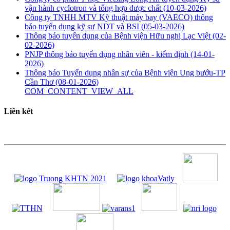
vận hành cyclotron và tổng hợp dược chất
(10-03-2026)
Công ty TNHH MTV Kỹ thuật máy bay (VAECO) thông
báo tuyển dụng kỹ sư NDT và BSI
(05-03-2026)
Thông báo tuyển dụng của Bệnh viện Hữu nghị Lạc Việt
(02-
02-2026)
PNJP thông báo tuyển dụng nhân viên - kiểm định
(14-01-
2026)
Thông báo Tuyển dụng nhân sự của Bệnh viện Ung bướu-TP
Cần Thơ
(08-01-2026)
COM_CONTENT_VIEW_ALL
Liên kết