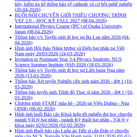
hủy, kiểm tra hệ thống bảo vệ cathode và cơ hội nghề nghiệp
(20-04-2026)
BUỔI NÓI CHUYỆN GIỚI THIỆU CHƯƠNG TRÌNH
VEF 2.0 – HỌC KỲ FALL 2027
(08-04-2026)
International Physics Course (IPC) of Osaka University,
Japan
(08-04-2026)
Thông báo v/v Tuyển sinh đi học tại Ba Lan năm 2026
(04-
04-2026)
Hình ảnh Hội thảo Năng lượng và Điện hạt nhân tại Việt
Nam ngày 20/03/2026
(24-03-2026)
Invitation to Nominate Year 3-4 Physics Students: NUS
Science Summer Institute (SSI) 2026
(18-03-2026)
Thông báo v/v Tuyển sinh đi học tại Liên bang Nga năm
2026
(13-03-2026)
Thông báo Xét tuyển Nghiên cứu sinh năm 2026 - đợt 1
(10-
03-2026)
Thông báo tuyển sinh Trình độ Thạc sĩ năm 2026 - đợt 1
(10-
03-2026)
Chương trình START mùa hè - 2026 tại Viện Dubna - Nga
(JINR)
(06-02-2026)
Hình ảnh buổi Báo cáo Khoá luận tốt nghiệp đại học chuyên
ngành Vật lý hạt nhân - ngành Kỹ thuật hạt nhân - Vật lý y
khoa ngày 02/02/2026
(02-02-2026)
Hình ảnh Buổi báo cáo Luận án Tiến sĩ cấp Đơn vị chuyên
môn của NCS. Nguyễn Văn Hạnh ngày 31/01/2026
(01-02-