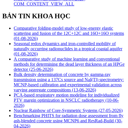
COM_CONTENT_VIEW_ALL
BẢN TIN KHOA HỌC
Comparative folding-model study of low-energy elastic
scattering and fusion of the 12C+12C and 16O+16O systems
(01-08-2026)
Seasonal redox dynamics and iron‑controlled mobility of
naturally occurring radionuclides in a tropical coastal aquifer
(01-08-2026)
A comparative study of machine learning and conventional
methods for determining the dead layer thickness of an HPGe
detector
(25-06-2026)
Bulk density determination of concrete by gamma-ray
transmission using a 137Cs source and NaI(Tl) spectrometry:
MCNP-based calibration and experimental validation across
varying aggregate compositions
(13-06-2026)
PCA-based respiratory motion modeling for individualized
PTV margin optimization in NSCLC radiotherapy
(10-06-
2026)
Nuclear Rainbow of Core-Symmetric Systems
(27-05-2026)
Benchmarking PHITS for radiation dose assessment from fly
ash-blended concrete using MCNP6 and ResRad-Build
(30-
04-2026)