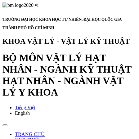
TRƯỜNG ĐẠI HỌC KHOA HỌC TỰ NHIÊN, ĐẠI HỌC QUỐC GIA
THÀNH PHỐ HỒ CHÍ MINH
KHOA VẬT LÝ - VẬT LÝ KỸ THUẬT
BỘ MÔN VẬT LÝ HẠT
NHÂN - NGÀNH KỸ THUẬT
HẠT NHÂN - NGÀNH VẬT
LÝ Y KHOA
Tiếng Việt
English
TRANG CHỦ