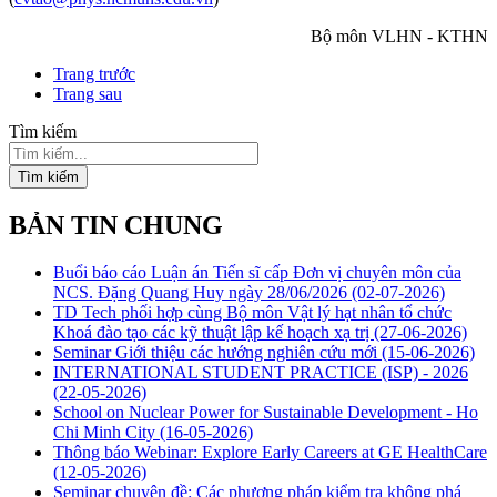
Bộ môn VLHN - KTHN
Trang trước
Trang sau
Tìm kiếm
Tìm kiếm
BẢN TIN CHUNG
Buổi báo cáo Luận án Tiến sĩ cấp Đơn vị chuyên môn của
NCS. Đặng Quang Huy ngày 28/06/2026
(02-07-2026)
TD Tech phối hợp cùng Bộ môn Vật lý hạt nhân tổ chức
Khoá đào tạo các kỹ thuật lập kế hoạch xạ trị
(27-06-2026)
Seminar Giới thiệu các hướng nghiên cứu mới
(15-06-2026)
INTERNATIONAL STUDENT PRACTICE (ISP) - 2026
(22-05-2026)
School on Nuclear Power for Sustainable Development - Ho
Chi Minh City
(16-05-2026)
Thông báo Webinar: Explore Early Careers at GE HealthCare
(12-05-2026)
Seminar chuyên đề: Các phương pháp kiểm tra không phá