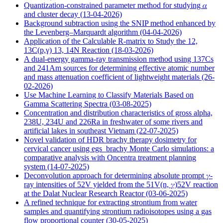
Quantization-constrained parameter method for studying 𝛼
and cluster decay
(13-04-2026)
Background subtraction using the SNIP method enhanced by
the Levenberg–Marquardt algorithm
(04-04-2026)
Application of the Calculable R-matrix to Study the 12,
13C(p,γ) 13, 14N Reaction
(18-03-2026)
A dual-energy gamma-ray transmission method using 137Cs
and 241Am sources for determining effective atomic number
and mass attenuation coefficient of lightweight materials
(26-
02-2026)
Use Machine Learning to Classify Materials Based on
Gamma Scattering Spectra
(03-08-2025)
Concentration and distribution characteristics of gross alpha,
238U, 234U and 226Ra in freshwater of some rivers and
artificial lakes in southeast Vietnam
(22-07-2025)
Novel validation of HDR brachy therapy dosimetry for
cervical cancer using egs_brachy Monte Carlo simulations: a
comparative analysis with Oncentra treatment planning
system
(14-07-2025)
Deconvolution approach for determining absolute prompt 𝛾-
ray intensities of 52V yielded from the 51V(n, 𝛾)52V reaction
at the Dalat Nuclear Research Reactor
(03-06-2025)
A refined technique for extracting strontium from water
samples and quantifying strontium radioisotopes using a gas
flow proportional counter
(30-05-2025)