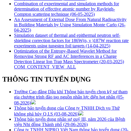
Combination of experimental and simulation methods for
determination of effective atomic number by Rayleigh-
Compton scattering technique
(06-05-2025)
An Assessment of External Dose From Natural Radioactivity
in Building Materials by Using Simulation Monte Carlo
(26-
04-2025)
Simulation dataset of thermal and epithermal neutron self-
shielding correction factors for 186W(n, γ )187W reaction rate
experiments using tungsten foil targets
(14-04-2025)
Optimization of the Entropy-Based Wavelet Method for
Removing Strong RF and AC Interferences in a Charge
Detection Linear Ion Trap Mass Spectrometer
(20-03-2025)
COM_CONTENT_VIEW_ALL
THÔNG TIN TUYỂN DỤNG
Trường Cao đẳng Dầu khí Thông báo tuyển chọn kỹ sư tham
gia chương trình đào tạo nguồn nhân lực điện hạt nhân
(05-
08-2026)
Thông báo tuyển dụng của Công ty TNHH Dịch vụ Thử
không phá hủy Q.I.S
(03-08-2026)
Thông báo tuyển dụng nhân sự quý III, năm 2026 của Bệnh
viện Nhi đồng Thành phố
(29-06-2026)
Công ty TNHH NIPRO Việt Nam thông báo tuyển dụng
(20-