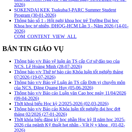
2026)
SOKENDAI KEK Tsukuba/J-PARC Summer Student
Program
(30-01-2026)
Thông báo số 1 - Hội nghị khoa học trẻ Trường Đại học
Khoa học tự nhiên, ĐHQG-HCM Lần 3 - Năm 2026
(14-01-
2026)
COM_CONTENT_VIEW_ALL
BẢN TIN GIÁO VỤ
Thông báo v/v Bảo vệ luận án TS cấp Cơ sở đào tạo của
NCS. Lê Hoàng Minh
(28-07-2026)
Thông báo v/v Thứ tự báo cáo Khóa luận tốt nghiệp tháng
07/2026
(19-07-2026)
Thông báo v/v Bảo vệ Luận án TS cấp Đơn vị chuyên môn
của NCS. Đặng Quang Huy
(05-06-2026)
Thông báo v/v Báo cáo Luận văn Cao học ngày 11/04/2026
(09-04-2026)
Thời khoá biểu Học kỳ 2/2025-2026
(02-03-2026)
Thông báo v/v Báo cáo Khóa luận tốt nghiệp đại học đợt
tháng 02/2026
(27-01-2026)
Thời khóa biểu đăng ký học phần Học kỳ II năm học 2025-
2026 của ngành Kỹ thuật hạt nhân - Vật lý y khoa
(01-02-
2026)