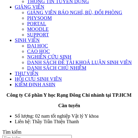
THÔNG TIN TUYỂN DỤNG
GIẢNG VIÊN
GIẢNG VIÊN BÁO NGHỈ, BÙ, ĐỔI PHÒNG
PHYSOOM
PORTAL
MOODLE
SUPPORT
SINH VIÊN
ĐẠI HỌC
CAO HỌC
NGHIÊN CỨU SINH
DANH SÁCH ĐỀ TÀI KHOÁ LUẬN SINH VIÊN
DANH SÁCH CHỦ NHIỆM
THƯ VIỆN
HỘI CỰU SINH VIÊN
KIỂM ĐỊNH ASIIN
Công ty Cổ phần Y học Rạng Đông Chi nhánh tại TP.HCM
Cần tuyển
Số lượng: 02 nam tốt nghiệp Vật lý Y khoa
Liên hệ: Thầy Trần Thiện Thanh
Tìm kiếm