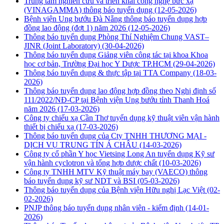
Trung tâm nghiên cứu và triển khai công nghệ bức xạ
(VINAGAMMA) thông báo tuyển dụng
(12-05-2026)
Bệnh viện Ung bướu Đà Nẵng thông báo tuyển dụng hợp
đồng lao động (đợt 1) năm 2026
(12-05-2026)
Thông báo tuyển dụng Phòng Thí Nghiệm Chung VAST–
JINR (Joint Laboratory)
(30-04-2026)
Thông báo tuyển dụng Giảng viên công tác tại khoa Khoa
học cơ bản, Trường Đại học Y Dược TP.HCM
(29-04-2026)
Thông báo tuyển dụng & thực tập tại TTA Company
(18-03-
2026)
Thông báo tuyển dụng lao động hợp đồng theo Nghị định số
111/2022/NĐ-CP tại Bệnh viện Ung bướu tỉnh Thanh Hoá
năm 2026
(17-03-2026)
Công ty chiếu xạ Cần Thơ tuyển dụng kỹ thuật viên vận hành
thiết bị chiếu xạ
(17-03-2026)
Thông báo tuyển dụng của Cty TNHH THƯƠNG MẠI -
DỊCH VỤ TRUNG TÍN Á CHÂU
(14-03-2026)
Công ty cổ phần Y học Vietsing Long An tuyển dụng Kỹ sư
vận hành cyclotron và tổng hợp dược chất
(10-03-2026)
Công ty TNHH MTV Kỹ thuật máy bay (VAECO) thông
báo tuyển dụng kỹ sư NDT và BSI
(05-03-2026)
Thông báo tuyển dụng của Bệnh viện Hữu nghị Lạc Việt
(02-
02-2026)
PNJP thông báo tuyển dụng nhân viên - kiểm định
(14-01-
2026)