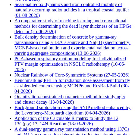
Seasonal redox dynamics and iron‑controlled mobility of
naturally occurring radionuclides in a tropical coastal aquifer
(01-08-2026)
A comparative study of machine learning and conventional
methods for determining the dead layer thickness of an HPGe
detector
(25-06-2026)
Bulk density determination of concrete by gamma-ray
transmission using a 137Cs source and NaI(Tl) spectrometry:
MCNP-based calibration and experimental validation across
varying aggregate compositions
(13-06-2026)
PCA-based respiratory motion modeling for individualized
PTV margin optimization in NSCLC radiotherapy
(10-06-
2026)
Nuclear Rainbow of Core-Symmetric Systems
(27-05-2026)
Benchmarking PHITS for radiation dose assessment from fly
ash-blended concrete using MCNP6 and ResRad-Build
(30-
04-2026)
Quantization-constrained parameter method for studying 𝛼
and cluster decay
(13-04-2026)
Background subtraction using the SNIP method enhanced by
the Levenberg–Marquardt algorithm
(04-04-2026)
Application of the Calculable R-matrix to Study the 12,
13C(p,γ) 13, 14N Reaction
(18-03-2026)
A dual-energy gamma-ray transmission method using 137Cs
and 241Am sources for determining effective atomic number