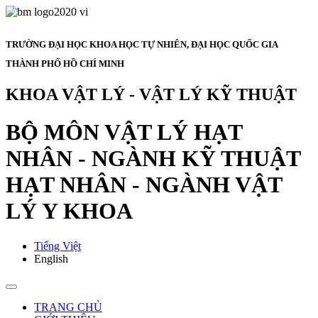
TRƯỜNG ĐẠI HỌC KHOA HỌC TỰ NHIÊN, ĐẠI HỌC QUỐC GIA
THÀNH PHỐ HỒ CHÍ MINH
KHOA VẬT LÝ - VẬT LÝ KỸ THUẬT
BỘ MÔN VẬT LÝ HẠT
NHÂN - NGÀNH KỸ THUẬT
HẠT NHÂN - NGÀNH VẬT
LÝ Y KHOA
Tiếng Việt
English
TRANG CHỦ