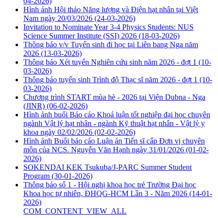
04-2026)
Hình ảnh Hội thảo Năng lượng và Điện hạt nhân tại Việt
Nam ngày 20/03/2026
(24-03-2026)
Invitation to Nominate Year 3-4 Physics Students: NUS
Science Summer Institute (SSI) 2026
(18-03-2026)
Thông báo v/v Tuyển sinh đi học tại Liên bang Nga năm
2026
(13-03-2026)
Thông báo Xét tuyển Nghiên cứu sinh năm 2026 - đợt 1
(10-
03-2026)
Thông báo tuyển sinh Trình độ Thạc sĩ năm 2026 - đợt 1
(10-
03-2026)
Chương trình START mùa hè - 2026 tại Viện Dubna - Nga
(JINR)
(06-02-2026)
Hình ảnh buổi Báo cáo Khoá luận tốt nghiệp đại học chuyên
ngành Vật lý hạt nhân - ngành Kỹ thuật hạt nhân - Vật lý y
khoa ngày 02/02/2026
(02-02-2026)
Hình ảnh Buổi báo cáo Luận án Tiến sĩ cấp Đơn vị chuyên
môn của NCS. Nguyễn Văn Hạnh ngày 31/01/2026
(01-02-
2026)
SOKENDAI KEK Tsukuba/J-PARC Summer Student
Program
(30-01-2026)
Thông báo số 1 - Hội nghị khoa học trẻ Trường Đại học
Khoa học tự nhiên, ĐHQG-HCM Lần 3 - Năm 2026
(14-01-
2026)
COM_CONTENT_VIEW_ALL