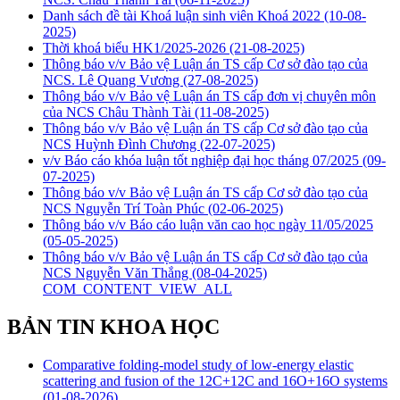
Danh sách đề tài Khoá luận sinh viên Khoá 2022
(10-08-
2025)
Thời khoá biểu HK1/2025-2026
(21-08-2025)
Thông báo v/v Bảo vệ Luận án TS cấp Cơ sở đào tạo của
NCS. Lê Quang Vương
(27-08-2025)
Thông báo v/v Bảo vệ Luận án TS cấp đơn vị chuyên môn
của NCS Châu Thành Tài
(11-08-2025)
Thông báo v/v Bảo vệ Luận án TS cấp Cơ sở đào tạo của
NCS Huỳnh Đình Chương
(22-07-2025)
v/v Báo cáo khóa luận tốt nghiệp đại học tháng 07/2025
(09-
07-2025)
Thông báo v/v Bảo vệ Luận án TS cấp Cơ sở đào tạo của
NCS Nguyễn Trí Toàn Phúc
(02-06-2025)
Thông báo v/v Báo cáo luận văn cao học ngày 11/05/2025
(05-05-2025)
Thông báo v/v Bảo vệ Luận án TS cấp Cơ sở đào tạo của
NCS Nguyễn Văn Thắng
(08-04-2025)
COM_CONTENT_VIEW_ALL
BẢN TIN KHOA HỌC
Comparative folding-model study of low-energy elastic
scattering and fusion of the 12C+12C and 16O+16O systems
(01-08-2026)