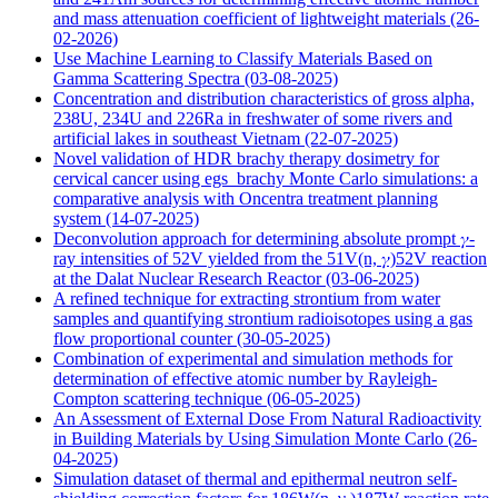
and mass attenuation coefficient of lightweight materials
(26-
02-2026)
Use Machine Learning to Classify Materials Based on
Gamma Scattering Spectra
(03-08-2025)
Concentration and distribution characteristics of gross alpha,
238U, 234U and 226Ra in freshwater of some rivers and
artificial lakes in southeast Vietnam
(22-07-2025)
Novel validation of HDR brachy therapy dosimetry for
cervical cancer using egs_brachy Monte Carlo simulations: a
comparative analysis with Oncentra treatment planning
system
(14-07-2025)
Deconvolution approach for determining absolute prompt 𝛾-
ray intensities of 52V yielded from the 51V(n, 𝛾)52V reaction
at the Dalat Nuclear Research Reactor
(03-06-2025)
A refined technique for extracting strontium from water
samples and quantifying strontium radioisotopes using a gas
flow proportional counter
(30-05-2025)
Combination of experimental and simulation methods for
determination of effective atomic number by Rayleigh-
Compton scattering technique
(06-05-2025)
An Assessment of External Dose From Natural Radioactivity
in Building Materials by Using Simulation Monte Carlo
(26-
04-2025)
Simulation dataset of thermal and epithermal neutron self-