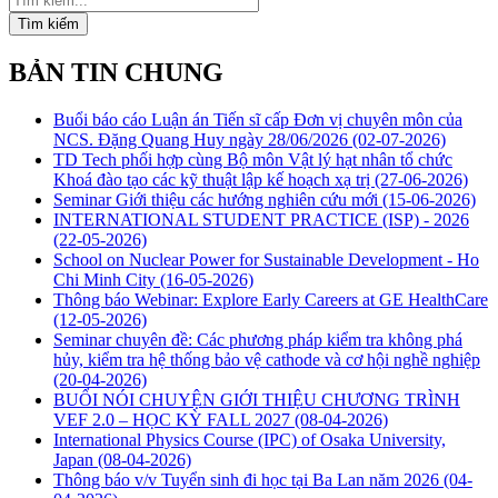
Tìm kiếm
BẢN TIN CHUNG
Buổi báo cáo Luận án Tiến sĩ cấp Đơn vị chuyên môn của
NCS. Đặng Quang Huy ngày 28/06/2026
(02-07-2026)
TD Tech phối hợp cùng Bộ môn Vật lý hạt nhân tổ chức
Khoá đào tạo các kỹ thuật lập kế hoạch xạ trị
(27-06-2026)
Seminar Giới thiệu các hướng nghiên cứu mới
(15-06-2026)
INTERNATIONAL STUDENT PRACTICE (ISP) - 2026
(22-05-2026)
School on Nuclear Power for Sustainable Development - Ho
Chi Minh City
(16-05-2026)
Thông báo Webinar: Explore Early Careers at GE HealthCare
(12-05-2026)
Seminar chuyên đề: Các phương pháp kiểm tra không phá
hủy, kiểm tra hệ thống bảo vệ cathode và cơ hội nghề nghiệp
(20-04-2026)
BUỔI NÓI CHUYỆN GIỚI THIỆU CHƯƠNG TRÌNH
VEF 2.0 – HỌC KỲ FALL 2027
(08-04-2026)
International Physics Course (IPC) of Osaka University,
Japan
(08-04-2026)
Thông báo v/v Tuyển sinh đi học tại Ba Lan năm 2026
(04-