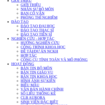
GIỚI THIỆU
GIỚI THIỆU
NHÂN SỰ BỘ MÔN
BAN CỐ VẤN
PHÒNG THÍ NGHIỆM
ĐÀO TẠO
ĐÀO TẠO ĐẠI HỌC
ĐÀO TẠO THẠC SĨ
ĐÀO TẠO TIẾN SĨ
NGHIÊN CỨU - HỢP TÁC
HƯỚNG NGHIÊN CỨU
CÔNG TRÌNH KHOA HỌC
ĐỀ TÀI/DỰ ÁN NCKH
HỢP TÁC
CÔNG CỤ TÍNH TOÁN VÀ MÔ PHỎNG
HOẠT ĐỘNG
BẢN TIN BỘ MÔN
BẢN TIN GIÁO VỤ
BẢN TIN KHOA HỌC
HÌNH ẢNH SỰ KIỆN
BIỂU MẪU
VĂN BẢN HÀNH CHÍNH
SỐ LIỆU THỐNG KÊ
CLB AURORA
SINH VIÊN ĐẶC BIỆT