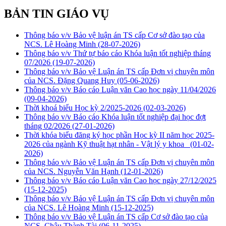
BẢN TIN GIÁO VỤ
Thông báo v/v Bảo vệ luận án TS cấp Cơ sở đào tạo của
NCS. Lê Hoàng Minh
(28-07-2026)
Thông báo v/v Thứ tự báo cáo Khóa luận tốt nghiệp tháng
07/2026
(19-07-2026)
Thông báo v/v Bảo vệ Luận án TS cấp Đơn vị chuyên môn
của NCS. Đặng Quang Huy
(05-06-2026)
Thông báo v/v Báo cáo Luận văn Cao học ngày 11/04/2026
(09-04-2026)
Thời khoá biểu Học kỳ 2/2025-2026
(02-03-2026)
Thông báo v/v Báo cáo Khóa luận tốt nghiệp đại học đợt
tháng 02/2026
(27-01-2026)
Thời khóa biểu đăng ký học phần Học kỳ II năm học 2025-
2026 của ngành Kỹ thuật hạt nhân - Vật lý y khoa
(01-02-
2026)
Thông báo v/v Bảo vệ Luận án TS cấp Đơn vị chuyên môn
của NCS. Nguyễn Văn Hạnh
(12-01-2026)
Thông báo v/v Báo cáo Luận văn Cao học ngày 27/12/2025
(15-12-2025)
Thông báo v/v Bảo vệ Luận án TS cấp Đơn vị chuyên môn
của NCS. Lê Hoàng Minh
(15-12-2025)
Thông báo v/v Bảo vệ Luận án TS cấp Cơ sở đào tạo của
NCS. Châu Thành Tài
(06-11-2025)