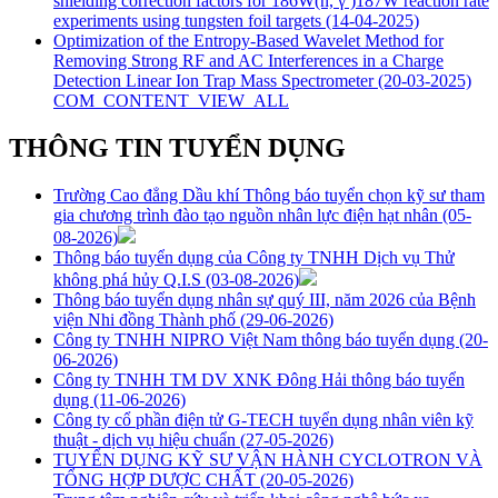
shielding correction factors for 186W(n, γ )187W reaction rate
experiments using tungsten foil targets
(14-04-2025)
Optimization of the Entropy-Based Wavelet Method for
Removing Strong RF and AC Interferences in a Charge
Detection Linear Ion Trap Mass Spectrometer
(20-03-2025)
COM_CONTENT_VIEW_ALL
THÔNG TIN TUYỂN DỤNG
Trường Cao đẳng Dầu khí Thông báo tuyển chọn kỹ sư tham
gia chương trình đào tạo nguồn nhân lực điện hạt nhân
(05-
08-2026)
Thông báo tuyển dụng của Công ty TNHH Dịch vụ Thử
không phá hủy Q.I.S
(03-08-2026)
Thông báo tuyển dụng nhân sự quý III, năm 2026 của Bệnh
viện Nhi đồng Thành phố
(29-06-2026)
Công ty TNHH NIPRO Việt Nam thông báo tuyển dụng
(20-
06-2026)
Công ty TNHH TM DV XNK Đông Hải thông báo tuyển
dụng
(11-06-2026)
Công ty cổ phần điện tử G-TECH tuyển dụng nhân viên kỹ
thuật - dịch vụ hiệu chuẩn
(27-05-2026)
TUYỂN DỤNG KỸ SƯ VẬN HÀNH CYCLOTRON VÀ
TỔNG HỢP DƯỢC CHẤT
(20-05-2026)