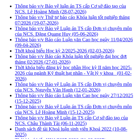
Thông báo v/v Bảo vệ luận án TS cấp Cơ sở đào tạo của
NCS. Lê Hoàng Minh
(28-07-2026)
Thông báo v/v Thứ tự báo cáo Khóa luận tốt nghiệp tháng
07/2026
(19-07-2026)
Thông báo v/v Bảo vệ Luận án TS cấp Đơn vị chuyên môn
của NCS. Đặng Quang Huy
(05-06-2026)
Thông báo v/v Báo cáo Luận văn Cao học ngày 11/04/2026
(09-04-2026)
Thời khoá biểu Học kỳ 2/2025-2026
(02-03-2026)
Thông báo v/v Báo cáo Khóa luận tốt nghiệp đại học đợt
tháng 02/2026
(27-01-2026)
Thời khóa biểu đăng ký học phần Học kỳ II năm học 2025-
2026 của ngành Kỹ thuật hạt nhân - Vật lý y khoa
(01-02-
2026)
Thông báo v/v Bảo vệ Luận án TS cấp Đơn vị chuyên môn
của NCS. Nguyễn Văn Hạnh
(12-01-2026)
Thông báo v/v Báo cáo Luận văn Cao học ngày 27/12/2025
(15-12-2025)
Thông báo v/v Bảo vệ Luận án TS cấp Đơn vị chuyên môn
của NCS. Lê Hoàng Minh
(15-12-2025)
Thông báo v/v Bảo vệ Luận án TS cấp Cơ sở đào tạo của
NCS. Châu Thành Tài
(06-11-2025)
Danh sách đề tài Khoá luận sinh viên Khoá 2022
(10-08-
2025)