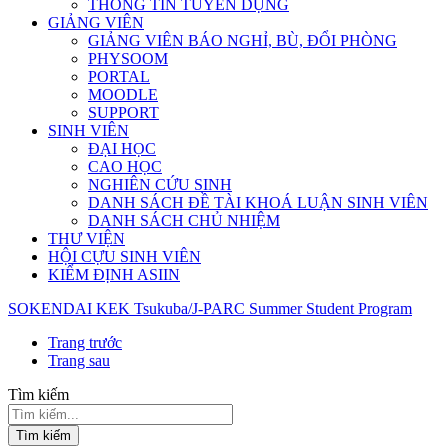
THÔNG TIN TUYỂN DỤNG
GIẢNG VIÊN
GIẢNG VIÊN BÁO NGHỈ, BÙ, ĐỔI PHÒNG
PHYSOOM
PORTAL
MOODLE
SUPPORT
SINH VIÊN
ĐẠI HỌC
CAO HỌC
NGHIÊN CỨU SINH
DANH SÁCH ĐỀ TÀI KHOÁ LUẬN SINH VIÊN
DANH SÁCH CHỦ NHIỆM
THƯ VIỆN
HỘI CỰU SINH VIÊN
KIỂM ĐỊNH ASIIN
SOKENDAI KEK Tsukuba/J-PARC Summer Student Program
Trang trước
Trang sau
Tìm kiếm
Tìm kiếm