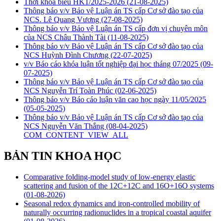
Thời khoá biểu HK1/2025-2026
(21-08-2025)
Thông báo v/v Bảo vệ Luận án TS cấp Cơ sở đào tạo của
NCS. Lê Quang Vương
(27-08-2025)
Thông báo v/v Bảo vệ Luận án TS cấp đơn vị chuyên môn
của NCS Châu Thành Tài
(11-08-2025)
Thông báo v/v Bảo vệ Luận án TS cấp Cơ sở đào tạo của
NCS Huỳnh Đình Chương
(22-07-2025)
v/v Báo cáo khóa luận tốt nghiệp đại học tháng 07/2025
(09-
07-2025)
Thông báo v/v Bảo vệ Luận án TS cấp Cơ sở đào tạo của
NCS Nguyễn Trí Toàn Phúc
(02-06-2025)
Thông báo v/v Báo cáo luận văn cao học ngày 11/05/2025
(05-05-2025)
Thông báo v/v Bảo vệ Luận án TS cấp Cơ sở đào tạo của
NCS Nguyễn Văn Thắng
(08-04-2025)
COM_CONTENT_VIEW_ALL
BẢN TIN KHOA HỌC
Comparative folding-model study of low-energy elastic
scattering and fusion of the 12C+12C and 16O+16O systems
(01-08-2026)
Seasonal redox dynamics and iron‑controlled mobility of
naturally occurring radionuclides in a tropical coastal aquifer