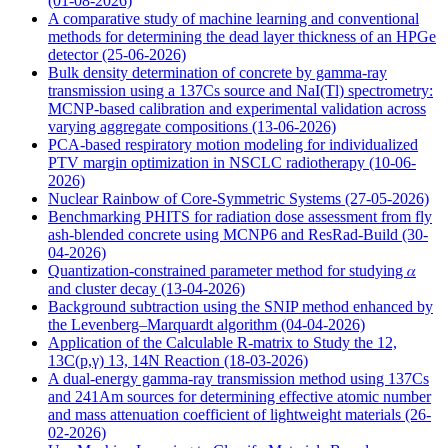
(01-08-2026)
A comparative study of machine learning and conventional
methods for determining the dead layer thickness of an HPGe
detector
(25-06-2026)
Bulk density determination of concrete by gamma-ray
transmission using a 137Cs source and NaI(Tl) spectrometry:
MCNP-based calibration and experimental validation across
varying aggregate compositions
(13-06-2026)
PCA-based respiratory motion modeling for individualized
PTV margin optimization in NSCLC radiotherapy
(10-06-
2026)
Nuclear Rainbow of Core-Symmetric Systems
(27-05-2026)
Benchmarking PHITS for radiation dose assessment from fly
ash-blended concrete using MCNP6 and ResRad-Build
(30-
04-2026)
Quantization-constrained parameter method for studying 𝛼
and cluster decay
(13-04-2026)
Background subtraction using the SNIP method enhanced by
the Levenberg–Marquardt algorithm
(04-04-2026)
Application of the Calculable R-matrix to Study the 12,
13C(p,γ) 13, 14N Reaction
(18-03-2026)
A dual-energy gamma-ray transmission method using 137Cs
and 241Am sources for determining effective atomic number
and mass attenuation coefficient of lightweight materials
(26-
02-2026)