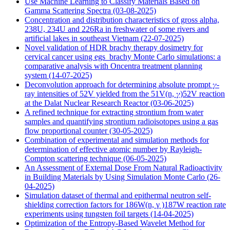
Use Machine Learning to Classify Materials Based on
Gamma Scattering Spectra
(03-08-2025)
Concentration and distribution characteristics of gross alpha,
238U, 234U and 226Ra in freshwater of some rivers and
artificial lakes in southeast Vietnam
(22-07-2025)
Novel validation of HDR brachy therapy dosimetry for
cervical cancer using egs_brachy Monte Carlo simulations: a
comparative analysis with Oncentra treatment planning
system
(14-07-2025)
Deconvolution approach for determining absolute prompt 𝛾-
ray intensities of 52V yielded from the 51V(n, 𝛾)52V reaction
at the Dalat Nuclear Research Reactor
(03-06-2025)
A refined technique for extracting strontium from water
samples and quantifying strontium radioisotopes using a gas
flow proportional counter
(30-05-2025)
Combination of experimental and simulation methods for
determination of effective atomic number by Rayleigh-
Compton scattering technique
(06-05-2025)
An Assessment of External Dose From Natural Radioactivity
in Building Materials by Using Simulation Monte Carlo
(26-
04-2025)
Simulation dataset of thermal and epithermal neutron self-
shielding correction factors for 186W(n, γ )187W reaction rate
experiments using tungsten foil targets
(14-04-2025)
Optimization of the Entropy-Based Wavelet Method for