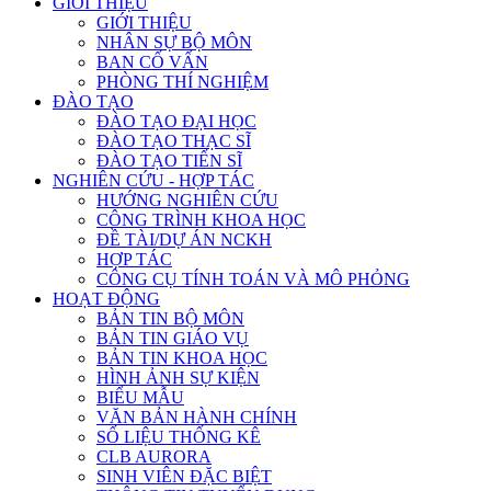
GIỚI THIỆU
GIỚI THIỆU
NHÂN SỰ BỘ MÔN
BAN CỐ VẤN
PHÒNG THÍ NGHIỆM
ĐÀO TẠO
ĐÀO TẠO ĐẠI HỌC
ĐÀO TẠO THẠC SĨ
ĐÀO TẠO TIẾN SĨ
NGHIÊN CỨU - HỢP TÁC
HƯỚNG NGHIÊN CỨU
CÔNG TRÌNH KHOA HỌC
ĐỀ TÀI/DỰ ÁN NCKH
HỢP TÁC
CÔNG CỤ TÍNH TOÁN VÀ MÔ PHỎNG
HOẠT ĐỘNG
BẢN TIN BỘ MÔN
BẢN TIN GIÁO VỤ
BẢN TIN KHOA HỌC
HÌNH ẢNH SỰ KIỆN
BIỂU MẪU
VĂN BẢN HÀNH CHÍNH
SỐ LIỆU THỐNG KÊ
CLB AURORA
SINH VIÊN ĐẶC BIỆT