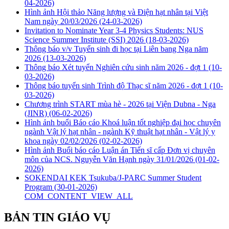
04-2026)
Hình ảnh Hội thảo Năng lượng và Điện hạt nhân tại Việt
Nam ngày 20/03/2026
(24-03-2026)
Invitation to Nominate Year 3-4 Physics Students: NUS
Science Summer Institute (SSI) 2026
(18-03-2026)
Thông báo v/v Tuyển sinh đi học tại Liên bang Nga năm
2026
(13-03-2026)
Thông báo Xét tuyển Nghiên cứu sinh năm 2026 - đợt 1
(10-
03-2026)
Thông báo tuyển sinh Trình độ Thạc sĩ năm 2026 - đợt 1
(10-
03-2026)
Chương trình START mùa hè - 2026 tại Viện Dubna - Nga
(JINR)
(06-02-2026)
Hình ảnh buổi Báo cáo Khoá luận tốt nghiệp đại học chuyên
ngành Vật lý hạt nhân - ngành Kỹ thuật hạt nhân - Vật lý y
khoa ngày 02/02/2026
(02-02-2026)
Hình ảnh Buổi báo cáo Luận án Tiến sĩ cấp Đơn vị chuyên
môn của NCS. Nguyễn Văn Hạnh ngày 31/01/2026
(01-02-
2026)
SOKENDAI KEK Tsukuba/J-PARC Summer Student
Program
(30-01-2026)
COM_CONTENT_VIEW_ALL
BẢN TIN GIÁO VỤ