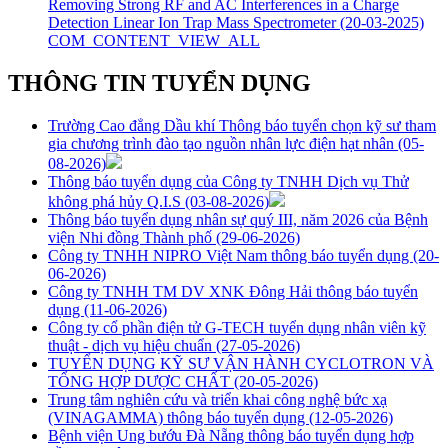
Removing Strong RF and AC Interferences in a Charge
Detection Linear Ion Trap Mass Spectrometer
(20-03-2025)
COM_CONTENT_VIEW_ALL
THÔNG TIN TUYỂN DỤNG
Trường Cao đẳng Dầu khí Thông báo tuyển chọn kỹ sư tham
gia chương trình đào tạo nguồn nhân lực điện hạt nhân
(05-
08-2026)
Thông báo tuyển dụng của Công ty TNHH Dịch vụ Thử
không phá hủy Q.I.S
(03-08-2026)
Thông báo tuyển dụng nhân sự quý III, năm 2026 của Bệnh
viện Nhi đồng Thành phố
(29-06-2026)
Công ty TNHH NIPRO Việt Nam thông báo tuyển dụng
(20-
06-2026)
Công ty TNHH TM DV XNK Đông Hải thông báo tuyển
dụng
(11-06-2026)
Công ty cổ phần điện tử G-TECH tuyển dụng nhân viên kỹ
thuật - dịch vụ hiệu chuẩn
(27-05-2026)
TUYỂN DỤNG KỸ SƯ VẬN HÀNH CYCLOTRON VÀ
TỔNG HỢP DƯỢC CHẤT
(20-05-2026)
Trung tâm nghiên cứu và triển khai công nghệ bức xạ
(VINAGAMMA) thông báo tuyển dụng
(12-05-2026)
Bệnh viện Ung bướu Đà Nẵng thông báo tuyển dụng hợp