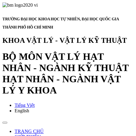
TRƯỜNG ĐẠI HỌC KHOA HỌC TỰ NHIÊN, ĐẠI HỌC QUỐC GIA
THÀNH PHỐ HỒ CHÍ MINH
KHOA VẬT LÝ - VẬT LÝ KỸ THUẬT
BỘ MÔN VẬT LÝ HẠT
NHÂN - NGÀNH KỸ THUẬT
HẠT NHÂN - NGÀNH VẬT
LÝ Y KHOA
Tiếng Việt
English
TRANG CHỦ