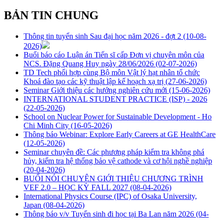
BẢN TIN CHUNG
Thông tin tuyển sinh Sau đại học năm 2026 - đợt 2
(10-08-
2026)
Buổi báo cáo Luận án Tiến sĩ cấp Đơn vị chuyên môn của
NCS. Đặng Quang Huy ngày 28/06/2026
(02-07-2026)
TD Tech phối hợp cùng Bộ môn Vật lý hạt nhân tổ chức
Khoá đào tạo các kỹ thuật lập kế hoạch xạ trị
(27-06-2026)
Seminar Giới thiệu các hướng nghiên cứu mới
(15-06-2026)
INTERNATIONAL STUDENT PRACTICE (ISP) - 2026
(22-05-2026)
School on Nuclear Power for Sustainable Development - Ho
Chi Minh City
(16-05-2026)
Thông báo Webinar: Explore Early Careers at GE HealthCare
(12-05-2026)
Seminar chuyên đề: Các phương pháp kiểm tra không phá
hủy, kiểm tra hệ thống bảo vệ cathode và cơ hội nghề nghiệp
(20-04-2026)
BUỔI NÓI CHUYỆN GIỚI THIỆU CHƯƠNG TRÌNH
VEF 2.0 – HỌC KỲ FALL 2027
(08-04-2026)
International Physics Course (IPC) of Osaka University,
Japan
(08-04-2026)
Thông báo v/v Tuyển sinh đi học tại Ba Lan năm 2026
(04-