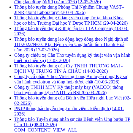
đồng lao động (đợt 1) năm 2026
(12-05-2026)
Thông báo tuyển dụng Phòng Thí Nghiệm Chung VAST–
JINR (Joint Laboratory)
(30-04-2026)
Thông báo tuyển dụng Giảng viên công tác tại khoa Khoa
học cơ bản, Trường Đại học Y Dược TP.HCM
(29-04-2026)
Thông báo tuyển dụng & thực tập tại TTA Company
(18-03-
2026)
Thông báo tuyển dụng lao động hợp đồng theo Nghị định số
111/2022/NĐ-CP tại Bệnh viện Ung bướu tỉnh Thanh Hoá
năm 2026
(17-03-2026)
Công ty chiếu xạ Cần Thơ tuyển dụng kỹ thuật viên vận hành
thiết bị chiếu xạ
(17-03-2026)
Thông báo tuyển dụng của Cty TNHH THƯƠNG MẠI -
DỊCH VỤ TRUNG TÍN Á CHÂU
(14-03-2026)
Công ty cổ phần Y học Vietsing Long An tuyển dụng Kỹ sư
vận hành cyclotron và tổng hợp dược chất
(10-03-2026)
Công ty TNHH MTV Kỹ thuật máy bay (VAECO) thông
báo tuyển dụng kỹ sư NDT và BSI
(05-03-2026)
Thông báo tuyển dụng của Bệnh viện Hữu nghị Lạc Việt
(02-
02-2026)
PNJP thông báo tuyển dụng nhân viên - kiểm định
(14-01-
2026)
Thông báo Tuyển dụng nhân sự của Bệnh viện Ung bướu-TP
Cần Thơ
(08-01-2026)
COM_CONTENT_VIEW_ALL