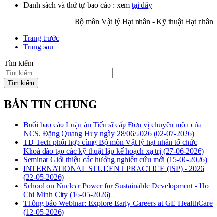
Danh sách và thứ tự báo cáo : xem
tại đây
Bộ môn Vật lý Hạt nhân - Kỹ thuật Hạt nhân
Trang trước
Trang sau
Tìm kiếm
Tìm kiếm
BẢN TIN CHUNG
Buổi báo cáo Luận án Tiến sĩ cấp Đơn vị chuyên môn của
NCS. Đặng Quang Huy ngày 28/06/2026
(02-07-2026)
TD Tech phối hợp cùng Bộ môn Vật lý hạt nhân tổ chức
Khoá đào tạo các kỹ thuật lập kế hoạch xạ trị
(27-06-2026)
Seminar Giới thiệu các hướng nghiên cứu mới
(15-06-2026)
INTERNATIONAL STUDENT PRACTICE (ISP) - 2026
(22-05-2026)
School on Nuclear Power for Sustainable Development - Ho
Chi Minh City
(16-05-2026)
Thông báo Webinar: Explore Early Careers at GE HealthCare
(12-05-2026)