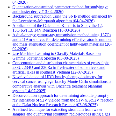
04-2026)
Quantization-constrained parameter method for studying 𝛼
and cluster decay
(13-04-2026)
Background subtraction using the SNIP method enhanced by
the Levenberg–Marquardt algorithm
(04-04-2026)
Application of the Calculable R-matrix to Study the 12,
13C(p,γ) 13, 14N Reaction
(18-03-2026)
A dual-energy gamma-ray transmission method using 137Cs
and 241Am sources for determining effective atomic number
and mass attenuation coefficient of lightweight materials
(26-
02-2026)
Use Machine Learning to Classify Materials Based on
Gamma Scattering Spectra
(03-08-2025)
Concentration and distribution characteristics of gross alpha,
238U, 234U and 226Ra in freshwater of some rivers and
artificial lakes in southeast Vietnam
(22-07-2025)
Novel validation of HDR brachy therapy dosimetry for
cervical cancer using egs_brachy Monte Carlo simulations: a
comparative analysis with Oncentra treatment planning
system
(14-07-2025)
Deconvolution approach for determining absolute prompt 𝛾-
ray intensities of 52V yielded from the 51V(n, 𝛾)52V reaction
at the Dalat Nuclear Research Reactor
(03-06-2025)
A refined technique for extracting strontium from water
samples and quantifying strontium radioisotopes using a gas