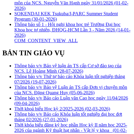
môn của NCS. Nguyễn Văn Hạnh ngày 31/01/2026
(01-02-
2026)
SOKENDAI KEK Tsukuba/J-PARC Summer Student
Program
(30-01-2026)
Thông báo số 1 - Hội nghị khoa học trẻ Trường Đại học
Khoa học tự nhiên, ĐHQG-HCM Lần 3 - Năm 2026
(14-01-
2026)
COM_CONTENT_VIEW_ALL
BẢN TIN GIÁO VỤ
Thông báo v/v Bảo vệ luận án TS cấp Cơ sở đào tạo của
NCS. Lê Hoàng Minh
(28-07-2026)
Thông báo v/v Thứ tự báo cáo Khóa luận tốt nghiệp tháng
07/2026
(19-07-2026)
Thông báo v/v Bảo vệ Luận án TS cấp Đơn vị chuyên môn
của NCS. Đặng Quang Huy
(05-06-2026)
Thông báo v/v Báo cáo Luận văn Cao học ngày 11/04/2026
(09-04-2026)
Thời khoá biểu Học kỳ 2/2025-2026
(02-03-2026)
Thông báo v/v Báo cáo Khóa luận tốt nghiệp đại học đợt
tháng 02/2026
(27-01-2026)
Thời khóa biểu đăng ký học phần Học kỳ II năm học 2025-
2026 của ngành Kỹ thuật hạt nhân - Vật lý y khoa
(01-02-