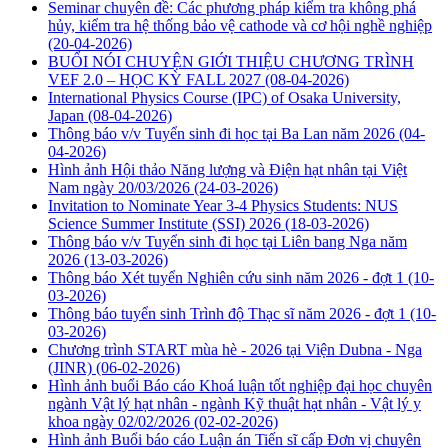
Seminar chuyên đề: Các phương pháp kiểm tra không phá
hủy, kiểm tra hệ thống bảo vệ cathode và cơ hội nghề nghiệp
(20-04-2026)
BUỔI NÓI CHUYỆN GIỚI THIỆU CHƯƠNG TRÌNH
VEF 2.0 – HỌC KỲ FALL 2027
(08-04-2026)
International Physics Course (IPC) of Osaka University,
Japan
(08-04-2026)
Thông báo v/v Tuyển sinh đi học tại Ba Lan năm 2026
(04-
04-2026)
Hình ảnh Hội thảo Năng lượng và Điện hạt nhân tại Việt
Nam ngày 20/03/2026
(24-03-2026)
Invitation to Nominate Year 3-4 Physics Students: NUS
Science Summer Institute (SSI) 2026
(18-03-2026)
Thông báo v/v Tuyển sinh đi học tại Liên bang Nga năm
2026
(13-03-2026)
Thông báo Xét tuyển Nghiên cứu sinh năm 2026 - đợt 1
(10-
03-2026)
Thông báo tuyển sinh Trình độ Thạc sĩ năm 2026 - đợt 1
(10-
03-2026)
Chương trình START mùa hè - 2026 tại Viện Dubna - Nga
(JINR)
(06-02-2026)
Hình ảnh buổi Báo cáo Khoá luận tốt nghiệp đại học chuyên
ngành Vật lý hạt nhân - ngành Kỹ thuật hạt nhân - Vật lý y
khoa ngày 02/02/2026
(02-02-2026)
Hình ảnh Buổi báo cáo Luận án Tiến sĩ cấp Đơn vị chuyên