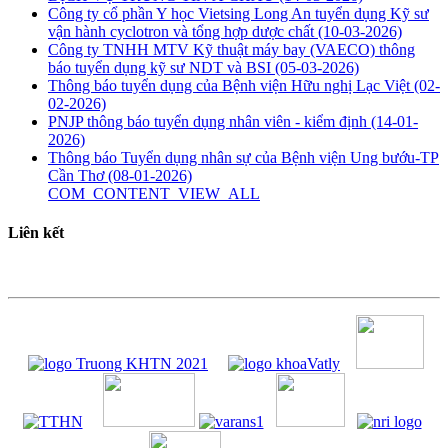
Công ty cổ phần Y học Vietsing Long An tuyển dụng Kỹ sư
vận hành cyclotron và tổng hợp dược chất
(10-03-2026)
Công ty TNHH MTV Kỹ thuật máy bay (VAECO) thông
báo tuyển dụng kỹ sư NDT và BSI
(05-03-2026)
Thông báo tuyển dụng của Bệnh viện Hữu nghị Lạc Việt
(02-
02-2026)
PNJP thông báo tuyển dụng nhân viên - kiểm định
(14-01-
2026)
Thông báo Tuyển dụng nhân sự của Bệnh viện Ung bướu-TP
Cần Thơ
(08-01-2026)
COM_CONTENT_VIEW_ALL
Liên kết