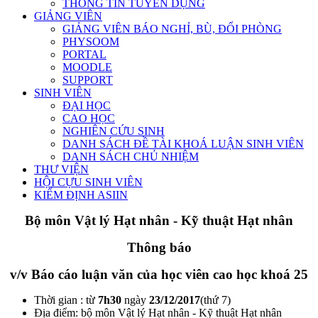
THÔNG TIN TUYỂN DỤNG
GIẢNG VIÊN
GIẢNG VIÊN BÁO NGHỈ, BÙ, ĐỔI PHÒNG
PHYSOOM
PORTAL
MOODLE
SUPPORT
SINH VIÊN
ĐẠI HỌC
CAO HỌC
NGHIÊN CỨU SINH
DANH SÁCH ĐỀ TÀI KHOÁ LUẬN SINH VIÊN
DANH SÁCH CHỦ NHIỆM
THƯ VIỆN
HỘI CỰU SINH VIÊN
KIỂM ĐỊNH ASIIN
Bộ môn Vật lý Hạt nhân - Kỹ thuật Hạt nhân
Thông báo
v/v Báo cáo luận văn của học viên cao học khoá 25
Thời gian : từ
7h30
ngày
23/12/2017
(thứ 7)
Địa điểm: bộ môn Vật lý Hạt nhân - Kỹ thuật Hạt nhân