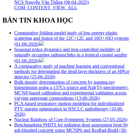
NCS Nguyễn Văn Thắng
(08-04-2025)
COM_CONTENT_VIEW_ALL
BẢN TIN KHOA HỌC
Comparative folding-model study of low-energy elastic
scattering and fusion of the 12C+12C and 16O+16O systems
(01-08-2026)
Seasonal redox dynamics and iron‑controlled mobility of
naturally occurring radionuclides in a tropical coastal aquifer
(01-08-2026)
A comparative study of machine learning and conventional
methods for determining the dead layer thickness of an HPGe
detector
(25-06-2026)
Bulk density determination of concrete by gamma-ray
transmission using a 137Cs source and NaI(Tl) spectrometry:
MCNP-based calibration and experimental validation across
varying aggregate compositions
(13-06-2026)
PCA-based respiratory motion modeling for individualized
PTV margin optimization in NSCLC radiotherapy
(10-06-
2026)
Nuclear Rainbow of Core-Symmetric Systems
(27-05-2026)
Benchmarking PHITS for radiation dose assessment from fly
ash-blended concrete using MCNP6 and ResRad-Build
(30-