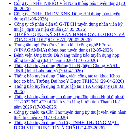
Công ty TNHH NIPRO Việt Nam thông báo tuyển dụng
(20-
06-2026)
Công ty TNHH TM DV XNK Đông Hải thông báo tuyển
dụng
(11-06-2026)
Công ty cổ phần điện tử G-TECH tuyển dụng nhân viên kỹ
thuật - dịch vụ hiệu chuẩn
(27-05-2026)
TUYỂN DỤNG KỸ SƯ VẬN HÀNH CYCLOTRON VÀ
TỔNG HỢP DƯỢC CHẤT
(20-05-2026)
Trung tâm nghiên cứu và triển khai công nghệ bức xạ
(VINAGAMMA) thông báo tuyển dụng
(12-05-2026)
Bệnh viện Ung bướu Đà Nẵng thông báo tuyển dụng hợp
đồng lao động (đợt 1) năm 2026
(12-05-2026)
Thông báo tuyển dụng Phòng Thí Nghiệm Chung VAST–
JINR (Joint Laboratory)
(30-04-2026)
Thông báo tuyển dụng Giảng viên công tác tại khoa Khoa
học cơ bản, Trường Đại học Y Dược TP.HCM
(29-04-2026)
Thông báo tuyển dụng & thực tập tại TTA Company
(18-03-
2026)
Thông báo tuyển dụng lao động hợp đồng theo Nghị định số
111/2022/NĐ-CP tại Bệnh viện Ung bướu tỉnh Thanh Hoá
năm 2026
(17-03-2026)
Công ty chiếu xạ Cần Thơ tuyển dụng kỹ thuật viên vận hành
thiết bị chiếu xạ
(17-03-2026)
Thông báo tuyển dụng của Cty TNHH THƯƠNG MẠI -
DỊCH VỤ TRUNG TÍN Á CHÂU
(14-03-2026)