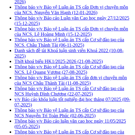
2026)
Thông báo v/v Bảo vệ Luận án TS cấp Đơn vị chuyên môn
của NCS. Nguyễn Văn Hạnh
(12-01-2026)
Thông báo v/v Báo cáo Luận văn Cao học ngày 27/12/2025
(15-12-2025)
Thông báo v/v Bảo vệ Luận án TS cấp Đơn vị chuyên môn
của NCS. Lê Hoàng Minh
(15-12-2025)
Thông báo v/v Bảo vệ Luận án TS cấp Cơ sở đào tạo của
NCS. Châu Thành Tài
(06-11-2025)
Danh sách đề tài Khoá luận sinh viên Khoá 2022
(10-08-
2025)
Thời khoá biểu HK1/2025-2026
(21-08-2025)
Thông báo v/v Bảo vệ Luận án TS cấp Cơ sở đào tạo của
NCS. Lê Quang Vương
(27-08-2025)
Thông báo v/v Bảo vệ Luận án TS cấp đơn vị chuyên môn
của NCS Châu Thành Tài
(11-08-2025)
Thông báo v/v Bảo vệ Luận án TS cấp Cơ sở đào tạo của
NCS Huỳnh Đình Chương
(22-07-2025)
v/v Báo cáo khóa luận tốt nghiệp đại học tháng 07/2025
(09-
07-2025)
Thông báo v/v Bảo vệ Luận án TS cấp Cơ sở đào tạo của
NCS Nguyễn Trí Toàn Phúc
(02-06-2025)
Thông báo v/v Báo cáo luận văn cao học ngày 11/05/2025
(05-05-2025)
Thông báo v/v Bảo vệ Luận án TS cấp Cơ sở đào tạo của