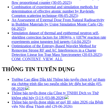
flow proportional counter
(30-05-2025)
Combination of experimental and simulation methods for
determination of effective atomic number by Rayleigh-
Compton scattering technique
(06-05-2025)
An Assessment of External Dose From Natural Radioactivity
in Building Materials by Using Simulation Monte Carlo
(26-
04-2025)
Simulation dataset of thermal and epithermal neutron self-
shielding correction factors for 186W(n, γ )187W reaction rate
experiments using tungsten foil targets
(14-04-2025)
Optimization of the Entropy-Based Wavelet Method for
Removing Strong RF and AC Interferences in a Charge
Detection Linear Ion Trap Mass Spectrometer
(20-03-2025)
COM_CONTENT_VIEW_ALL
THÔNG TIN TUYỂN DỤNG
Trường Cao đẳng Dầu khí Thông báo tuyển chọn kỹ sư tham
gia chương trình đào tạo nguồn nhân lực điện hạt nhân
(05-
08-2026)
Thông báo tuyển dụng của Công ty TNHH Dịch vụ Thử
không phá hủy Q.I.S
(03-08-2026)
Thông báo tuyển dụng nhân sự quý III, năm 2026 của Bệnh
viện Nhi đồng Thành phố
(29-06-2026)