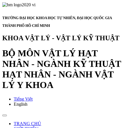
TRƯỜNG ĐẠI HỌC KHOA HỌC TỰ NHIÊN, ĐẠI HỌC QUỐC GIA
THÀNH PHỐ HỒ CHÍ MINH
KHOA VẬT LÝ - VẬT LÝ KỸ THUẬT
BỘ MÔN VẬT LÝ HẠT
NHÂN - NGÀNH KỸ THUẬT
HẠT NHÂN - NGÀNH VẬT
LÝ Y KHOA
Tiếng Việt
English
TRANG CHỦ