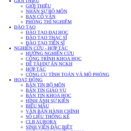
GIỚI THIỆU
GIỚI THIỆU
NHÂN SỰ BỘ MÔN
BAN CỐ VẤN
PHÒNG THÍ NGHIỆM
ĐÀO TẠO
ĐÀO TẠO ĐẠI HỌC
ĐÀO TẠO THẠC SĨ
ĐÀO TẠO TIẾN SĨ
NGHIÊN CỨU - HỢP TÁC
HƯỚNG NGHIÊN CỨU
CÔNG TRÌNH KHOA HỌC
ĐỀ TÀI/DỰ ÁN NCKH
HỢP TÁC
CÔNG CỤ TÍNH TOÁN VÀ MÔ PHỎNG
HOẠT ĐỘNG
BẢN TIN BỘ MÔN
BẢN TIN GIÁO VỤ
BẢN TIN KHOA HỌC
HÌNH ẢNH SỰ KIỆN
BIỂU MẪU
VĂN BẢN HÀNH CHÍNH
SỐ LIỆU THỐNG KÊ
CLB AURORA
SINH VIÊN ĐẶC BIỆT