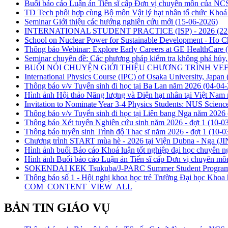
Buổi báo cáo Luận án Tiến sĩ cấp Đơn vị chuyên môn của N
TD Tech phối hợp cùng Bộ môn Vật lý hạt nhân tổ chức Khoá đà
Seminar Giới thiệu các hướng nghiên cứu mới
(15-06-2026)
INTERNATIONAL STUDENT PRACTICE (ISP) - 2026
(22
School on Nuclear Power for Sustainable Development - Ho 
Thông báo Webinar: Explore Early Careers at GE HealthCare
Seminar chuyên đề: Các phương pháp kiểm tra không phá hủy, 
BUỔI NÓI CHUYỆN GIỚI THIỆU CHƯƠNG TRÌNH VEF 
International Physics Course (IPC) of Osaka University, Japan
Thông báo v/v Tuyển sinh đi học tại Ba Lan năm 2026
(04-04-
Hình ảnh Hội thảo Năng lượng và Điện hạt nhân tại Việt Nam
Invitation to Nominate Year 3-4 Physics Students: NUS Scienc
Thông báo v/v Tuyển sinh đi học tại Liên bang Nga năm 2026
Thông báo Xét tuyển Nghiên cứu sinh năm 2026 - đợt 1
(10-0
Thông báo tuyển sinh Trình độ Thạc sĩ năm 2026 - đợt 1
(10-0
Chương trình START mùa hè - 2026 tại Viện Dubna - Nga (J
Hình ảnh buổi Báo cáo Khoá luận tốt nghiệp đại học chuyên ng
Hình ảnh Buổi báo cáo Luận án Tiến sĩ cấp Đơn vị chuyên 
SOKENDAI KEK Tsukuba/J-PARC Summer Student Progra
Thông báo số 1 - Hội nghị khoa học trẻ Trường Đại học Kh
COM_CONTENT_VIEW_ALL
BẢN TIN GIÁO VỤ