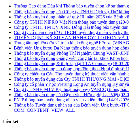
Trường Cao đẳng Dầu khí Thông báo tuyển chọn kỹ sư tham gi
Thông báo tuyển dụng của Công ty TNHH Dịch vụ Thử khôn
Thông báo tuyển dụng nhân sự quý III, năm 2026 của Bệnh v
Công ty TNHH NIPRO Việt Nam thông báo tuyển dụng
(20-0
Công ty TNHH TM DV XNK Đông Hải thông báo tuyển dụ
Công ty cổ phần điện tử G-TECH tuyển dụng nhân viên kỹ thu
TUYỂN DỤNG KỸ SƯ VẬN HÀNH CYCLOTRON VÀ 
Trung tâm nghiên cứu và triển khai công nghệ bức xạ (VI
Bệnh viện Ung bướu Đà Nẵng thông báo tuyển dụng hợp đồng
Thông báo tuyển dụng Phòng Thí Nghiệm Chung VAST–JINR 
Thông báo tuyển dụng Giảng viên công tác tại khoa Khoa h
Thông báo tuyển dụng & thực tập tại TTA Company
(18-03-2
Thông báo tuyển dụng lao động hợp đồng theo Nghị định số
Công ty chiếu xạ Cần Thơ tuyển dụng kỹ thuật viên vận hành t
Thông báo tuyển dụng của Cty TNHH THƯƠNG MẠI - 
Công ty cổ phần Y học Vietsing Long An tuyển dụng Kỹ sư vậ
Công ty TNHH MTV Kỹ thuật máy bay (VAECO) thông báo 
Thông báo tuyển dụng của Bệnh viện Hữu nghị Lạc Việt
(02-
PNJP thông báo tuyển dụng nhân viên - kiểm định
(14-01-2026
Thông báo Tuyển dụng nhân sự của Bệnh viện Ung bướu-TP
COM_CONTENT_VIEW_ALL
Liên kết