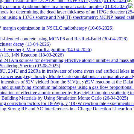
ering and fusion of the 12C+12C and 16O+16O systems
(01-08-2026)
ly occurring radionuclides in a tropical coastal aquifer
(01-08-2026)
hods for determining the dead layer thickness of an HPGe detector
(25
sion using a 137Cs source and NaI(Tl) spectrometry: MCNP-based calibr
TV margin optimization in NSCLC radiotherapy
(10-06-2026)
 ash-blended concrete using MCNP6 and ResRad-Build
(30-04-2026)
 cluster decay
(13-04-2026)
the Levenberg–Marquardt algorithm
(04-04-2026)
,γ) 13, 14N Reaction
(18-03-2026)
241Am sources for determining effective atomic number and mass atten
Scattering Spectra
(03-08-2025)
238U, 234U and 226Ra in freshwater of some rivers and artificial lakes 
 cancer using egs_brachy Monte Carlo simulations: a comparative anal
intensities of 52V yielded from the 51V(n, 𝛾)52V reaction at the Dal
s and quantifying strontium radioisotopes using a gas flow proportional
mination of effective atomic number by Rayleigh-Compton scattering t
n Building Materials by Using Simulation Monte Carlo
(26-04-2025)
ding correction factors for 186W(n, γ )187W reaction rate experiments us
ng Strong RF and AC Interferences in a Charge Detection Linear Ion