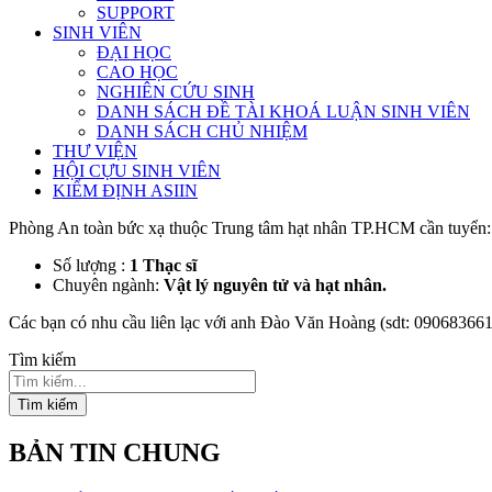
SUPPORT
SINH VIÊN
ĐẠI HỌC
CAO HỌC
NGHIÊN CỨU SINH
DANH SÁCH ĐỀ TÀI KHOÁ LUẬN SINH VIÊN
DANH SÁCH CHỦ NHIỆM
THƯ VIỆN
HỘI CỰU SINH VIÊN
KIỂM ĐỊNH ASIIN
Phòng An toàn bức xạ thuộc Trung tâm hạt nhân TP.HCM cần tuyển:
Số lượng :
1 Thạc sĩ
Chuyên ngành:
Vật lý nguyên tử và hạt nhân.
Các bạn có nhu cầu liên lạc với anh Đào Văn Hoàng (sdt: 0906836611)
Tìm kiếm
Tìm kiếm
BẢN TIN CHUNG