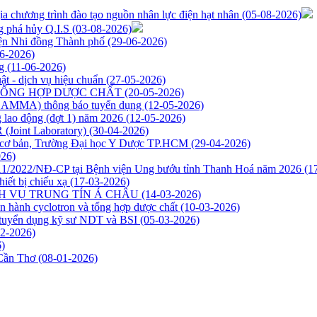
a chương trình đào tạo nguồn nhân lực điện hạt nhân
(05-08-2026)
g phá hủy Q.I.S
(03-08-2026)
iện Nhi đồng Thành phố
(29-06-2026)
6-2026)
ng
(11-06-2026)
ật - dịch vụ hiệu chuẩn
(27-05-2026)
TỔNG HỢP DƯỢC CHẤT
(20-05-2026)
NAGAMMA) thông báo tuyển dụng
(12-05-2026)
 lao động (đợt 1) năm 2026
(12-05-2026)
(Joint Laboratory)
(30-04-2026)
ọc cơ bản, Trường Đại học Y Dược TP.HCM
(29-04-2026)
026)
 111/2022/NĐ-CP tại Bệnh viện Ung bướu tỉnh Thanh Hoá năm 2026
(1
hiết bị chiếu xạ
(17-03-2026)
DỊCH VỤ TRUNG TÍN Á CHÂU
(14-03-2026)
n hành cyclotron và tổng hợp dược chất
(10-03-2026)
tuyển dụng kỹ sư NDT và BSI
(05-03-2026)
02-2026)
)
 Cần Thơ
(08-01-2026)