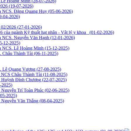
S. Lê Hoàng Minh
(28-07-2026)
/2026
(19-07-2026)
của NCS. Đặng Quang Huy
(05-06-2026)
9-04-2026)
g 02/2026
(27-01-2026)
6 của ngành Kỹ thuật hạt nhân - Vật lý y khoa
(01-02-2026)
của NCS. Nguyễn Văn Hạnh
(12-01-2026)
5-12-2025)
của NCS. Lê Hoàng Minh
(15-12-2025)
S. Châu Thành Tài
(06-11-2025)
CS. Lê Quang Vương
(27-08-2025)
ủa NCS Châu Thành Tài
(11-08-2025)
CS Huỳnh Đình Chương
(22-07-2025)
-2025)
S Nguyễn Trí Toàn Phúc
(02-06-2025)
-05-2025)
CS Nguyễn Văn Thắng
(08-04-2025)