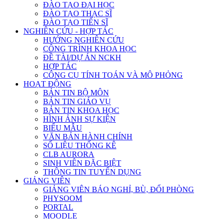
ĐÀO TẠO ĐẠI HỌC
ĐÀO TẠO THẠC SĨ
ĐÀO TẠO TIẾN SĨ
NGHIÊN CỨU - HỢP TÁC
HƯỚNG NGHIÊN CỨU
CÔNG TRÌNH KHOA HỌC
ĐỀ TÀI/DỰ ÁN NCKH
HỢP TÁC
CÔNG CỤ TÍNH TOÁN VÀ MÔ PHỎNG
HOẠT ĐỘNG
BẢN TIN BỘ MÔN
BẢN TIN GIÁO VỤ
BẢN TIN KHOA HỌC
HÌNH ẢNH SỰ KIỆN
BIỂU MẪU
VĂN BẢN HÀNH CHÍNH
SỐ LIỆU THỐNG KÊ
CLB AURORA
SINH VIÊN ĐẶC BIỆT
THÔNG TIN TUYỂN DỤNG
GIẢNG VIÊN
GIẢNG VIÊN BÁO NGHỈ, BÙ, ĐỔI PHÒNG
PHYSOOM
PORTAL
MOODLE