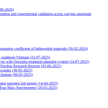
-06-2026)
ation and experimental validation across varying aggregate
uation coefficient of lightweight materials
(26-02-2026)
in southeast Vietnam
(22-07-2025)
ysis with Oncentra treatment planning system
(14-07-2025)
at Nuclear Research Reactor
(03-06-2025)
 counter
(30-05-2025)
echnique
(06-05-2025)
ing tungsten foil targets
(14-04-2025)
 Trap Mass Spectrometer
(20-03-2025)