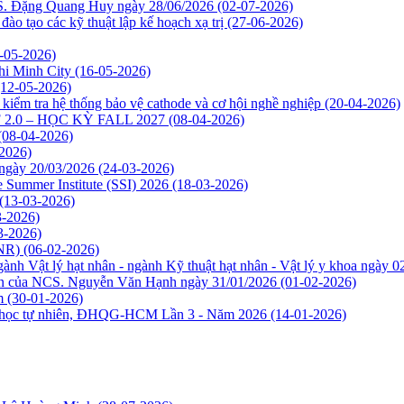
CS. Đặng Quang Huy ngày 28/06/2026
(02-07-2026)
o tạo các kỹ thuật lập kế hoạch xạ trị
(27-06-2026)
-05-2026)
Chi Minh City
(16-05-2026)
(12-05-2026)
kiểm tra hệ thống bảo vệ cathode và cơ hội nghề nghiệp
(20-04-2026)
2.0 – HỌC KỲ FALL 2027
(08-04-2026)
(08-04-2026)
2026)
 ngày 20/03/2026
(24-03-2026)
e Summer Institute (SSI) 2026
(18-03-2026)
(13-03-2026)
3-2026)
3-2026)
INR)
(06-02-2026)
ành Vật lý hạt nhân - ngành Kỹ thuật hạt nhân - Vật lý y khoa ngày 
môn của NCS. Nguyễn Văn Hạnh ngày 31/01/2026
(01-02-2026)
m
(30-01-2026)
oa học tự nhiên, ĐHQG-HCM Lần 3 - Năm 2026
(14-01-2026)