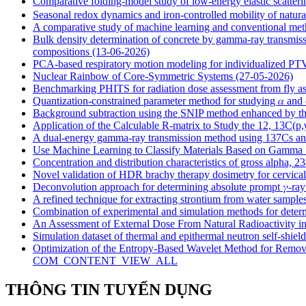
Comparative folding-model study of low-energy elastic scatt
Seasonal redox dynamics and iron‑controlled mobility of natural
A comparative study of machine learning and conventional met
Bulk density determination of concrete by gamma-ray transmis
compositions
(13-06-2026)
PCA-based respiratory motion modeling for individualized P
Nuclear Rainbow of Core-Symmetric Systems
(27-05-2026)
Benchmarking PHITS for radiation dose assessment from fly
Quantization-constrained parameter method for studying 𝛼 and
Background subtraction using the SNIP method enhanced by 
Application of the Calculable R-matrix to Study the 12, 13C(p
A dual-energy gamma-ray transmission method using 137Cs and 
Use Machine Learning to Classify Materials Based on Gamma 
Concentration and distribution characteristics of gross alpha, 
Novel validation of HDR brachy therapy dosimetry for cervical
Deconvolution approach for determining absolute prompt 𝛾-ray 
A refined technique for extracting strontium from water sample
Combination of experimental and simulation methods for deter
An Assessment of External Dose From Natural Radioactivity i
Simulation dataset of thermal and epithermal neutron self-shiel
Optimization of the Entropy-Based Wavelet Method for Removi
COM_CONTENT_VIEW_ALL
THÔNG TIN TUYỂN DỤNG