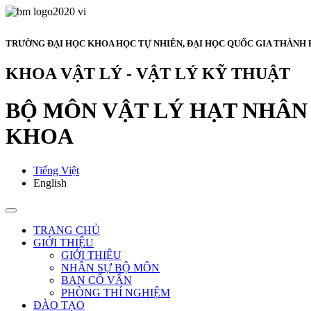
TRƯỜNG ĐẠI HỌC KHOA HỌC TỰ NHIÊN, ĐẠI HỌC QUỐC GIA THÀNH 
KHOA VẬT LÝ - VẬT LÝ KỸ THUẬT
BỘ MÔN VẬT LÝ HẠT NHÂN 
KHOA
Tiếng Việt
English
TRANG CHỦ
GIỚI THIỆU
GIỚI THIỆU
NHÂN SỰ BỘ MÔN
BAN CỐ VẤN
PHÒNG THÍ NGHIỆM
ĐÀO TẠO