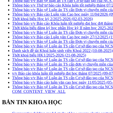
Thông báo v/v Bảo vệ luận án TS cấp Cơ sở đào tạo của NC
Thông báo v/v Thứ tự báo cáo Khóa luận tốt nghiệp tháng 07
Thông báo v/v Bảo vệ Luận án TS cấp Đơn vị chuyên môn 
Thông báo v/v Báo cáo Luận văn Cao học ngày 11/04/2026
(0
Thời khoá biểu Học kỳ 2/2025-2026
(02-03-2026)
Thông báo v/v Báo cáo Khóa luận tốt nghiệp đại học đợt thán
Thời khóa biểu đăng ký học phần Học kỳ II năm học 2025-202
Thông báo v/v Bảo vệ Luận án TS cấp Đơn vị chuyên môn 
Thông báo v/v Báo cáo Luận văn Cao học ngày 27/12/2025
(1
Thông báo v/v Bảo vệ Luận án TS cấp Đơn vị chuyên môn 
Thông báo v/v Bảo vệ Luận án TS cấp Cơ sở đào tạo của NC
Danh sách đề tài Khoá luận sinh viên Khoá 2022
(10-08-2025)
Thời khoá biểu HK1/2025-2026
(21-08-2025)
Thông báo v/v Bảo vệ Luận án TS cấp Cơ sở đào tạo của N
Thông báo v/v Bảo vệ Luận án TS cấp đơn vị chuyên môn c
Thông báo v/v Bảo vệ Luận án TS cấp Cơ sở đào tạo của N
v/v Báo cáo khóa luận tốt nghiệp đại học tháng 07/2025
(09-07
Thông báo v/v Bảo vệ Luận án TS cấp Cơ sở đào tạo của NC
Thông báo v/v Báo cáo luận văn cao học ngày 11/05/2025
(05
Thông báo v/v Bảo vệ Luận án TS cấp Cơ sở đào tạo của N
COM_CONTENT_VIEW_ALL
BẢN TIN KHOA HỌC