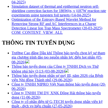
04-2025)
Simulation dataset of thermal and epithermal neutron self-
shielding correction factors for 186W(n, γ )187W reaction rate
experiments using tungsten foil targets
(14-04-2025)
Optimization of the Entropy-Based Wavelet Method for
Removing Strong RF and AC Interferences in a Charge
Detection Linear Ion Trap Mass Spectrometer
(20-03-2025)
COM_CONTENT_VIEW_ALL
THÔNG TIN TUYỂN DỤNG
Trường Cao đẳng Dầu khí Thông báo tuyển chọn kỹ sư tham
gia chương trình đào tạo nguồn nhân lực điện hạt nhân
(05-
08-2026)
Thông báo tuyển dụng của Công ty TNHH Dịch vụ Thử
không phá hủy Q.I.S
(03-08-2026)
Thông báo tuyển dụng nhân sự quý III, năm 2026 của Bệnh
viện Nhi đồng Thành phố
(29-06-2026)
Công ty TNHH NIPRO Việt Nam thông báo tuyển dụng
(20-
06-2026)
Công ty TNHH TM DV XNK Đông Hải thông báo tuyển
dụng
(11-06-2026)
Công ty cổ phần điện tử G-TECH tuyển dụng nhân viên kỹ
thuật - dịch vụ hiệu chuẩn
(27-05-2026)