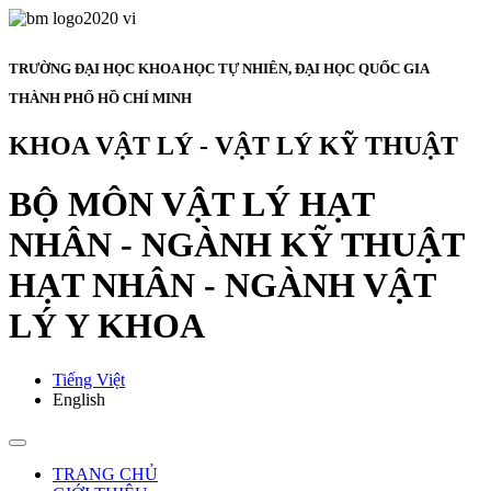
TRƯỜNG ĐẠI HỌC KHOA HỌC TỰ NHIÊN, ĐẠI HỌC QUỐC GIA
THÀNH PHỐ HỒ CHÍ MINH
KHOA VẬT LÝ - VẬT LÝ KỸ THUẬT
BỘ MÔN VẬT LÝ HẠT
NHÂN - NGÀNH KỸ THUẬT
HẠT NHÂN - NGÀNH VẬT
LÝ Y KHOA
Tiếng Việt
English
TRANG CHỦ