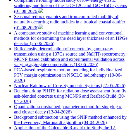
Comparative folding-model study of low-energy elastic
scattering and fusion of the 12C+12C and 16O+16O systems
(01-08-2026)
Seasonal redox dynamics and iron‑controlled mobility of
naturally occurring radionuclides in a tropical coastal aquifer
(01-08-2026)
A comparative study of machine learning and conventional
methods for determining the dead layer thickness of an HPGe
detector
(25-06-2026)
Bulk density determination of concrete by gamma-ray
transmission using a 137Cs source and NaI(Tl) spectrometry:
MCNP-based calibration and experimental validation across
varying aggregate compositions
(13-06-2026)
PCA-based respiratory motion modeling for individualized
PTV margin optimization in NSCLC radiotherapy
(10-06-
2026)
Nuclear Rainbow of Core-Symmetric Systems
(27-05-2026)
Benchmarking PHITS for radiation dose assessment from fly
ash-blended concrete using MCNP6 and ResRad-Build
(30-
04-2026)
Quantization-constrained parameter method for studying 𝛼
and cluster decay
(13-04-2026)
Background subtraction using the SNIP method enhanced by
the Levenberg–Marquardt algorithm
(04-04-2026)
Application of the Calculable R-matrix to Study the 12,