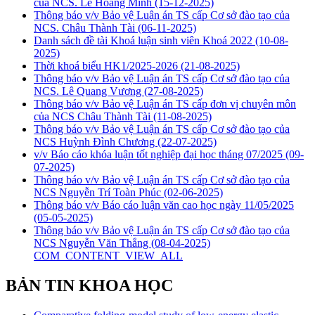
của NCS. Lê Hoàng Minh
(15-12-2025)
Thông báo v/v Bảo vệ Luận án TS cấp Cơ sở đào tạo của
NCS. Châu Thành Tài
(06-11-2025)
Danh sách đề tài Khoá luận sinh viên Khoá 2022
(10-08-
2025)
Thời khoá biểu HK1/2025-2026
(21-08-2025)
Thông báo v/v Bảo vệ Luận án TS cấp Cơ sở đào tạo của
NCS. Lê Quang Vương
(27-08-2025)
Thông báo v/v Bảo vệ Luận án TS cấp đơn vị chuyên môn
của NCS Châu Thành Tài
(11-08-2025)
Thông báo v/v Bảo vệ Luận án TS cấp Cơ sở đào tạo của
NCS Huỳnh Đình Chương
(22-07-2025)
v/v Báo cáo khóa luận tốt nghiệp đại học tháng 07/2025
(09-
07-2025)
Thông báo v/v Bảo vệ Luận án TS cấp Cơ sở đào tạo của
NCS Nguyễn Trí Toàn Phúc
(02-06-2025)
Thông báo v/v Báo cáo luận văn cao học ngày 11/05/2025
(05-05-2025)
Thông báo v/v Bảo vệ Luận án TS cấp Cơ sở đào tạo của
NCS Nguyễn Văn Thắng
(08-04-2025)
COM_CONTENT_VIEW_ALL
BẢN TIN KHOA HỌC