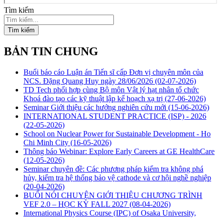
Tìm kiếm
Tìm kiếm
BẢN TIN CHUNG
Buổi báo cáo Luận án Tiến sĩ cấp Đơn vị chuyên môn của
NCS. Đặng Quang Huy ngày 28/06/2026
(02-07-2026)
TD Tech phối hợp cùng Bộ môn Vật lý hạt nhân tổ chức
Khoá đào tạo các kỹ thuật lập kế hoạch xạ trị
(27-06-2026)
Seminar Giới thiệu các hướng nghiên cứu mới
(15-06-2026)
INTERNATIONAL STUDENT PRACTICE (ISP) - 2026
(22-05-2026)
School on Nuclear Power for Sustainable Development - Ho
Chi Minh City
(16-05-2026)
Thông báo Webinar: Explore Early Careers at GE HealthCare
(12-05-2026)
Seminar chuyên đề: Các phương pháp kiểm tra không phá
hủy, kiểm tra hệ thống bảo vệ cathode và cơ hội nghề nghiệp
(20-04-2026)
BUỔI NÓI CHUYỆN GIỚI THIỆU CHƯƠNG TRÌNH
VEF 2.0 – HỌC KỲ FALL 2027
(08-04-2026)
International Physics Course (IPC) of Osaka University,