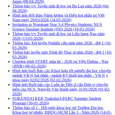
Japan
(08-04-2026)
Thông báo v/v Tuyển sinh đi học tại Ba Lan năm 2026
(04-
04-2026)
Hình ảnh Hội thảo Năng lượng và Điện hạt nhân tại Việt
Nam ngày 20/03/2026
(24-03-2026)
Invitation to Nominate Year 3-4 Physics Students: NUS
Science Summer Institute (SSI) 2026
(18-03-2026)
Thông báo v/v Tuyển sinh đi học tại Liên bang Nga năm
2026
(13-03-2026)
Thông báo Xét tuyển Nghiên cứu sinh năm 2026 - đợt 1
(10-
03-2026)
Thông báo tuyển sinh Trình độ Thạc sĩ năm 2026 - đợt 1
(10-
03-2026)
Chương trình START mùa hè - 2026 tại Viện Dubna - Nga
(JINR)
(06-02-2026)
Hình ảnh buổi Báo cáo Khoá luận tốt nghiệp đại học chuyên
ngành Vật lý hạt nhân - ngành Kỹ thuật hạt nhân - Vật lý y
khoa ngày 02/02/2026
(02-02-2026)
Hình ảnh Buổi báo cáo Luận án Tiến sĩ cấp Đơn vị chuyên
môn của NCS. Nguyễn Văn Hạnh ngày 31/01/2026
(01-02-
2026)
SOKENDAI KEK Tsukuba/J-PARC Summer Student
Program
(30-01-2026)
Thông báo số 1 - Hội nghị khoa học trẻ Trường Đại học
Khoa học tự nhiên, ĐHQG-HCM Lần 3 - Năm 2026
(14-01-