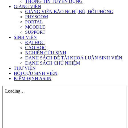
THÔNG TIN TUYỂN DỤNG
GIẢNG VIÊN
GIẢNG VIÊN BÁO NGHỈ, BÙ, ĐỔI PHÒNG
PHYSOOM
PORTAL
MOODLE
SUPPORT
SINH VIÊN
ĐẠI HỌC
CAO HỌC
NGHIÊN CỨU SINH
DANH SÁCH ĐỀ TÀI KHOÁ LUẬN SINH VIÊN
DANH SÁCH CHỦ NHIỆM
THƯ VIỆN
HỘI CỰU SINH VIÊN
KIỂM ĐỊNH ASIIN