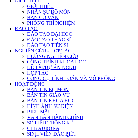
GIỚI THIỆU
GIỚI THIỆU
NHÂN SỰ BỘ MÔN
BAN CỐ VẤN
PHÒNG THÍ NGHIỆM
ĐÀO TẠO
ĐÀO TẠO ĐẠI HỌC
ĐÀO TẠO THẠC SĨ
ĐÀO TẠO TIẾN SĨ
NGHIÊN CỨU - HỢP TÁC
HƯỚNG NGHIÊN CỨU
CÔNG TRÌNH KHOA HỌC
ĐỀ TÀI/DỰ ÁN NCKH
HỢP TÁC
CÔNG CỤ TÍNH TOÁN VÀ MÔ PHỎNG
HOẠT ĐỘNG
BẢN TIN BỘ MÔN
BẢN TIN GIÁO VỤ
BẢN TIN KHOA HỌC
HÌNH ẢNH SỰ KIỆN
BIỂU MẪU
VĂN BẢN HÀNH CHÍNH
SỐ LIỆU THỐNG KÊ
CLB AURORA
SINH VIÊN ĐẶC BIỆT