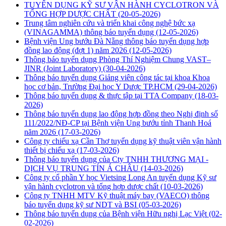
TUYỂN DỤNG KỸ SƯ VẬN HÀNH CYCLOTRON VÀ
TỔNG HỢP DƯỢC CHẤT
(20-05-2026)
Trung tâm nghiên cứu và triển khai công nghệ bức xạ
(VINAGAMMA) thông báo tuyển dụng
(12-05-2026)
Bệnh viện Ung bướu Đà Nẵng thông báo tuyển dụng hợp
đồng lao động (đợt 1) năm 2026
(12-05-2026)
Thông báo tuyển dụng Phòng Thí Nghiệm Chung VAST–
JINR (Joint Laboratory)
(30-04-2026)
Thông báo tuyển dụng Giảng viên công tác tại khoa Khoa
học cơ bản, Trường Đại học Y Dược TP.HCM
(29-04-2026)
Thông báo tuyển dụng & thực tập tại TTA Company
(18-03-
2026)
Thông báo tuyển dụng lao động hợp đồng theo Nghị định số
111/2022/NĐ-CP tại Bệnh viện Ung bướu tỉnh Thanh Hoá
năm 2026
(17-03-2026)
Công ty chiếu xạ Cần Thơ tuyển dụng kỹ thuật viên vận hành
thiết bị chiếu xạ
(17-03-2026)
Thông báo tuyển dụng của Cty TNHH THƯƠNG MẠI -
DỊCH VỤ TRUNG TÍN Á CHÂU
(14-03-2026)
Công ty cổ phần Y học Vietsing Long An tuyển dụng Kỹ sư
vận hành cyclotron và tổng hợp dược chất
(10-03-2026)
Công ty TNHH MTV Kỹ thuật máy bay (VAECO) thông
báo tuyển dụng kỹ sư NDT và BSI
(05-03-2026)
Thông báo tuyển dụng của Bệnh viện Hữu nghị Lạc Việt
(02-
02-2026)