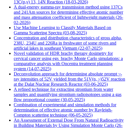
13C(p,γ) 13, 14N Reaction
(18-03-2026)
A dual-energy gamma-ray transmission method using 137Cs
and 241Am sources for determining effective atomic number
and mass attenuation coefficient of lightweight materials
(26-
02-2026)
Use Machine Learning to Classify Materials Based on
Gamma Scattering Spectra
(03-08-2025)
Concentration and distribution characteristics of gross alpha,
238U, 234U and 226Ra in freshwater of some rivers and
artificial lakes in southeast Vietnam
(22-07-2025)
Novel validation of HDR brachy therapy dosimetry for
cervical cancer using egs_brachy Monte Carlo simulations: a
comparative analysis with Oncentra treatment planning
system
(14-07-2025)
Deconvolution approach for determining absolute prompt 𝛾-
ray intensities of 52V yielded from the 51V(n, 𝛾)52V reaction
at the Dalat Nuclear Research Reactor
(03-06-2025)
A refined technique for extracting strontium from water
samples and quantifying strontium radioisotopes using a gas
flow proportional counter
(30-05-2025)
Combination of experimental and simulation methods for
determination of effective atomic number by Rayleigh-
Compton scattering technique
(06-05-2025)
An Assessment of External Dose From Natural Radioactivity
in Building Materials by Using Simulation Monte Carlo
(26-