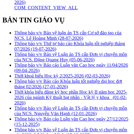
2026)
COM_CONTENT_VIEW_ALL
BẢN TIN GIÁO VỤ
Thông báo v/v Bảo vệ luận án TS cấp Cơ sở đào tạo của
NCS. Lê Hoàng Minh
(28-07-2026)
Thông báo v/v Thứ tự báo cáo Khóa luận tốt nghiệp tháng
07/2026
(19-07-2026)
Thông báo v/v Bảo vệ Luận án TS cấp Đơn vị chuyên môn
của NCS. Đặng Quang Huy
(05-06-2026)
Thông báo v/v Báo cáo Luận văn Cao học ngày 11/04/2026
(09-04-2026)
Thời khoá biểu Học kỳ 2/2025-2026
(02-03-2026)
Thông báo v/v Báo cáo Khóa luận tốt nghiệp đại học đợt
tháng 02/2026
(27-01-2026)
Thời khóa biểu đăng ký học phần Học kỳ II năm học 2025-
2026 của ngành Kỹ thuật hạt nhân - Vật lý y khoa
(01-02-
2026)
Thông báo v/v Bảo vệ Luận án TS cấp Đơn vị chuyên môn
của NCS. Nguyễn Văn Hạnh
(12-01-2026)
Thông báo v/v Báo cáo Luận văn Cao học ngày 27/12/2025
(15-12-2025)
Thông báo v/v Bảo vệ Luận án TS cấp Đơn vị chuyên môn