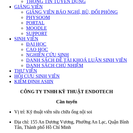
THÔNG TIN TUYỂN DỤNG
GIẢNG VIÊN
GIẢNG VIÊN BÁO NGHỈ, BÙ, ĐỔI PHÒNG
PHYSOOM
PORTAL
MOODLE
SUPPORT
SINH VIÊN
ĐẠI HỌC
CAO HỌC
NGHIÊN CỨU SINH
DANH SÁCH ĐỀ TÀI KHOÁ LUẬN SINH VIÊN
DANH SÁCH CHỦ NHIỆM
THƯ VIỆN
HỘI CỰU SINH VIÊN
KIỂM ĐỊNH ASIIN
CÔNG TY TNHH KỸ THUẬT ENDOTECH
Cần tuyển
Vị trí: Kỹ thuật viên sửa chữa ống nội soi
Địa chỉ: 155 An Dương Vương, Phường An Lạc, Quận Bình
Tân, Thành phố Hồ Chí Minh