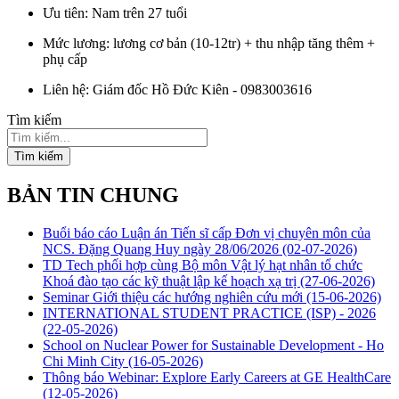
Ưu tiên: Nam trên 27 tuổi
Mức lương: lương cơ bản (10-12tr) + thu nhập tăng thêm +
phụ cấp
Liên hệ: Giám đốc Hồ Đức Kiên - 0983003616
Tìm kiếm
Tìm kiếm
BẢN TIN CHUNG
Buổi báo cáo Luận án Tiến sĩ cấp Đơn vị chuyên môn của
NCS. Đặng Quang Huy ngày 28/06/2026
(02-07-2026)
TD Tech phối hợp cùng Bộ môn Vật lý hạt nhân tổ chức
Khoá đào tạo các kỹ thuật lập kế hoạch xạ trị
(27-06-2026)
Seminar Giới thiệu các hướng nghiên cứu mới
(15-06-2026)
INTERNATIONAL STUDENT PRACTICE (ISP) - 2026
(22-05-2026)
School on Nuclear Power for Sustainable Development - Ho
Chi Minh City
(16-05-2026)
Thông báo Webinar: Explore Early Careers at GE HealthCare
(12-05-2026)