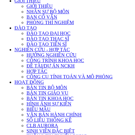
GIỚI THIỆU
GIỚI THIỆU
NHÂN SỰ BỘ MÔN
BAN CỐ VẤN
PHÒNG THÍ NGHIỆM
ĐÀO TẠO
ĐÀO TẠO ĐẠI HỌC
ĐÀO TẠO THẠC SĨ
ĐÀO TẠO TIẾN SĨ
NGHIÊN CỨU - HỢP TÁC
HƯỚNG NGHIÊN CỨU
CÔNG TRÌNH KHOA HỌC
ĐỀ TÀI/DỰ ÁN NCKH
HỢP TÁC
CÔNG CỤ TÍNH TOÁN VÀ MÔ PHỎNG
HOẠT ĐỘNG
BẢN TIN BỘ MÔN
BẢN TIN GIÁO VỤ
BẢN TIN KHOA HỌC
HÌNH ẢNH SỰ KIỆN
BIỂU MẪU
VĂN BẢN HÀNH CHÍNH
SỐ LIỆU THỐNG KÊ
CLB AURORA
SINH VIÊN ĐẶC BIỆT