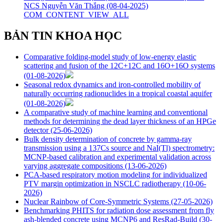
NCS Nguyễn Văn Thắng
(08-04-2025)
COM_CONTENT_VIEW_ALL
BẢN TIN KHOA HỌC
Comparative folding-model study of low-energy elastic
scattering and fusion of the 12C+12C and 16O+16O systems
(01-08-2026)
Seasonal redox dynamics and iron‑controlled mobility of
naturally occurring radionuclides in a tropical coastal aquifer
(01-08-2026)
A comparative study of machine learning and conventional
methods for determining the dead layer thickness of an HPGe
detector
(25-06-2026)
Bulk density determination of concrete by gamma-ray
transmission using a 137Cs source and NaI(Tl) spectrometry:
MCNP-based calibration and experimental validation across
varying aggregate compositions
(13-06-2026)
PCA-based respiratory motion modeling for individualized
PTV margin optimization in NSCLC radiotherapy
(10-06-
2026)
Nuclear Rainbow of Core-Symmetric Systems
(27-05-2026)
Benchmarking PHITS for radiation dose assessment from fly
ash-blended concrete using MCNP6 and ResRad-Build
(30-