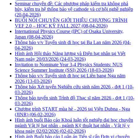
Seminar chuyên đề: Các phương pháp kiểm tra không phá
hủy, kiểm tra hệ thống bảo vệ cathode và cơ hội nghề nghiệp
(20-04-2026)
BUỔI NÓI CHUYỆN GIỚI THIỆU CHƯƠNG TRÌNH
VEF 2.0 – HỌC KỲ FALL 2027
(08-04-2026)
International Physics Course (IPC) of Osaka University,
Japan
(08-04-2026)
Thông báo v/v Tuyển sinh đi học tại Ba Lan năm 2026
(04-
04-2026)
Hình ảnh Hội thảo Năng lượng và Điện hạt nhân tại Việt
Nam ngày 20/03/2026
(24-03-2026)
Invitation to Nominate Year 3-4 Physics Students: NUS
Science Summer Institute (SSI) 2026
(18-03-2026)
Thông báo v/v Tuyển sinh đi học tại Liên bang Nga năm
2026
(13-03-2026)
Thông báo Xét tuyển Nghiên cứu sinh năm 2026 - đợt 1
(10-
03-2026)
Thông báo tuyển sinh Trình độ Thạc sĩ năm 2026 - đợt 1
(10-
03-2026)
Chương trình START mùa hè - 2026 tại Viện Dubna - Nga
(JINR)
(06-02-2026)
Hình ảnh buổi Báo cáo Khoá luận tốt nghiệp đại học chuyên
ngành Vật lý hạt nhân - ngành Kỹ thuật hạt nhân - Vật lý y
khoa ngày 02/02/2026
(02-02-2026)
Hình ảnh Buổi báo cáo Luận án Tiến sĩ cấp Đơn vị chuyên