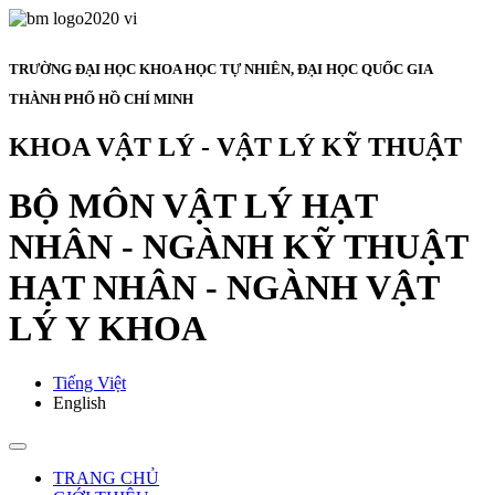
TRƯỜNG ĐẠI HỌC KHOA HỌC TỰ NHIÊN, ĐẠI HỌC QUỐC GIA
THÀNH PHỐ HỒ CHÍ MINH
KHOA VẬT LÝ - VẬT LÝ KỸ THUẬT
BỘ MÔN VẬT LÝ HẠT
NHÂN - NGÀNH KỸ THUẬT
HẠT NHÂN - NGÀNH VẬT
LÝ Y KHOA
Tiếng Việt
English
TRANG CHỦ