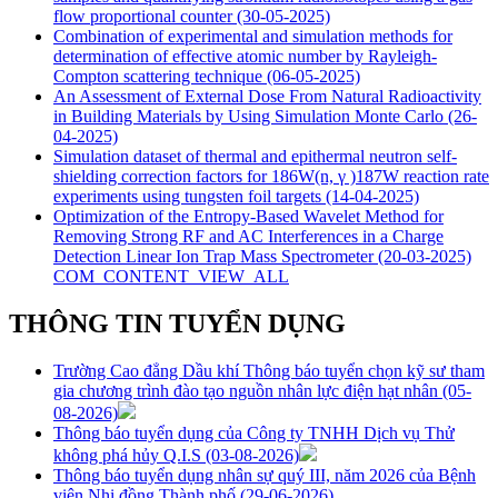
flow proportional counter
(30-05-2025)
Combination of experimental and simulation methods for
determination of effective atomic number by Rayleigh-
Compton scattering technique
(06-05-2025)
An Assessment of External Dose From Natural Radioactivity
in Building Materials by Using Simulation Monte Carlo
(26-
04-2025)
Simulation dataset of thermal and epithermal neutron self-
shielding correction factors for 186W(n, γ )187W reaction rate
experiments using tungsten foil targets
(14-04-2025)
Optimization of the Entropy-Based Wavelet Method for
Removing Strong RF and AC Interferences in a Charge
Detection Linear Ion Trap Mass Spectrometer
(20-03-2025)
COM_CONTENT_VIEW_ALL
THÔNG TIN TUYỂN DỤNG
Trường Cao đẳng Dầu khí Thông báo tuyển chọn kỹ sư tham
gia chương trình đào tạo nguồn nhân lực điện hạt nhân
(05-
08-2026)
Thông báo tuyển dụng của Công ty TNHH Dịch vụ Thử
không phá hủy Q.I.S
(03-08-2026)
Thông báo tuyển dụng nhân sự quý III, năm 2026 của Bệnh
viện Nhi đồng Thành phố
(29-06-2026)