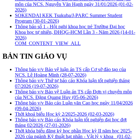
môn của NCS. Nguyễn Văn Hạnh ngày 31/01/2026
(01-02-
2026)
SOKENDAI KEK Tsukuba/J-PARC Summer Student
Program
(30-01-2026)
Thông báo số 1 - Hội nghị khoa học trẻ Trường Đại học
Khoa học tự nhiên, ĐHQG-HCM Lần 3 - Năm 2026
(14-01-
2026)
COM_CONTENT_VIEW_ALL
BẢN TIN GIÁO VỤ
Thông báo v/v Bảo vệ luận án TS cấp Cơ sở đào tạo của
NCS. Lê Hoàng Minh
(28-07-2026)
Thông báo v/v Thứ tự báo cáo Khóa luận tốt nghiệp tháng
07/2026
(19-07-2026)
Thông báo v/v Bảo vệ Luận án TS cấp Đơn vị chuyên môn
của NCS. Đặng Quang Huy
(05-06-2026)
Thông báo v/v Báo cáo Luận văn Cao học ngày 11/04/2026
(09-04-2026)
Thời khoá biểu Học kỳ 2/2025-2026
(02-03-2026)
Thông báo v/v Báo cáo Khóa luận tốt nghiệp đại học đợt
tháng 02/2026
(27-01-2026)
Thời khóa biểu đăng ký học phần Học kỳ II năm học 2025-
2026 của ngành Kỹ thuật hạt nhân - Vật lý y khoa
(01-02-