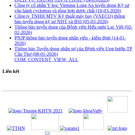
Công ty cổ phần Y học Vietsing Long An tuyển dụng Kỹ sư
vận hành cyclotron và tổng hợp dược chất
(10-03-2026)
Công ty TNHH MTV Kỹ thuật máy bay (VAECO) thông
báo tuyển dụng kỹ sư NDT và BSI
(05-03-2026)
Thông báo tuyển dụng của Bệnh viện Hữu nghị Lạc Việt
(02-
02-2026)
PNJP thông báo tuyển dụng nhân viên - kiểm định
(14-01-
2026)
Thông báo Tuyển dụng nhân sự của Bệnh viện Ung bướu-TP
Cần Thơ
(08-01-2026)
COM_CONTENT_VIEW_ALL
Liên kết