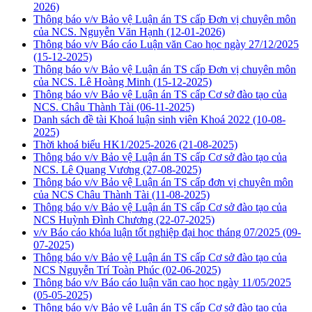
2026)
Thông báo v/v Bảo vệ Luận án TS cấp Đơn vị chuyên môn
của NCS. Nguyễn Văn Hạnh
(12-01-2026)
Thông báo v/v Báo cáo Luận văn Cao học ngày 27/12/2025
(15-12-2025)
Thông báo v/v Bảo vệ Luận án TS cấp Đơn vị chuyên môn
của NCS. Lê Hoàng Minh
(15-12-2025)
Thông báo v/v Bảo vệ Luận án TS cấp Cơ sở đào tạo của
NCS. Châu Thành Tài
(06-11-2025)
Danh sách đề tài Khoá luận sinh viên Khoá 2022
(10-08-
2025)
Thời khoá biểu HK1/2025-2026
(21-08-2025)
Thông báo v/v Bảo vệ Luận án TS cấp Cơ sở đào tạo của
NCS. Lê Quang Vương
(27-08-2025)
Thông báo v/v Bảo vệ Luận án TS cấp đơn vị chuyên môn
của NCS Châu Thành Tài
(11-08-2025)
Thông báo v/v Bảo vệ Luận án TS cấp Cơ sở đào tạo của
NCS Huỳnh Đình Chương
(22-07-2025)
v/v Báo cáo khóa luận tốt nghiệp đại học tháng 07/2025
(09-
07-2025)
Thông báo v/v Bảo vệ Luận án TS cấp Cơ sở đào tạo của
NCS Nguyễn Trí Toàn Phúc
(02-06-2025)
Thông báo v/v Báo cáo luận văn cao học ngày 11/05/2025
(05-05-2025)
Thông báo v/v Bảo vệ Luận án TS cấp Cơ sở đào tạo của