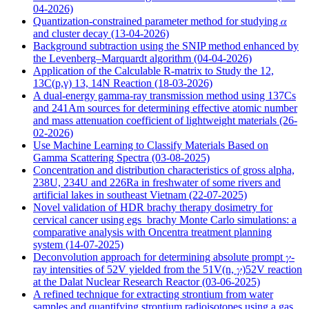
04-2026)
Quantization-constrained parameter method for studying 𝛼
and cluster decay
(13-04-2026)
Background subtraction using the SNIP method enhanced by
the Levenberg–Marquardt algorithm
(04-04-2026)
Application of the Calculable R-matrix to Study the 12,
13C(p,γ) 13, 14N Reaction
(18-03-2026)
A dual-energy gamma-ray transmission method using 137Cs
and 241Am sources for determining effective atomic number
and mass attenuation coefficient of lightweight materials
(26-
02-2026)
Use Machine Learning to Classify Materials Based on
Gamma Scattering Spectra
(03-08-2025)
Concentration and distribution characteristics of gross alpha,
238U, 234U and 226Ra in freshwater of some rivers and
artificial lakes in southeast Vietnam
(22-07-2025)
Novel validation of HDR brachy therapy dosimetry for
cervical cancer using egs_brachy Monte Carlo simulations: a
comparative analysis with Oncentra treatment planning
system
(14-07-2025)
Deconvolution approach for determining absolute prompt 𝛾-
ray intensities of 52V yielded from the 51V(n, 𝛾)52V reaction
at the Dalat Nuclear Research Reactor
(03-06-2025)
A refined technique for extracting strontium from water
samples and quantifying strontium radioisotopes using a gas