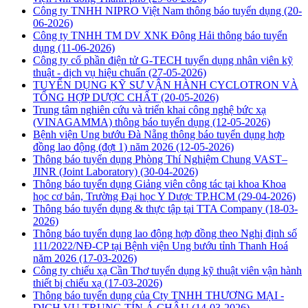
Công ty TNHH NIPRO Việt Nam thông báo tuyển dụng
(20-
06-2026)
Công ty TNHH TM DV XNK Đông Hải thông báo tuyển
dụng
(11-06-2026)
Công ty cổ phần điện tử G-TECH tuyển dụng nhân viên kỹ
thuật - dịch vụ hiệu chuẩn
(27-05-2026)
TUYỂN DỤNG KỸ SƯ VẬN HÀNH CYCLOTRON VÀ
TỔNG HỢP DƯỢC CHẤT
(20-05-2026)
Trung tâm nghiên cứu và triển khai công nghệ bức xạ
(VINAGAMMA) thông báo tuyển dụng
(12-05-2026)
Bệnh viện Ung bướu Đà Nẵng thông báo tuyển dụng hợp
đồng lao động (đợt 1) năm 2026
(12-05-2026)
Thông báo tuyển dụng Phòng Thí Nghiệm Chung VAST–
JINR (Joint Laboratory)
(30-04-2026)
Thông báo tuyển dụng Giảng viên công tác tại khoa Khoa
học cơ bản, Trường Đại học Y Dược TP.HCM
(29-04-2026)
Thông báo tuyển dụng & thực tập tại TTA Company
(18-03-
2026)
Thông báo tuyển dụng lao động hợp đồng theo Nghị định số
111/2022/NĐ-CP tại Bệnh viện Ung bướu tỉnh Thanh Hoá
năm 2026
(17-03-2026)
Công ty chiếu xạ Cần Thơ tuyển dụng kỹ thuật viên vận hành
thiết bị chiếu xạ
(17-03-2026)
Thông báo tuyển dụng của Cty TNHH THƯƠNG MẠI -
DỊCH VỤ TRUNG TÍN Á CHÂU
(14-03-2026)