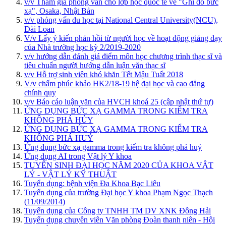
v/v Tham gia phỏng vấn cho lớp học quốc tế về "Ghi đo bức
xạ", Osaka, Nhật Bản
v/v phỏng vấn du học tại National Central University(NCU),
Đài Loan
V/v Lấy ý kiến phản hồi từ người học về hoạt động giảng dạy
của Nhà trường học kỳ 2/2019-2020
v/v hướng dẫn đánh giá điểm môn học chương trình thạc sĩ và
tiêu chuẩn người hướng dẫn luận văn thạc sĩ
v/v Hỗ trợ sinh viên khó khăn Tết Mậu Tuất 2018
V/v chấm phúc khảo HK2/18-19 hệ đại học và cao đẳng
chính quy
v/v Báo cáo luận văn của HVCH khoá 25 (cập nhật thứ tự)
ỨNG DỤNG BỨC XẠ GAMMA TRONG KIỂM TRA
KHÔNG PHÁ HỦY
ỨNG DỤNG BỨC XẠ GAMMA TRONG KIỂM TRA
KHÔNG PHÁ HUỶ
Ứng dụng bức xạ gamma trong kiểm tra không phá huỷ
Ứng dụng AI trong Vật lý Y khoa
TUYỂN SINH ĐẠI HỌC NĂM 2020 CỦA KHOA VẬT
LÝ - VẬT LÝ KỸ THUẬT
Tuyển dụng: bệnh viện Đa Khoa Bạc Liêu
Tuyển dụng của trường Đại học Y khoa Phạm Ngọc Thạch
(11/09/2014)
Tuyển dụng của Công ty TNHH TM DV XNK Đông Hải
Tuyển dụng chuyên viên Văn phòng Đoàn thanh niên - Hội