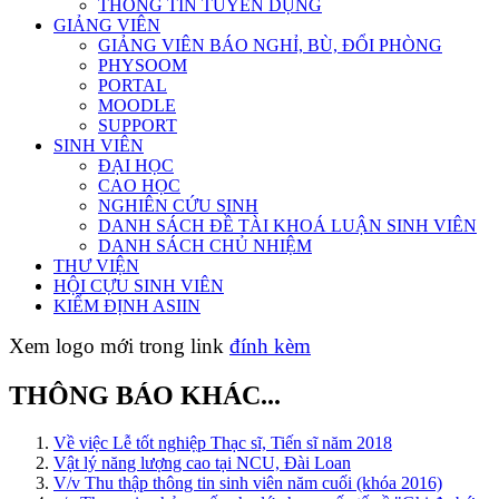
THÔNG TIN TUYỂN DỤNG
GIẢNG VIÊN
GIẢNG VIÊN BÁO NGHỈ, BÙ, ĐỔI PHÒNG
PHYSOOM
PORTAL
MOODLE
SUPPORT
SINH VIÊN
ĐẠI HỌC
CAO HỌC
NGHIÊN CỨU SINH
DANH SÁCH ĐỀ TÀI KHOÁ LUẬN SINH VIÊN
DANH SÁCH CHỦ NHIỆM
THƯ VIỆN
HỘI CỰU SINH VIÊN
KIỂM ĐỊNH ASIIN
Xem logo mới trong link
đính kèm
THÔNG BÁO KHÁC...
Về việc Lễ tốt nghiệp Thạc sĩ, Tiến sĩ năm 2018
Vật lý năng lượng cao tại NCU, Đài Loan
V/v Thu thập thông tin sinh viên năm cuối (khóa 2016)