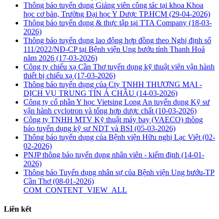
Thông báo tuyển dụng Giảng viên công tác tại khoa Khoa
học cơ bản, Trường Đại học Y Dược TP.HCM
(29-04-2026)
Thông báo tuyển dụng & thực tập tại TTA Company
(18-03-
2026)
Thông báo tuyển dụng lao động hợp đồng theo Nghị định số
111/2022/NĐ-CP tại Bệnh viện Ung bướu tỉnh Thanh Hoá
năm 2026
(17-03-2026)
Công ty chiếu xạ Cần Thơ tuyển dụng kỹ thuật viên vận hành
thiết bị chiếu xạ
(17-03-2026)
Thông báo tuyển dụng của Cty TNHH THƯƠNG MẠI -
DỊCH VỤ TRUNG TÍN Á CHÂU
(14-03-2026)
Công ty cổ phần Y học Vietsing Long An tuyển dụng Kỹ sư
vận hành cyclotron và tổng hợp dược chất
(10-03-2026)
Công ty TNHH MTV Kỹ thuật máy bay (VAECO) thông
báo tuyển dụng kỹ sư NDT và BSI
(05-03-2026)
Thông báo tuyển dụng của Bệnh viện Hữu nghị Lạc Việt
(02-
02-2026)
PNJP thông báo tuyển dụng nhân viên - kiểm định
(14-01-
2026)
Thông báo Tuyển dụng nhân sự của Bệnh viện Ung bướu-TP
Cần Thơ
(08-01-2026)
COM_CONTENT_VIEW_ALL
Liên kết