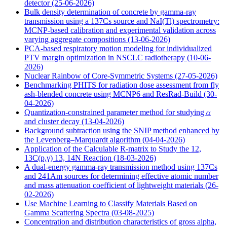
detector
(25-06-2026)
Bulk density determination of concrete by gamma-ray
transmission using a 137Cs source and NaI(Tl) spectrometry:
MCNP-based calibration and experimental validation across
varying aggregate compositions
(13-06-2026)
PCA-based respiratory motion modeling for individualized
PTV margin optimization in NSCLC radiotherapy
(10-06-
2026)
Nuclear Rainbow of Core-Symmetric Systems
(27-05-2026)
Benchmarking PHITS for radiation dose assessment from fly
ash-blended concrete using MCNP6 and ResRad-Build
(30-
04-2026)
Quantization-constrained parameter method for studying 𝛼
and cluster decay
(13-04-2026)
Background subtraction using the SNIP method enhanced by
the Levenberg–Marquardt algorithm
(04-04-2026)
Application of the Calculable R-matrix to Study the 12,
13C(p,γ) 13, 14N Reaction
(18-03-2026)
A dual-energy gamma-ray transmission method using 137Cs
and 241Am sources for determining effective atomic number
and mass attenuation coefficient of lightweight materials
(26-
02-2026)
Use Machine Learning to Classify Materials Based on
Gamma Scattering Spectra
(03-08-2025)
Concentration and distribution characteristics of gross alpha,