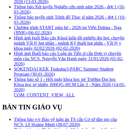
2026
(13-03-2026)
Thông báo Xét tuyển Nghiên cứu sinh năm 2026 - đợt 1
(10-
03-2026)
Thông báo tuyển sinh Trình độ Thạc sĩ năm 2026 - đợt 1
(10-
03-2026)
Chương trình START mùa hè - 2026 tại Viện Dubna - Nga
(JINR)
(06-02-2026)
Hình ảnh buổi Báo cáo Khoá luận tốt nghiệp đại học chuyên
ngành Vật lý hạt nhân - ngành Kỹ thuật hạt nhân - Vật lý y
khoa ngày 02/02/2026
(02-02-2026)
Hình ảnh Buổi báo cáo Luận án Tiến sĩ cấp Đơn vị chuyên
môn của NCS. Nguyễn Văn Hạnh ngày 31/01/2026
(01-02-
2026)
SOKENDAI KEK Tsukuba/J-PARC Summer Student
Program
(30-01-2026)
Thông báo số 1 - Hội nghị khoa học trẻ Trường Đại học
Khoa học tự nhiên, ĐHQG-HCM Lần 3 - Năm 2026
(14-01-
2026)
COM_CONTENT_VIEW_ALL
BẢN TIN GIÁO VỤ
Thông báo v/v Bảo vệ luận án TS cấp Cơ sở đào tạo của
NCS. Lê Hoàng Minh
(28-07-2026)