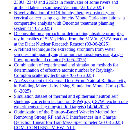
238U, 234U and 226Ra in freshwater of some rivers and
artificial lakes in southeast Vietnam
(22-07-2025)
Novel validation of HDR brachy therapy dosimetry for
cervical cancer using egs_brachy Monte Carlo simulations: a
comparative analysis with Oncentra treatment planning
system
(14-07-2025)
Deconvolution approach for determining absolute prompt 𝛾-
ray intensities of 52V yielded from the 51V(n, 𝛾)52V reaction
at the Dalat Nuclear Research Reactor
(03-06-2025)
A refined technique for extracting strontium from water
samples and quantifying strontium radioisotopes using a gas
flow proportional counter
(30-05-2025)
Combination of experimental and simulation methods for
determination of effective atomic number by Rayleigh-
Compton scattering technique
(06-05-2025)
An Assessment of External Dose From Natural Radioactivity
in Building Materials by Using Simulation Monte Carlo
(26-
04-2025)
Simulation dataset of thermal and epithermal neutron self-
shielding correction factors for 186W(n, γ )187W reaction rate
experiments using tungsten foil targets
(14-04-2025)
Optimization of the Entropy-Based Wavelet Method for
Removing Strong RF and AC Interferences in a Charge
Detection Linear Ion Trap Mass Spectrometer
(20-03-2025)
COM_CONTENT_VIEW_ALL