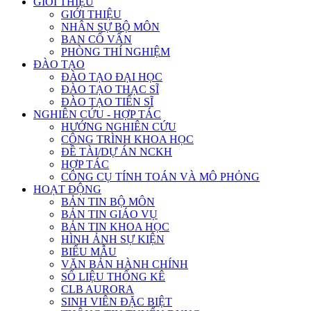
GIỚI THIỆU
GIỚI THIỆU
NHÂN SỰ BỘ MÔN
BAN CỐ VẤN
PHÒNG THÍ NGHIỆM
ĐÀO TẠO
ĐÀO TẠO ĐẠI HỌC
ĐÀO TẠO THẠC SĨ
ĐÀO TẠO TIẾN SĨ
NGHIÊN CỨU - HỢP TÁC
HƯỚNG NGHIÊN CỨU
CÔNG TRÌNH KHOA HỌC
ĐỀ TÀI/DỰ ÁN NCKH
HỢP TÁC
CÔNG CỤ TÍNH TOÁN VÀ MÔ PHỎNG
HOẠT ĐỘNG
BẢN TIN BỘ MÔN
BẢN TIN GIÁO VỤ
BẢN TIN KHOA HỌC
HÌNH ẢNH SỰ KIỆN
BIỂU MẪU
VĂN BẢN HÀNH CHÍNH
SỐ LIỆU THỐNG KÊ
CLB AURORA
SINH VIÊN ĐẶC BIỆT