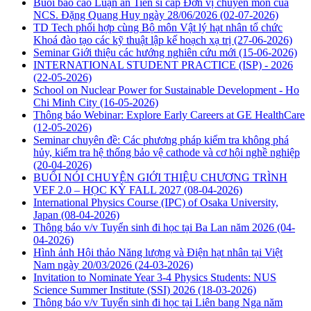
Buổi báo cáo Luận án Tiến sĩ cấp Đơn vị chuyên môn của
NCS. Đặng Quang Huy ngày 28/06/2026
(02-07-2026)
TD Tech phối hợp cùng Bộ môn Vật lý hạt nhân tổ chức
Khoá đào tạo các kỹ thuật lập kế hoạch xạ trị
(27-06-2026)
Seminar Giới thiệu các hướng nghiên cứu mới
(15-06-2026)
INTERNATIONAL STUDENT PRACTICE (ISP) - 2026
(22-05-2026)
School on Nuclear Power for Sustainable Development - Ho
Chi Minh City
(16-05-2026)
Thông báo Webinar: Explore Early Careers at GE HealthCare
(12-05-2026)
Seminar chuyên đề: Các phương pháp kiểm tra không phá
hủy, kiểm tra hệ thống bảo vệ cathode và cơ hội nghề nghiệp
(20-04-2026)
BUỔI NÓI CHUYỆN GIỚI THIỆU CHƯƠNG TRÌNH
VEF 2.0 – HỌC KỲ FALL 2027
(08-04-2026)
International Physics Course (IPC) of Osaka University,
Japan
(08-04-2026)
Thông báo v/v Tuyển sinh đi học tại Ba Lan năm 2026
(04-
04-2026)
Hình ảnh Hội thảo Năng lượng và Điện hạt nhân tại Việt
Nam ngày 20/03/2026
(24-03-2026)
Invitation to Nominate Year 3-4 Physics Students: NUS
Science Summer Institute (SSI) 2026
(18-03-2026)
Thông báo v/v Tuyển sinh đi học tại Liên bang Nga năm