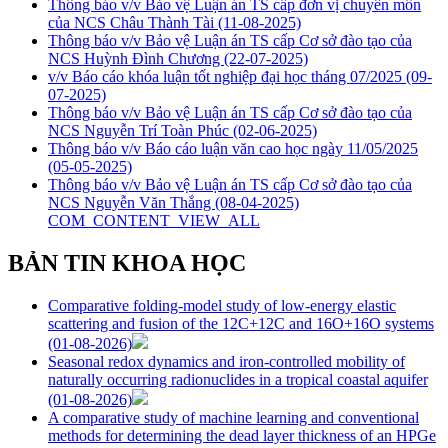
Thông báo v/v Bảo vệ Luận án TS cấp đơn vị chuyên môn
của NCS Châu Thành Tài
(11-08-2025)
Thông báo v/v Bảo vệ Luận án TS cấp Cơ sở đào tạo của
NCS Huỳnh Đình Chương
(22-07-2025)
v/v Báo cáo khóa luận tốt nghiệp đại học tháng 07/2025
(09-
07-2025)
Thông báo v/v Bảo vệ Luận án TS cấp Cơ sở đào tạo của
NCS Nguyễn Trí Toàn Phúc
(02-06-2025)
Thông báo v/v Báo cáo luận văn cao học ngày 11/05/2025
(05-05-2025)
Thông báo v/v Bảo vệ Luận án TS cấp Cơ sở đào tạo của
NCS Nguyễn Văn Thắng
(08-04-2025)
COM_CONTENT_VIEW_ALL
BẢN TIN KHOA HỌC
Comparative folding-model study of low-energy elastic
scattering and fusion of the 12C+12C and 16O+16O systems
(01-08-2026)
Seasonal redox dynamics and iron‑controlled mobility of
naturally occurring radionuclides in a tropical coastal aquifer
(01-08-2026)
A comparative study of machine learning and conventional
methods for determining the dead layer thickness of an HPGe