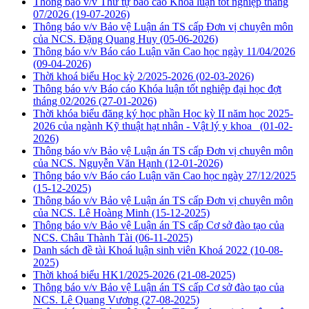
Thông báo v/v Thứ tự báo cáo Khóa luận tốt nghiệp tháng
07/2026
(19-07-2026)
Thông báo v/v Bảo vệ Luận án TS cấp Đơn vị chuyên môn
của NCS. Đặng Quang Huy
(05-06-2026)
Thông báo v/v Báo cáo Luận văn Cao học ngày 11/04/2026
(09-04-2026)
Thời khoá biểu Học kỳ 2/2025-2026
(02-03-2026)
Thông báo v/v Báo cáo Khóa luận tốt nghiệp đại học đợt
tháng 02/2026
(27-01-2026)
Thời khóa biểu đăng ký học phần Học kỳ II năm học 2025-
2026 của ngành Kỹ thuật hạt nhân - Vật lý y khoa
(01-02-
2026)
Thông báo v/v Bảo vệ Luận án TS cấp Đơn vị chuyên môn
của NCS. Nguyễn Văn Hạnh
(12-01-2026)
Thông báo v/v Báo cáo Luận văn Cao học ngày 27/12/2025
(15-12-2025)
Thông báo v/v Bảo vệ Luận án TS cấp Đơn vị chuyên môn
của NCS. Lê Hoàng Minh
(15-12-2025)
Thông báo v/v Bảo vệ Luận án TS cấp Cơ sở đào tạo của
NCS. Châu Thành Tài
(06-11-2025)
Danh sách đề tài Khoá luận sinh viên Khoá 2022
(10-08-
2025)
Thời khoá biểu HK1/2025-2026
(21-08-2025)
Thông báo v/v Bảo vệ Luận án TS cấp Cơ sở đào tạo của
NCS. Lê Quang Vương
(27-08-2025)