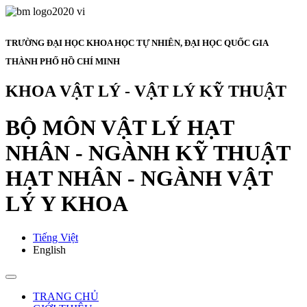
TRƯỜNG ĐẠI HỌC KHOA HỌC TỰ NHIÊN, ĐẠI HỌC QUỐC GIA
THÀNH PHỐ HỒ CHÍ MINH
KHOA VẬT LÝ - VẬT LÝ KỸ THUẬT
BỘ MÔN VẬT LÝ HẠT
NHÂN - NGÀNH KỸ THUẬT
HẠT NHÂN - NGÀNH VẬT
LÝ Y KHOA
Tiếng Việt
English
TRANG CHỦ