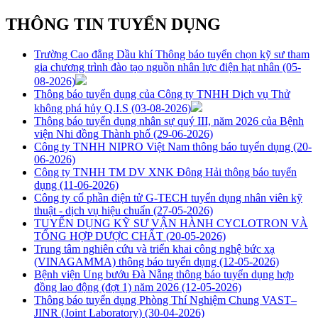
THÔNG TIN TUYỂN DỤNG
Trường Cao đẳng Dầu khí Thông báo tuyển chọn kỹ sư tham
gia chương trình đào tạo nguồn nhân lực điện hạt nhân
(05-
08-2026)
Thông báo tuyển dụng của Công ty TNHH Dịch vụ Thử
không phá hủy Q.I.S
(03-08-2026)
Thông báo tuyển dụng nhân sự quý III, năm 2026 của Bệnh
viện Nhi đồng Thành phố
(29-06-2026)
Công ty TNHH NIPRO Việt Nam thông báo tuyển dụng
(20-
06-2026)
Công ty TNHH TM DV XNK Đông Hải thông báo tuyển
dụng
(11-06-2026)
Công ty cổ phần điện tử G-TECH tuyển dụng nhân viên kỹ
thuật - dịch vụ hiệu chuẩn
(27-05-2026)
TUYỂN DỤNG KỸ SƯ VẬN HÀNH CYCLOTRON VÀ
TỔNG HỢP DƯỢC CHẤT
(20-05-2026)
Trung tâm nghiên cứu và triển khai công nghệ bức xạ
(VINAGAMMA) thông báo tuyển dụng
(12-05-2026)
Bệnh viện Ung bướu Đà Nẵng thông báo tuyển dụng hợp
đồng lao động (đợt 1) năm 2026
(12-05-2026)
Thông báo tuyển dụng Phòng Thí Nghiệm Chung VAST–
JINR (Joint Laboratory)
(30-04-2026)